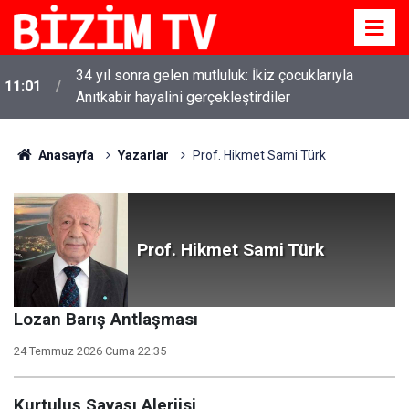
Altın fiyatları 7 haftanın zirvesinde: Gram, çeyrek ve
10:58
Cumhuriyet altını bugün ne kadar oldu?
Anasayfa
Yazarlar
Prof. Hikmet Sami Türk
Prof. Hikmet Sami Türk
Lozan Barış Antlaşması
24 Temmuz 2026 Cuma 22:35
Kurtuluş Savaşı Alerjisi