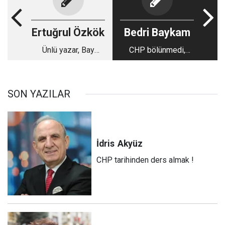
Ertuğrul Özkök
Bedri Baykam
Ünlü yazar, Bay
CHP bölünmedi,
Donald’a “Hırsız
saldırı altında!
Başkomutan” dedi;
“Bay Kemal” için
SON YAZILAR
yazsa neler derdi?
İdris
Akyüz
CHP tarihinden ders almak !