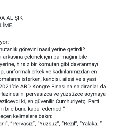
A ALIŞIK
LİME
yor:
tanlık görevini nasıl yerine getirdi?
 arkasına çekmek için parmağını bile
yerine, hırsız bir komutan gibi davranmayı
mp, üniformalı erkek ve kadınlarımızdan en
malarını isterken, kendisi, ailesi ve siyasi
 2021'de ABD Kongre Binası'na saldıranlar da
 Hazinesi'ni pervasızca ve yüzsüzce soymaya
ezilceydi ki, en güvenilir Cumhuriyetçi Parti
arı bile bunu kabul edemedi.”
geçen kelimelere bakın:
ı”, “Pervasız”, “Yüzsüz”, “Rezil”, “Yalaka...”