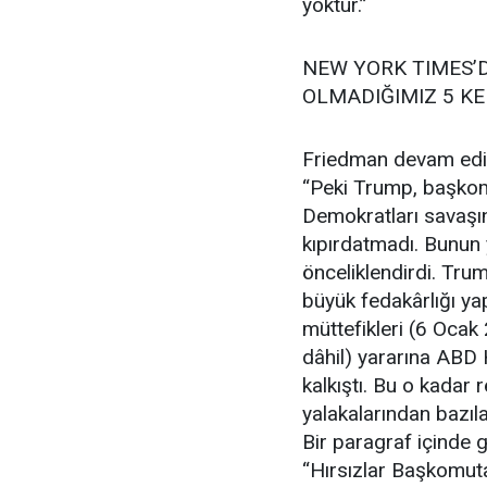
yoktur.”
NEW YORK TIMES’D
OLMADIĞIMIZ 5 KE
Friedman devam edi
“Peki Trump, başkomu
Demokratları savaşın
kıpırdatmadı. Bunun 
önceliklendirdi. Tru
büyük fedakârlığı yap
müttefikleri (6 Ocak
dâhil) yararına ABD
kalkıştı. Bu o kadar r
yalakalarından bazıl
Bir paragraf içinde 
“Hırsızlar Başkomutan