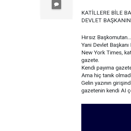
KATİLLERE BİLE B
DEVLET BAŞKANINA
Hırsız Başkomutan…
Yani Devlet Başkanı 
New York Times, katil
gazete.
Kendi payıma gazeted
Ama hiç tanık olmadı
Gelin yazının girişin
gazetenin kendi AI çe