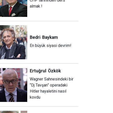
CHP tarihinden ders
almak !
Bedri
Baykam
En büyük siyasi devrim!
Ertuğrul
Özkök
Wagner Sahnesindeki bir
“Dj Tavşan” operadaki
Hitler hayaletini nasıl
kovdu