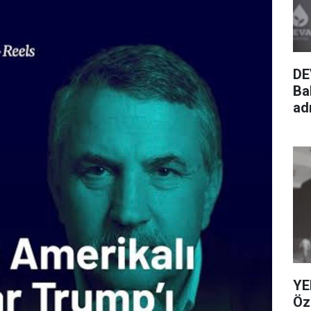
DE
Ba
adı
YE
Öze