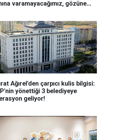
nına varamayacağımız, gözüne
kamayacağımız işlerin içinde
mayız”
at Ağırel'den çarpıcı kulis bilgisi:
P'nin yönettiği 3 belediyeye
erasyon geliyor!