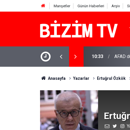
Manşetler
Günün Haberleri
Arşiv
S
te deprem!
10:31
Ankara’
Anasayfa
Yazarlar
Ertuğrul Özkök
Ertuğ
Y