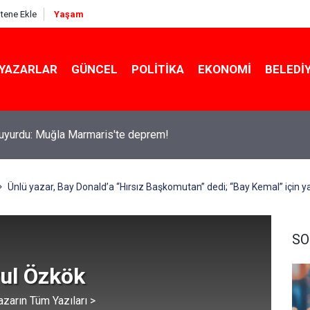
itene Ekle
Yaşam
YAZARLAR
GÜNCEL
POLITIKA
EKONOMI
BELEDI
da uyuşturucu ve fuhuş operasyonu: Gözaltılar var
Ünlü yazar, Bay Donald’a “Hırsız Başkomutan” dedi; “Bay Kemal” için y
SO
rul Özkök
azarın Tüm Yazıları >