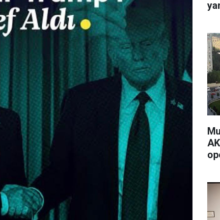
ya
ba
ol
Mur
AK
op