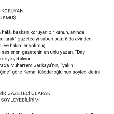
I KORUYAN
YOKMUŞ
hâlâ, başkanı koruyan bir kanun, anında
kararak” gazeteciyi sabah saat 6’da evinden
vcı ve hâkimler yokmuş.
ye seslenen gazetenin en ünlü yazarı, “Bay
 söyleyebiliyor.
ırada Muharrem Sarıkaya’nın, “yakın
ine” göre Kemal Kılıçdaroğlu’nun söylediklerini
BİR GAZETECİ OLARAK
 SÖYLEYEBİLİRİM