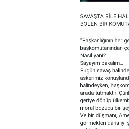
SAVAŞTA BİLE HAL
BÖLEN BİR KOMUT
“Başkanlığının her 
başkomutanından çok
Nasıl yani?
Sayayım bakalım...
Bugün savaş halinde b
askerimiz konuşlandı
halindeyken, başkomut
arada tutmaktır. Çün
geriye dönüp ülkemi
moral bozucu bir şey
Ve bir düşmanı, Amer
görmekten daha iyi ş