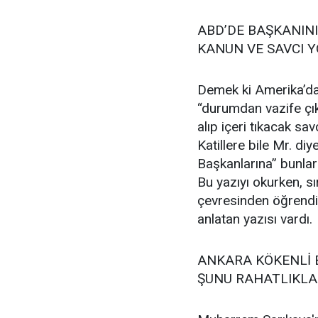
ABD’DE BAŞKANIN
KANUN VE SAVCI 
Demek ki Amerika’da 
“durumdan vazife çı
alıp içeri tıkacak sa
Katillere bile Mr. di
Başkanlarına” bunları
Bu yazıyı okurken, s
çevresinden öğrendiğ
anlatan yazısı vardı.
ANKARA KÖKENLİ 
ŞUNU RAHATLIKLA