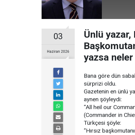
Ünlü yazar,
03
Başkomutan”
Haziran 2026
yazsa neler
Bana göre dün saba
sürprizi oldu.
Gazetenin en ünlü ya
aynen şöyleydi:
“All heil our Comman
(Commander in Chief
Türkçesi şöyle:
“Hırsız başkomutanı