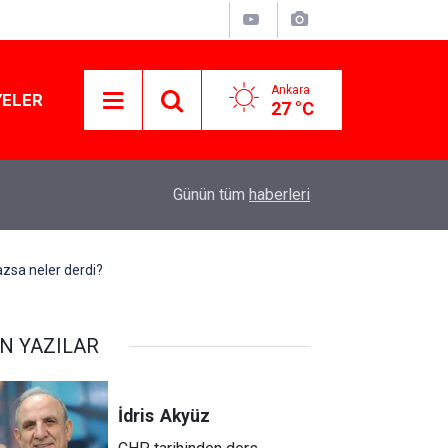
Ankara
YELER
27 °C
Avcılar Belediyesi'ne operasyon... Gözaltına alı
10:06
Günün tüm
haberleri
edildi
azsa neler derdi?
N YAZILAR
İdris
Akyüz