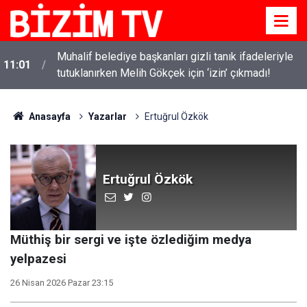
Kanlı saldırıların ardından okullarda yeni dönem
10:58
başlıyor!
Anasayfa
Yazarlar
Ertuğrul Özkök
Ertuğrul Özkök
Müthiş bir sergi ve işte özlediğim medya
yelpazesi
26 Nisan 2026 Pazar 23:15