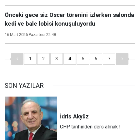
Önceki gece siz Oscar törenini izlerken salonda
kedi ve bale lobisi konuşuluyordu
16 Mart 2026 Pazartesi 22:48
1
2
3
4
5
6
7
SON YAZILAR
İdris
Akyüz
CHP tarihinden ders almak !