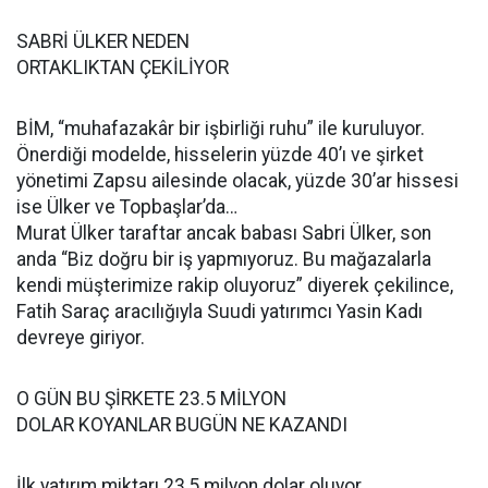
SABRİ ÜLKER NEDEN
ORTAKLIKTAN ÇEKİLİYOR
BİM, “muhafazakâr bir işbirliği ruhu” ile kuruluyor.
Önerdiği modelde, hisselerin yüzde 40’ı ve şirket
yönetimi Zapsu ailesinde olacak, yüzde 30’ar hissesi
ise Ülker ve Topbaşlar’da…
Murat Ülker taraftar ancak babası Sabri Ülker, son
anda “Biz doğru bir iş yapmıyoruz. Bu mağazalarla
kendi müşterimize rakip oluyoruz” diyerek çekilince,
Fatih Saraç aracılığıyla Suudi yatırımcı Yasin Kadı
devreye giriyor.
O GÜN BU ŞİRKETE 23.5 MİLYON
DOLAR KOYANLAR BUGÜN NE KAZANDI
İlk yatırım miktarı 23,5 milyon dolar oluyor.