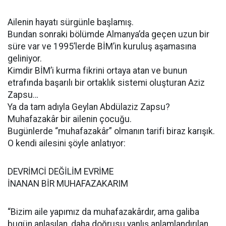
Ailenin hayatı sürgünle başlamış.
Bundan sonraki bölümde Almanya’da geçen uzun bir
süre var ve 1995’lerde BİM’in kuruluş aşamasına
geliniyor.
Kimdir BİM’i kurma fikrini ortaya atan ve bunun
etrafında başarılı bir ortaklık sistemi oluşturan Aziz
Zapsu…
Ya da tam adıyla Geylan Abdülaziz Zapsu?
Muhafazakâr bir ailenin çocuğu.
Bugünlerde “muhafazakâr” olmanın tarifi biraz karışık.
O kendi ailesini şöyle anlatıyor:
DEVRİMCİ DEĞİLİM EVRİME
İNANAN BİR MUHAFAZAKARIM
“Bizim aile yapımız da muhafazakârdır, ama galiba
bugün anlaşılan, daha doğrusu yanlış anlamlandırılan