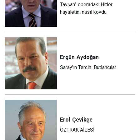
Tavşan” operadaki Hitler
hayaletini nasıl kovdu
Ergün
Aydoğan
Saray'ın Tercihi Butlancılar
Erol
Çevikçe
ÖZTRAK AİLESİ