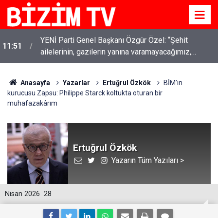
YENİ Parti Genel Başkanı Özgür Özel: “Şehit
11:51
ailelerinin, gazilerin yanına varamayacağımız,
gözüne bakamayacağımız işlerin içinde olmayız”
Anasayfa
Yazarlar
Ertuğrul Özkök
BİM’in
kurucusu Zapsu: Philippe Starck koltukta oturan bir
muhafazakârım
Ertuğrul Özkök
Yazarın Tüm Yazıları >
Nisan 2026
28