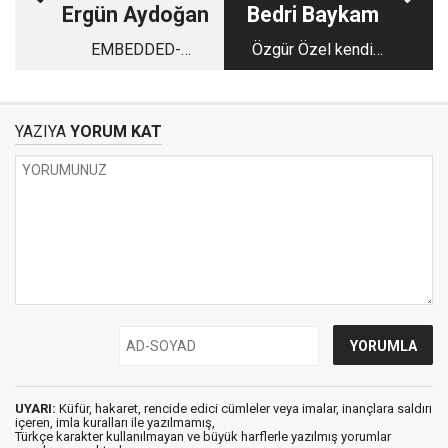
Ergün Aydoğan
Bedri Baykam
EMBEDDED-
Özgür Özel kendi
İLİŞTİRİLMİŞ
limitlerini aşarken...
GAZETECİLİK VE
BAKIŞ AÇISI
YAZIYA
YORUM KAT
UYARI:
Küfür, hakaret, rencide edici cümleler veya imalar, inançlara saldırı
içeren, imla kuralları ile yazılmamış,
Türkçe karakter kullanılmayan ve büyük harflerle yazılmış yorumlar