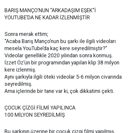
BARIŞ MANÇO’NUN “ARKADAŞIM EŞEK”İ
YOUTUBE’DA NE KADAR İZLENMİŞTİR
Sonra merak ettim;
“Acaba Barış Manço’nun bu şarkı ile ilgili videoları
mesela YouTube’da kaç kere seyredilmiştir?”
Videolar genellikle 2020 yılından sonra konmuş.
İzzet Öz’ün bir programından yapılan klip 38 milyon
kere izlenmiş.
Aynı şarkıyla ilgili öteki videolar 5-6 milyon civarında
seyredilmiş.
Ama içlerinde bir tane var ki, çok dikkatimi çekti.
ÇOCUK ÇİZGİ FİLMİ YAPILINCA
100 MİLYON SEYREDİLMİŞ
Bu şarkının üzerine bir çocuk çizgi filmi yapılmış.