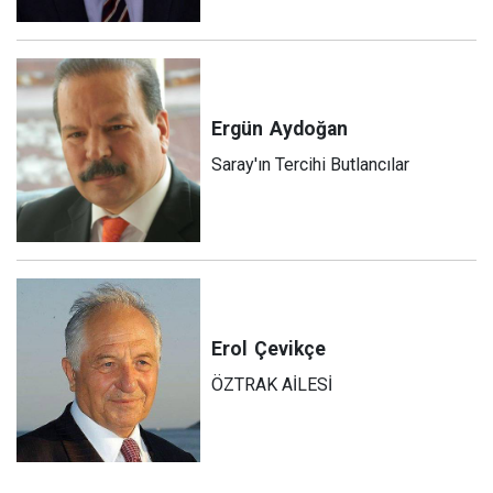
Ergün
Aydoğan
Saray'ın Tercihi Butlancılar
Erol
Çevikçe
ÖZTRAK AİLESİ