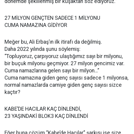
dönemde şekillenmiş bir kuşaktan söz ediyoruz.”
27 MİLYON GENÇTEN SADECE 1 MİLYONU
CUMA NAMAZINA GİDİYOR
Meğer bu, Ali Erbaş’ın ilk itirafı da değilmiş.
Daha 2022 yılında şunu söylemiş:
“Topluyoruz, çarpıyoruz ulaştığımız sayı bir milyonu,
bir buçuk milyonu geçmiyor. 27 milyon gencimiz var.
Cuma namazlarına gelen sayı bir milyon…”
Cuma namazına giden genç sayısı sadece 1 milyonsa,
normal namazlarda camiye giden genç sayısı sizce
kaçtır?
KABE’DE HACILAR KAÇ DİNLENDİ,
23 YAŞINDAKİ BLOK3 KAÇ DİNLENDİ
Eğer buna çözüm “Kabe’de Hacılar” şarkısı ise size