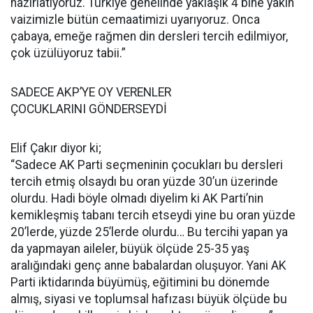
hazırlatıyoruz. Türkiye genelinde yaklaşık 4 bine yakın
vaizimizle bütün cemaatimizi uyarıyoruz. Onca
çabaya, emeğe rağmen din dersleri tercih edilmiyor,
çok üzülüyoruz tabii.”
SADECE AKP’YE OY VERENLER
ÇOCUKLARINI GÖNDERSEYDİ
Elif Çakır diyor ki;
“Sadece AK Parti seçmeninin çocukları bu dersleri
tercih etmiş olsaydı bu oran yüzde 30’un üzerinde
olurdu. Hadi böyle olmadı diyelim ki AK Parti’nin
kemikleşmiş tabanı tercih etseydi yine bu oran yüzde
20’lerde, yüzde 25’lerde olurdu… Bu tercihi yapan ya
da yapmayan aileler, büyük ölçüde 25-35 yaş
aralığındaki genç anne babalardan oluşuyor. Yani AK
Parti iktidarında büyümüş, eğitimini bu dönemde
almış, siyasi ve toplumsal hafızası büyük ölçüde bu