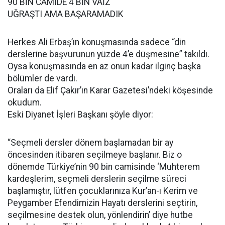
90 BİN CAMİDE 4 BİN VAİZ
UĞRAŞTI AMA BAŞARAMADIK
Herkes Ali Erbaş’ın konuşmasında sadece “din
derslerine başvurunun yüzde 4’e düşmesine” takıldı.
Oysa konuşmasında en az onun kadar ilginç başka
bölümler de vardı.
Oraları da Elif Çakır’ın Karar Gazetesi’ndeki köşesinde
okudum.
Eski Diyanet İşleri Başkanı şöyle diyor:
“Seçmeli dersler dönem başlamadan bir ay
öncesinden itibaren seçilmeye başlanır. Biz o
dönemde Türkiye’nin 90 bin camisinde ‘Muhterem
kardeşlerim, seçmeli derslerin seçilme süreci
başlamıştır, lütfen çocuklarınıza Kur’an-ı Kerim ve
Peygamber Efendimizin Hayatı derslerini seçtirin,
seçilmesine destek olun, yönlendirin’ diye hutbe