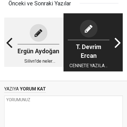
Önceki ve Sonraki Yazılar
T. Devrim
Ergün Aydoğan
Ercan
Silivri'de neler
CENNETE YAZILAN
oluyor, insanlık
MEKTUBU UNUTTUN
manzaraları
MU?..
YAZIYA
YORUM KAT