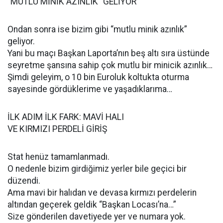
“MUTLU MİNİK AZINLIK” GELİYOR
Ondan sonra ise bizim gibi “mutlu minik azınlık”
geliyor.
Yani bu maçı Başkan Laporta’nın beş altı sıra üstünde
seyretme şansına sahip çok mutlu bir minicik azınlık…
Şimdi geleyim, o 10 bin Euroluk koltukta oturma
sayesinde gördüklerime ve yaşadıklarıma…
İLK ADIM İLK FARK: MAVİ HALI
VE KIRMIZI PERDELİ GİRİŞ
Stat henüz tamamlanmadı.
O nedenle bizim girdiğimiz yerler bile geçici bir
düzendi.
Ama mavi bir halıdan ve devasa kırmızı perdelerin
altından geçerek geldik “Başkan Locası’na…”
Size gönderilen davetiyede yer ve numara yok.