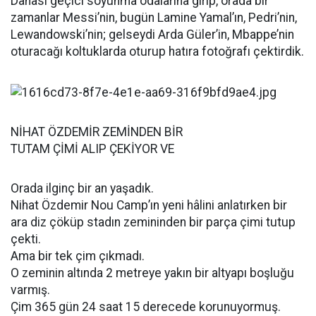
Dahası geçici soyunma odalarına girip, orada bir
zamanlar Messi’nin, bugün Lamine Yamal’ın, Pedri’nin,
Lewandowski’nin; gelseydi Arda Güler’in, Mbappe’nin
oturacağı koltuklarda oturup hatıra fotoğrafı çektirdik.
NİHAT ÖZDEMİR ZEMİNDEN BİR
TUTAM ÇİMİ ALIP ÇEKİYOR VE
Orada ilginç bir an yaşadık.
Nihat Özdemir Nou Camp’ın yeni hâlini anlatırken bir
ara diz çöküp stadın zemininden bir parça çimi tutup
çekti.
Ama bir tek çim çıkmadı.
O zeminin altında 2 metreye yakın bir altyapı boşluğu
varmış.
Çim 365 gün 24 saat 15 derecede korunuyormuş.