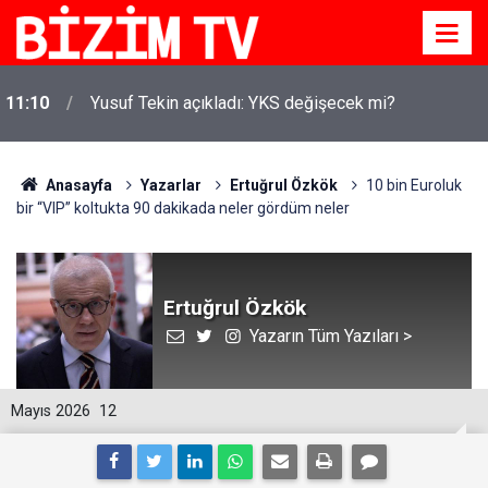
11:10
Yusuf Tekin açıkladı: YKS değişecek mi?
Anasayfa
Yazarlar
Ertuğrul Özkök
10 bin Euroluk
bir “VIP” koltukta 90 dakikada neler gördüm neler
Ertuğrul Özkök
Yazarın Tüm Yazıları >
Mayıs 2026
12