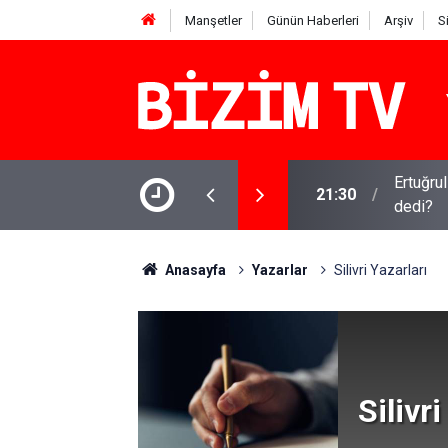
Manşetler
Günün Haberleri
Arşiv
S
 sürüyor: Gram, çeyrek ve Cumhuriyet altını
Ertuğru
21:30
dedi?
Anasayfa
Yazarlar
Silivri Yazarları
Silivri