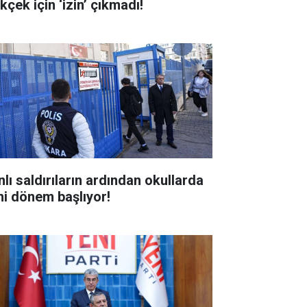
kçek için ‘izin’ çıkmadı!
nlı saldırıların ardından okullarda
ni dönem başlıyor!