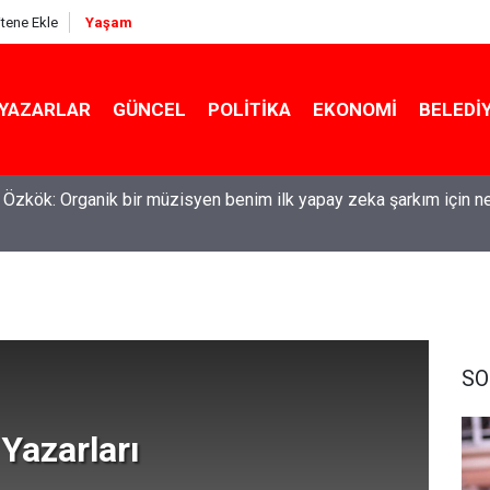
itene Ekle
Yaşam
YAZARLAR
GÜNCEL
POLITIKA
EKONOMI
BELEDI
l Özkök: Organik bir müzisyen benim ilk yapay zeka şarkım için n
SO
 Yazarları