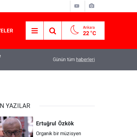
Ankara
YELER
22 °C
e
Kirli çamaşırlar ortaya serildi... ROK itirafçı mı 
16:11
Günün tüm
haberleri
iddia
N YAZILAR
Ertuğrul
Özkök
Organik bir müzisyen