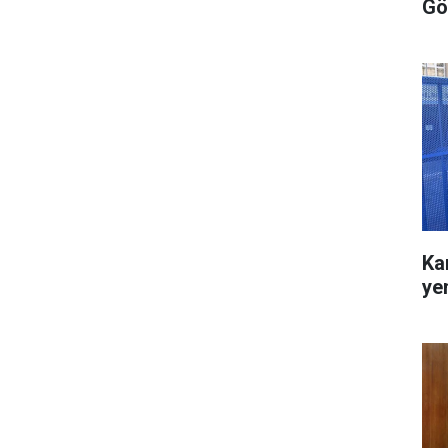
Gö
Ka
ye