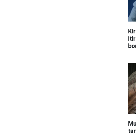
Kir
iti
bo
Mu
ta