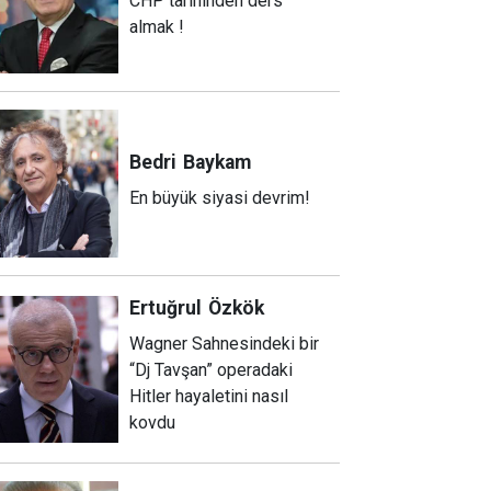
CHP tarihinden ders
almak !
Bedri
Baykam
En büyük siyasi devrim!
Ertuğrul
Özkök
Wagner Sahnesindeki bir
“Dj Tavşan” operadaki
Hitler hayaletini nasıl
kovdu