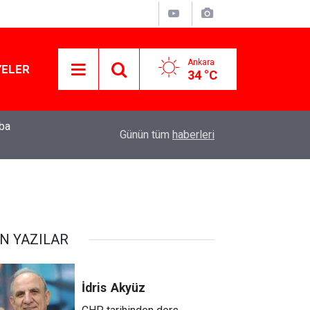
Ankara
YELER
34 °C
Muhalif belediye başkanları gizli tanık ifadeler
11:01
Günün tüm
haberleri
için ‘izin’ çıkmadı!
N YAZILAR
İdris
Akyüz