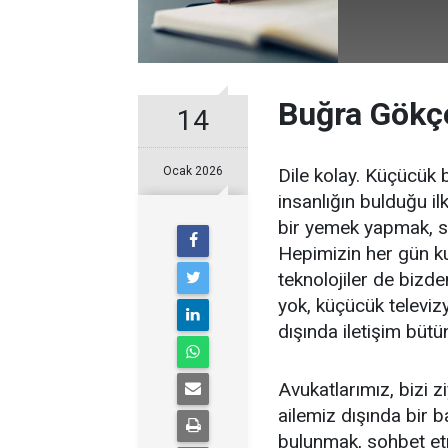
Buğra Gökçe
14
Ocak 2026
Dile kolay. Küçücük 
insanlığın bulduğu il
bir yemek yapmak, 
Hepimizin her gün ku
teknolojiler de bizde
yok, küçücük televizy
dışında iletişim bütü
Avukatlarımız, bizi zi
ailemiz dışında bir b
bulunmak, sohbet et