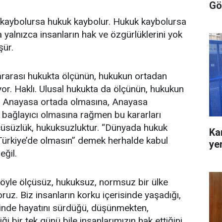
Gö
 kaybolursa hukuk kaybolur. Hukuk kaybolursa
yalnızca insanların hak ve özgürlüklerini yok
şür.
ararası hukukta ölçünün, hukukun ortadan
or. Haklı. Ulusal hukukta da ölçünün, hukukun
. Anayasa ortada olmasına, Anayasa
 bağlayıcı olmasına rağmen bu kararları
süzlük, hukuksuzluktur. “Dünyada hukuk
Ka
rkiye’de olmasın” demek herhalde kabul
ye
eğil.
öyle ölçüsüz, hukuksuz, normsuz bir ülke
uz. Biz insanların korku içerisinde yaşadığı,
sinde hayatını sürdüğü, düşünmekten,
 bir tek günü bile insanlarımızın hak ettiğini