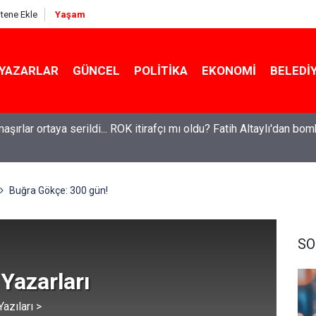
itene Ekle
Yaşam
YAZARLAR
GÜNCEL
POLITIKA
EKONOMI
BELEDI
el'den Le Monde'a çarpıcı yazı: 'Bu sürecin kırılma noktası...'
Buğra Gökçe: 300 gün!
SO
 Yazarları
azıları >