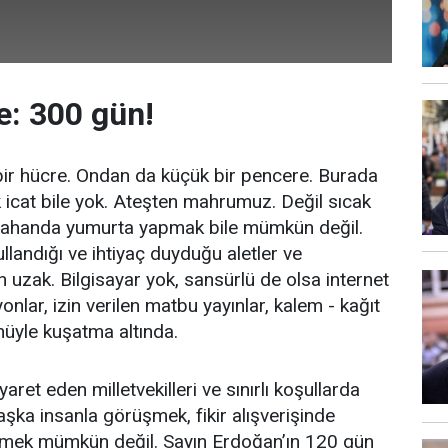
: 300 gün!
bir hücre. Ondan da küçük bir pencere. Burada
k icat bile yok. Ateşten mahrumuz. Değil sıcak
sahanda yumurta yapmak bile mümkün değil.
llandığı ve ihtiyaç duyduğu aletler ve
n uzak. Bilgisayar yok, sansürlü de olsa internet
onlar, izin verilen matbu yayınlar, kalem - kağıt
nüyle kuşatma altında.
yaret eden milletvekilleri ve sınırlı koşullarda
aşka insanla görüşmek, fikir alışverişinde
mek mümkün değil. Sayın Erdoğan’ın 120 gün