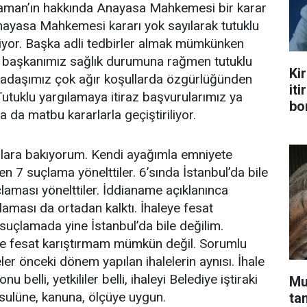
aman’ın hakkında Anayasa Mahkemesi bir karar
nayasa Mahkemesi kararı yok sayılarak tutuklu
yor. Başka adli tedbirler almak mümkünken
 başkanımız sağlık durumuna rağmen tutuklu
Kir
rkadaşımız çok ağır koşullarda özgürlüğünden
iti
Tutuklu yargılamaya itiraz başvurularımız ya
bo
 da matbu kararlarla geçiştiriliyor.
ara bakıyorum. Kendi ayağımla emniyete
ken 7 suçlama yönelttiler. 6’sında İstanbul’da bile
laması yönelttiler. İddianame açıklanınca
laması da ortadan kalktı. İhaleye fesat
 suçlamada yine İstanbul’da bile değilim.
eye fesat karıştırmam mümkün değil. Sorumlu
eler önceki dönem yapılan ihalelerin aynısı. İhale
u belli, yetkililer belli, ihaleyi Belediye iştiraki
Mu
sulüne, kanuna, ölçüye uygun.
ta