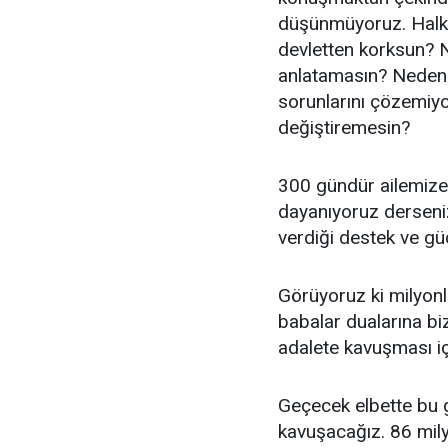
düşünmüyoruz. Halk 
devletten korksun? Ned
anlatamasın? Neden h
sorunlarını çözemiy
değiştiremesin?
300 gündür ailemize,
dayanıyoruz derseniz
verdiği destek ve gü
Görüyoruz ki milyonl
babalar dualarına biz
adalete kavuşması iç
Geçecek elbette bu g
kavuşacağız. 86 mily