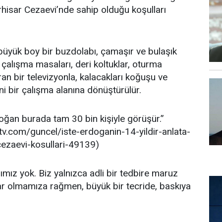
hisar Cezaevi’nde sahip olduğu koşulları
üyük boy bir buzdolabı, çamaşır ve bulaşık
 çalışma masaları, deri koltuklar, oturma
an bir televizyonla, kalacakları koğuşu ve
i bir çalışma alanına dönüştürülür.
oğan burada tam 30 bin kişiyle görüşür.”
tv.com/guncel/iste-erdoganin-14-yildir-anlata-
cezaevi-kosullari-49139)
ımız yok. Biz yalnızca adli bir tedbire maruz
r olmamıza rağmen, büyük bir tecride, baskıya