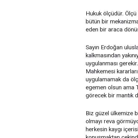
Hukuk ölçüdür. Ölçü
bütün bir mekanizma 
eden bir araca dönü
Sayın Erdoğan ulusl
kalkmasından yakınıy
uygulanması gerekir
Mahkemesi kararları
uygulamamak da ölçü
egemen olsun ama Tü
görecek bir mantık d
Biz güzel ülkemize b
olmayı reva görmüyor
herkesin kaygı içeri
konuşmaktan çekindiği