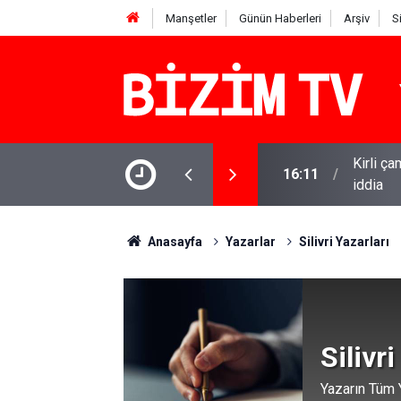
Manşetler
Günün Haberleri
Arşiv
S
 ROK itirafçı mı oldu? Fatih Altaylı'dan bomba
15:13
Özgür Öz
Anasayfa
Yazarlar
Silivri Yazarları
Silivri
Yazarın Tüm Y