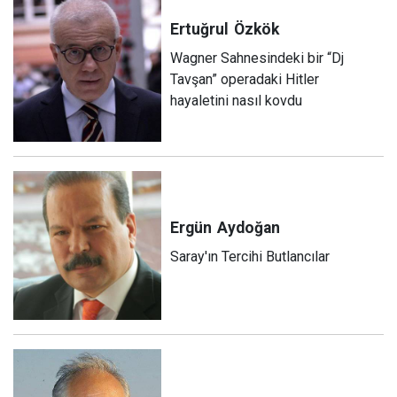
Ertuğrul
Özkök
Wagner Sahnesindeki bir “Dj
Tavşan” operadaki Hitler
hayaletini nasıl kovdu
Ergün
Aydoğan
Saray'ın Tercihi Butlancılar