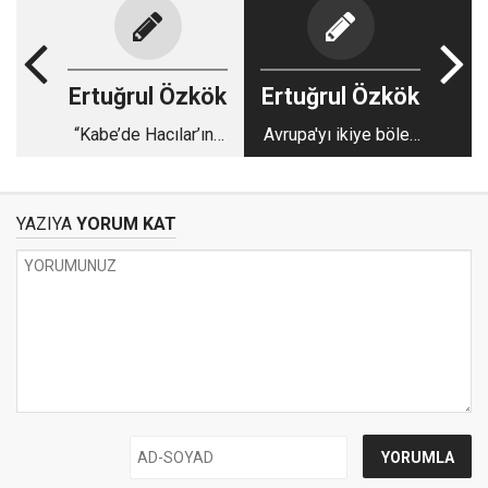
Ertuğrul Özkök
Ertuğrul Özkök
“Kabe’de Hacılar’ın”,
Avrupa'yı ikiye bölen
“Cüzi cami kaşesi”
Kanye West konser
ne kadar?
turunun İstanbul’dan
başlama ihtimali
YAZIYA
YORUM KAT
yüzde kaç?