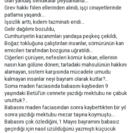
olan yandaş sendikalar peydahlandı...
Grev hakkı fiilen ellerinden alındı, işçi cinayetlerinde
patlama yaşandı...
İşsizlik arttı, kıdem tazminatı eridi...
Gelir dağılımı bozuldu,
Cumhuriyetin kazanımları yandaşa peşkeş çekildi,
Boğaz tokluğuna çalıştırılan insanlar, sömürünün kan
emicileri tarafından bozguna uğratıldı...
Ciğerleri çürüyen, nefesleri kömür kokan, ellerinin
nasırı kan gölüne dönen; tarladaki mahsulünün hakkını
alamayan, sistem karşısında mücadele umudu
kalmayan insanlar neyi bayram olarak kutlar?..
Soma maden faciasında babasını kaybeden 9
yaşındaki Betül’ün cennete yazdığı mektubu ne çabuk
unuttuk?..
Babasını maden faciasından sonra kaybettikten bir yıl
sonra yazdığı mektubu mezar taşına koymuştu...
Babasını çok özlediğini, 1 Mayıs bayramını babasız
geçirdiği için nasıl üzüldüğünü yazmıştı küçücük