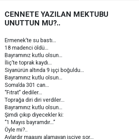
CENNETE YAZILAN MEKTUBU
UNUTTUN MU?..
Ermenek’te su bastı...
18 madenci öldü...
Bayramınız kutlu olsun...
İliç’te toprak kaydı...
Siyanürün altında 9 işçi boğuldu...
Bayramınız kutlu olsun...
Soma’da 301 can...
“Fıtrat” dediler...
Toprağa diri diri verdiler...
Bayramınız kutlu olsun...
Şimdi çıkıp diyecekler ki:
“1 Mayıs bayramdır...”
Öyle mi?..
Aylardır maaşını alamayan işçiye sor...