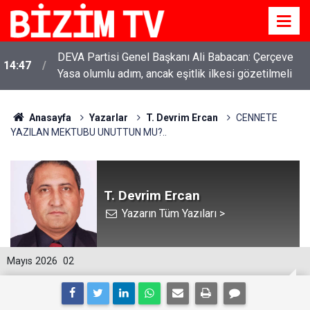
YENİ Parti Genel Başkanı Özgür Özel: “Şehit
11:51
ailelerinin, gazilerin yanına varamayacağımız,
gözüne bakamayacağımız işlerin içinde olmayız”
Anasayfa
Yazarlar
T. Devrim Ercan
CENNETE
YAZILAN MEKTUBU UNUTTUN MU?..
T. Devrim Ercan
Yazarın Tüm Yazıları >
Mayıs 2026
02