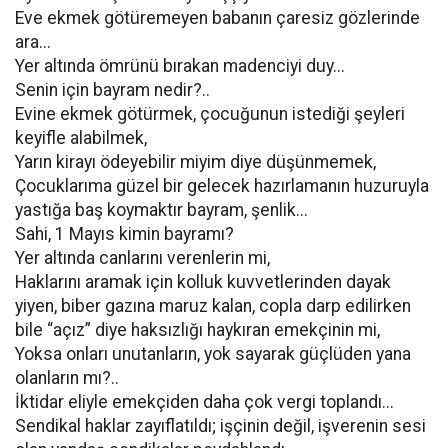
Eve ekmek götüremeyen babanın çaresiz gözlerinde
ara...
Yer altında ömrünü bırakan madenciyi duy...
Senin için bayram nedir?..
Evine ekmek götürmek, çocuğunun istediği şeyleri
keyifle alabilmek,
Yarın kirayı ödeyebilir miyim diye düşünmemek,
Çocuklarıma güzel bir gelecek hazırlamanın huzuruyla
yastığa baş koymaktır bayram, şenlik...
Sahi, 1 Mayıs kimin bayramı?
Yer altında canlarını verenlerin mi,
Haklarını aramak için kolluk kuvvetlerinden dayak
yiyen, biber gazına maruz kalan, copla darp edilirken
bile “açız” diye haksızlığı haykıran emekçinin mi,
Yoksa onları unutanların, yok sayarak güçlüden yana
olanların mı?..
İktidar eliyle emekçiden daha çok vergi toplandı...
Sendikal haklar zayıflatıldı; işçinin değil, işverenin sesi