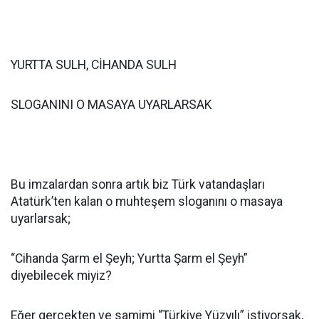
YURTTA SULH, CİHANDA SULH
SLOGANINI O MASAYA UYARLARSAK
Bu imzalardan sonra artık biz Türk vatandaşları
Atatürk’ten kalan o muhteşem sloganını o masaya
uyarlarsak;
“Cihanda Şarm el Şeyh; Yurtta Şarm el Şeyh”
diyebilecek miyiz?
Eğer gerçekten ve samimi “Türkiye Yüzyılı” istiyorsak,