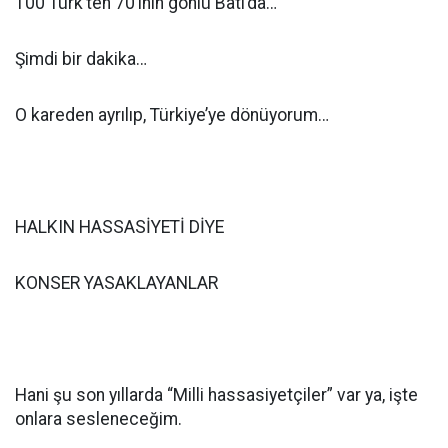
100 Türk’ten 70’inin gönlü Batı’da…
Şimdi bir dakika…
O kareden ayrılıp, Türkiye’ye dönüyorum…
HALKIN HASSASİYETİ DİYE
KONSER YASAKLAYANLAR
Hani şu son yıllarda “Milli hassasiyetçiler” var ya, işte
onlara sesleneceğim.