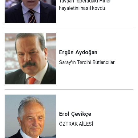
Tavşan” operadaki Hitler
hayaletini nasıl kovdu
Ergün
Aydoğan
Saray'ın Tercihi Butlancılar
Erol
Çevikçe
ÖZTRAK AİLESİ