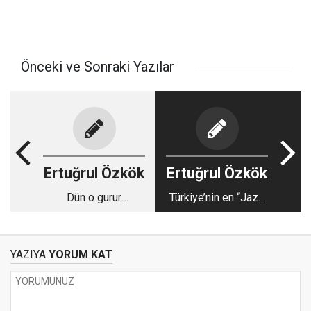
Önceki ve Sonraki Yazılar
Ertuğrul Özkök
Ertuğrul Özkök
Dün o gurur
Türkiye’nin en “Jazz
tablosunu
bankacılarını”
seyrederken; bir
tanıyalım
Türkiye vatandaşı
YAZIYA
YORUM KAT
olarak içinizden
şunlar geçmedi mi?