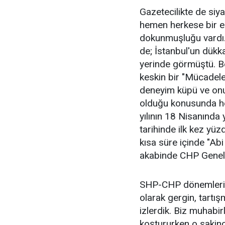
Gazetecilikte de siy
hemen herkese bir el 
dokunmuşluğu vardı..
de; İstanbul'un dükk
yerinde görmüştü. Bel
keskin bir "Mücadele
deneyim küpü ve onu
olduğu konusunda h
yılının 18 Nisanında 
tarihinde ilk kez yüz
kısa süre içinde "Ab
akabinde CHP Genel 
SHP-CHP dönemlerin
olarak gergin, tartış
izlerdik. Biz muhabi
koştururken o sakince