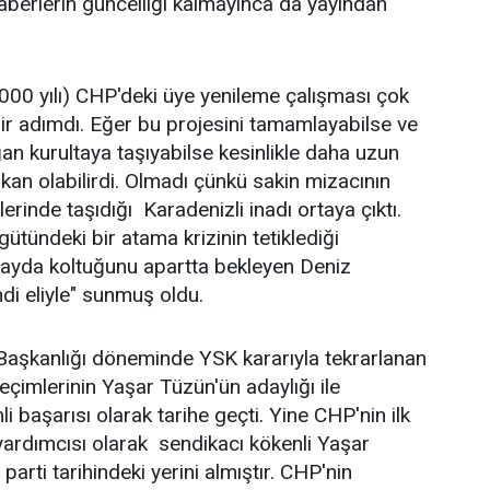
berlerin güncelliği kalmayınca da yayından
0 yılı) CHP'deki üye yenileme çalışması çok
bir adımdı. Eğer bu projesini tamamlayabilse ve
ğan kurultaya taşıyabilse kesinlikle daha uzun
kan olabilirdi. Olmadı çünkü sakin mizacının
erinde taşıdığı Karadenizli inadı ortaya çıktı.
ütündeki bir atama krizinin tetiklediği
tayda koltuğunu apartta bekleyen Deniz
ndi eliyle" sunmuş oldu.
 Başkanlığı döneminde YSK kararıyla tekrarlanan
 seçimlerinin Yaşar Tüzün'ün adaylığı ile
 başarısı olarak tarihe geçti. Yine CHP'nin ilk
ardımcısı olarak sendikacı kökenli Yaşar
arti tarihindeki yerini almıştır. CHP'nin