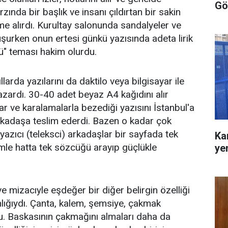
Gö
nda bir başlık ve insanı çıldırtan bir sakin
me alırdı. Kurultay salonunda sandalyeler ve
urken onun ertesi günkü yazısında adeta lirik
nü" teması hakim olurdu.
ıllarda yazılarını da daktilo veya bilgisayar ile
 yazardı. 30-40 adet beyaz A4 kağıdını alır
klar ve karalamalarla bezediği yazısını İstanbul'a
 arkadaşa teslim ederdi. Bazen o kadar çok
yazıcı (teleksci) arkadaşlar bir sayfada tek
Ka
mle hatta tek sözcüğü arayıp güçlükle
ye
 ve mizacıyle eşdeğer bir diğer belirgin özelliği
lığıydı. Çanta, kalem, şemsiye, çakmak
. Baskasının çakmağını almaları daha da