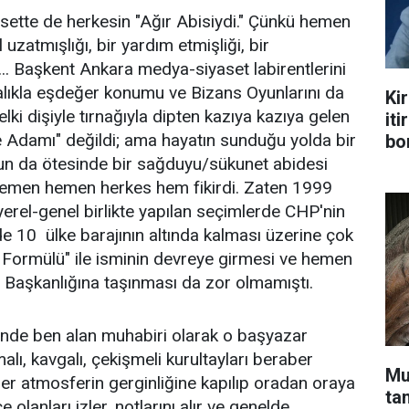
asette de herkesin "Ağır Abisiydi." Çünkü hemen
uzatmışlığı, bir yardım etmişliği, bir
. Başkent Ankara medya-siyaset labirentlerini
alıkla eşdeğer konumu ve Bizans Oyunlarını da
Kir
ki dişiyle tırnağıyla dipten kazıya kazıya gelen
iti
 Adamı" değildi; ama hayatın sunduğu yolda bir
bo
n da ötesinde bir sağduyu/sükunet abidesi
emen hemen herkes hem fikirdi. Zaten 1999
yerel-genel birlikte yapılan seçimlerde CHP'nin
de 10 ülke barajının altında kalması üzerine çok
i Formülü" ile isminin devreye girmesi ve hemen
Başkanlığına taşınması da zor olmamıştı.
de ben alan muhabiri olarak o başyazar
malı, kavgalı, çekişmeli kurultayları beraber
Mu
rler atmosferin gerginliğine kapılıp oradan oraya
ta
 olanları izler, notlarını alır ve genelde