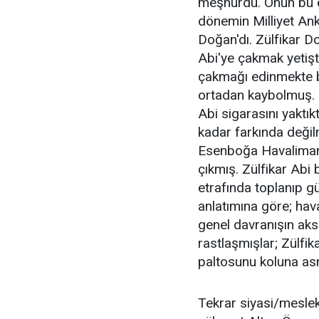
meşhurdu. Onun bu öz
dönemin Milliyet An
Doğan'dı. Zülfikar Do
Abi'ye çakmak yetişt
çakmağı edinmekte b
ortadan kaybolmuş. M
Abi sigarasını yaktı
kadar farkında değil
Esenboğa Havalimanı
çıkmış. Zülfikar Abi 
etrafında toplanıp gü
anlatımına göre; hav
genel davranışın aks
rastlaşmışlar; Zülfik
paltosunu koluna asm
Tekrar siyasi/mesleki