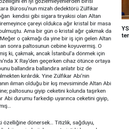
elliğini en iyi gözlemleyenlerden birisi
kara Bürosu'nun mizah dedektörü Zülfikar
ğan kendisi gibi sigara tiryakisi olan Altan
iremeyince çareyi oldukca ağır kristal bir masa
YSK
ulmuştu. Ama bir gün o kristal ağır çakmak da
te
eğer o çakmağı da yine bir iş için gelen Altan
ktan sonra paltosunun cebine koyuvermiş. O
miş ki, çakmak, ancak İstanbul'a dönmek için
'nda X Ray'den geçerken cihaz ötünce ortaya
bunu ballandıra ballandıra anlatır biz de
lmekten kırılırdık. Yine Zülfikar Abi'nin
anın ılıman olduğu bir kış mevsiminde Altan Abi
ine; paltosunu giyip ceketini kolunda taşırken
ar Abi durumu farkedip uyarınca ceketini giyip,
ış...
 özelliğine dönersek... Titizlik, sağduyu,