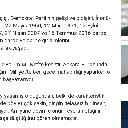
çişi, Demokrat Parti'nin gelişi ve gidişini, İnönü-
nı, 27 Mayıs 1960, 12 Mart 1971, 12 Eylül
7, 27 Nisan 2007 ve 15 Temmuz 2016 darbe,
 darbe ve darbe girişimlerini
larak yaşadı.
ile yolum Milliyet'te kesişti. Ankara Bürosunda
ğım Milliyet'te ben gece muhabirliği yaparken o
 başyazarıydı.
şey yaşamış olduğundan, belki de karakteristik
de böyle) çok sakin, dingin, telaşsız bir insan,
iydi. Amiyane deyimle onun feveran ettiğini,
elaşa düştüğünü gören olmamıştır.