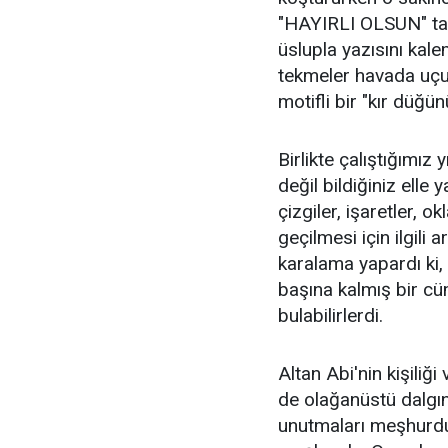
"HAYIRLI OLSUN" tarzı
üslupla yazısını kale
tekmeler havada uçuş
motifli bir "kır düğü
Birlikte çalıştığımız y
değil bildiğiniz elle
çizgiler, işaretler, o
geçilmesi için ilgili
karalama yapardı ki, 
başına kalmış bir cü
bulabilirlerdi.
Altan Abi'nin kişiliği
de olağanüstü dalgın
unutmaları meşhurdu