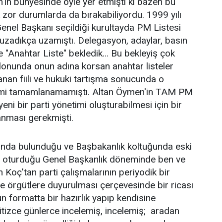
in bünyesinde öyle yer etmişti ki bazen bu
k zor durumlarda da bırakabiliyordu. 1999 yılı
nel Başkanı seçildiği kurultayda PM Listesi
uzadıkça uzamıştı. Delegasyon, adaylar, basın
 "Anahtar Liste" bekledik... Bu bekleyiş çok
lonunda onun adına korsan anahtar listeler
anan fiili ve hukuki tartışma sonucunda o
mi tamamlanamamıştı. Altan Öymen'in TAM PM
yeni bir parti yönetimi oluşturabilmesi için bir
anması gerekmişti.
şında bulunduğu ve Başbakanlık koltuğunda eski
'in oturduğu Genel Başkanlık döneminde ben ve
Koç'tan parti çalışmalarının periyodik bir
 örgütlere duyurulması çerçevesinde bir ricası
n formatta bir hazırlık yapıp kendisine
tizce günlerce incelemiş, incelemiş; aradan