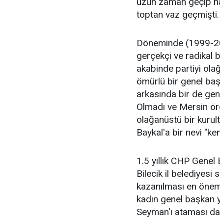
uzun zaman geçip ha
toptan vaz geçmişti.
Döneminde (1999-200
gerçekçi ve radikal 
akabinde partiyi ola
ömürlü bir genel baş
arkasında bir de genl
Olmadı ve Mersin örg
olağanüstü bir kurul
Baykal'a bir nevi "ke
1.5 yıllık CHP Genel
Bilecik il belediyesi
kazanılması en önemli
kadın genel başkan y
Seyman'ı ataması da p