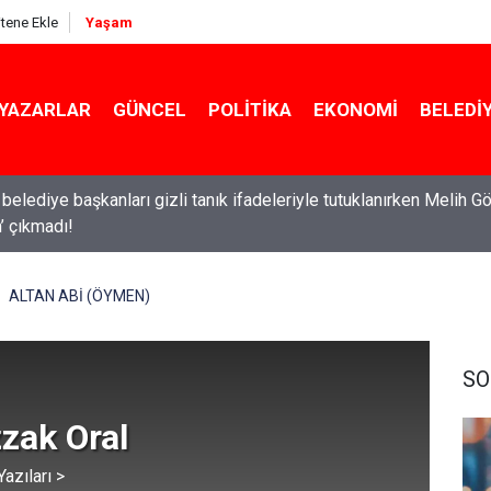
itene Ekle
Yaşam
YAZARLAR
GÜNCEL
POLITIKA
EKONOMI
BELEDI
 belediye başkanları gizli tanık ifadeleriyle tutuklanırken Melih G
in’ çıkmadı!
ALTAN ABİ (ÖYMEN)
SO
zak Oral
azıları >