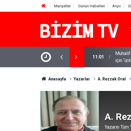
Manşetler
Günün Haberleri
Arşiv
S
Muhalif
 yazı: 'Bu sürecin kırılma noktası...'
11:01
için ‘iz
Anasayfa
Yazarlar
A. Rezzak Oral
A. Rez
Yazarın Tüm Y