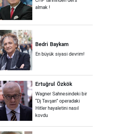
CHP tarihinden ders
almak !
Bedri
Baykam
En büyük siyasi devrim!
Ertuğrul
Özkök
Wagner Sahnesindeki bir
“Dj Tavşan” operadaki
Hitler hayaletini nasıl
kovdu