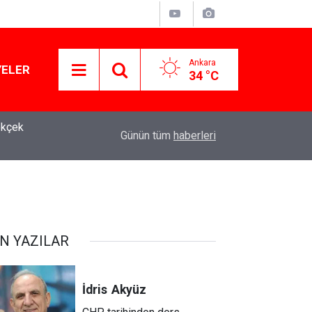
Ankara
YELER
34 °C
ökçek
10:58
Kanlı saldırıların ardından okullarda yeni dönem 
Günün tüm
haberleri
N YAZILAR
İdris
Akyüz