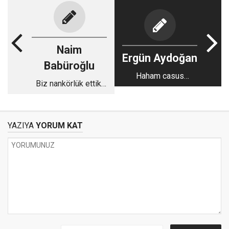
Naim
Ergün Aydoğan
Babüroğlu
Haham casus
Biz nankörlük ettik,
Tuncay'dan, casus
siz etmeyin...
Hüseyin Gün'e...
YAZIYA
YORUM KAT