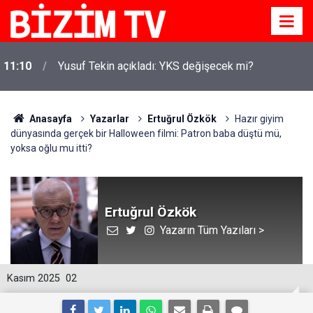
11:10
Yusuf Tekin açıkladı: YKS değişecek mi?
Anasayfa
Yazarlar
Ertuğrul Özkök
Hazır giyim
dünyasında gerçek bir Halloween filmi: Patron baba düştü mü,
yoksa oğlu mu itti?
Ertuğrul Özkök
Yazarın Tüm Yazıları >
Kasım 2025
02