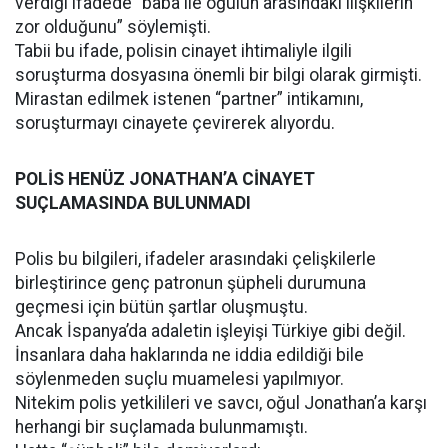
verdiği ifadede “baba ile oğulun arasındaki ilişkilerin
zor olduğunu” söylemişti.
Tabii bu ifade, polisin cinayet ihtimaliyle ilgili
soruşturma dosyasına önemli bir bilgi olarak girmişti.
Mirastan edilmek istenen “partner” intikamını,
soruşturmayı cinayete çevirerek alıyordu.
POLİS HENÜZ JONATHAN’A CİNAYET
SUÇLAMASINDA BULUNMADI
Polis bu bilgileri, ifadeler arasındaki çelişkilerle
birleştirince genç patronun şüpheli durumuna
geçmesi için bütün şartlar oluşmuştu.
Ancak İspanya’da adaletin işleyişi Türkiye gibi değil.
İnsanlara daha haklarında ne iddia edildiği bile
söylenmeden suçlu muamelesi yapılmıyor.
Nitekim polis yetkilileri ve savcı, oğul Jonathan’a karşı
herhangi bir suçlamada bulunmamıştı.