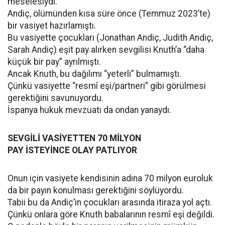
meselesiydi.
Andiç, ölümünden kısa süre önce (Temmuz 2023’te)
bir vasiyet hazırlamıştı.
Bu vasiyette çocukları (Jonathan Andiç, Judith Andiç,
Sarah Andiç) eşit pay alırken sevgilisi Knuth’a “daha
küçük bir pay” ayrılmıştı.
Ancak Knuth, bu dağılımı “yeterli” bulmamıştı.
Çünkü vasiyette “resmî eşi/partneri” gibi görülmesi
gerektiğini savunuyordu.
İspanya hukuk mevzuatı da ondan yanaydı.
SEVGİLİ VASİYETTEN 70 MİLYON
PAY İSTEYİNCE OLAY PATLIYOR
Onun için vasiyete kendisinin adına 70 milyon euroluk
da bir payın konulması gerektiğini söylüyordu.
Tabii bu da Andiç’in çocukları arasında itiraza yol açtı.
Çünkü onlara göre Knuth babalarının resmî eşi değildi.