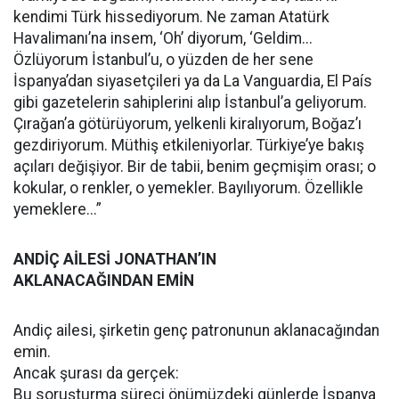
kendimi Türk hissediyorum. Ne zaman Atatürk
Havalimanı’na insem, ‘Oh’ diyorum, ‘Geldim...
Özlüyorum İstanbul’u, o yüzden de her sene
İspanya’dan siyasetçileri ya da La Vanguardia, El País
gibi gazetelerin sahiplerini alıp İstanbul’a geliyorum.
Çırağan’a götürüyorum, yelkenli kiralıyorum, Boğaz’ı
gezdiriyorum. Müthiş etkileniyorlar. Türkiye’ye bakış
açıları değişiyor. Bir de tabii, benim geçmişim orası; o
kokular, o renkler, o yemekler. Bayılıyorum. Özellikle
yemeklere...”
ANDİÇ AİLESİ JONATHAN’IN
AKLANACAĞINDAN EMİN
Andiç ailesi, şirketin genç patronunun aklanacağından
emin.
Ancak şurası da gerçek:
Bu soruşturma süreci önümüzdeki günlerde İspanya