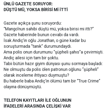
ÜNLÜ GAZETE SORUYOR:
DÜŞTÜ MÜ, YOKSA BİRİSİ Mİ İTTİ
Gazete açıkça şunu soruyordu:
“Mango’nun sahibi düştü mü, yoksa birisi mi itti?”
Gazete haberinde bunun cevabı da vardı.
İsak Andiç’in oğlu Jonathan, o güne kadar bu
soruşturmada “tanık” durumundaydı.
Ama polis onun durumunu “şüpheli şahıs”a çevirmişti.
Andiç ailesi için tam bir şoktu.
Tabii bütün hazır giyim dünyası şunu sormaya başladı:
Ne olmuştu da polis ölen patronun oğlunu “şüpheli”
olarak inceleme ihtiyacı duymuştu?
Bu haberle baba Andiç’in ölümü tam bir “True Crime”
olayına dönüşmüştü.
TELEFON KAYITLARI İLE OĞLUNUN
İFADELERİ ARASINDA ÇELİŞKİ VAR