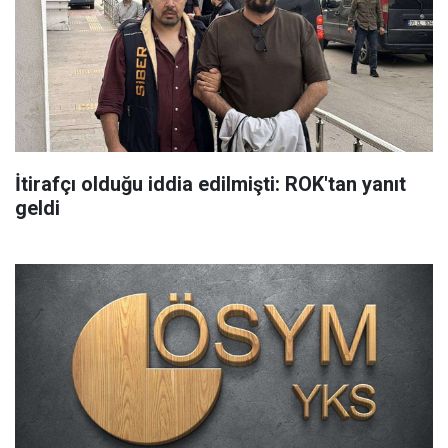
İtirafçı olduğu iddia edilmişti: ROK'tan yanıt
geldi