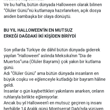
Ve bu hafta, bütün dünyada Halloween olarak bilinen
“Ölüler Günü”nü kutlamaya hazırlanırken, açık dosya
aniden bambaşka bir olaya dönüştü.
BU YIL HALLOWEEN’İN EN MUTSUZ
ERKEĞİ DAĞDAKİ İKİ KİŞİDEN BİRİYDİ
Son yıllarda Türkiye de dâhil bütün dünyada giderek
yayılan “Halloween” aslında Meksika’nın “Dia de
Muertos”una (Ölüler Bayramı) çok yakın bir kutlama
günü.
Adı “Ölüler Günü” ama bütün dünyada insanların en
büyük coşku ve eğlenceyle kutladığı bir bayram hâline
geldi.
İnsanlar o gün kaybettikleri yakınlarını anarken, onların
ruhlarıyla birlikte eğleniyorlar.
Ancak bu yıl Halloween’i en mutsuz geçiren iş insanı
herhâlde 14 Aralık günü Montserrat Dağı’nda yürüyen