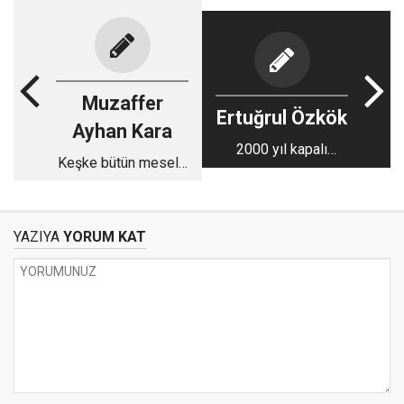
Muzaffer
Ertuğrul Özkök
Ayhan Kara
2000 yıl kapalı
Keşke bütün mesele
odanın kapısı
o kadar olsaydı...
açılınca dışarı çıkan
şahane kadın
YAZIYA
YORUM KAT