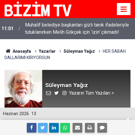
Kanlı saldırıların ardından okullarda yeni dönem
10:58
başlıyor!
Anasayfa
Yazarlar
Süleyman Yağız
HER SABAH
DALLARIMI KIRIYORSUN
Süleyman Yağız
Yazarın Tüm Yazıları >
Haziran 2026
13