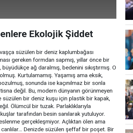
nlere Ekolojik Şiddet
avaşça süzülen bir deniz kaplumbağası
ası gereken formdan sapmış, yıllar önce bir
, büyüdükçe ağ daralmış, bedenini sıkıştırmış. O
i olmuş. Kurtulamamış. Yaşamış ama eksik,
ozulmuş, sonunda ise kaçınılmaz bir sonla
istisna değil. Bu, modern dünyanın görünmeyen
süzülen bir deniz kuşu için plastik bir kapak,
ğil. Ölümcül bir tuzak. Parlaklıklarıyla
kuşlar tarafından besin sanılarak yutuluyor.
slenme gerçekleşmiyor. Açlıktan ölen ama
 canlılar… Denizde süzülen şeffaf bir poşet. Bir