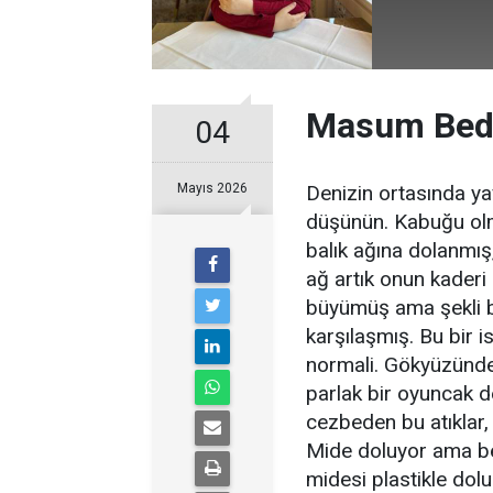
Masum Bede
04
Mayıs 2026
Denizin ortasında y
düşünün. Kabuğu olm
balık ağına dolanmış
ağ artık onun kader
büyümüş ama şekli b
karşılaşmış. Bu bir 
normali. Gökyüzünde 
parlak bir oyuncak de
cezbeden bu atıklar, 
Mide doluyor ama be
midesi plastikle dolu