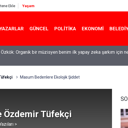
itene Ekle
Yaşam
YAZARLAR
GÜNCEL
POLITIKA
EKONOMI
BELEDI
l Özkök: Organik bir müzisyen benim ilk yapay zeka şarkım için n
Tüfekçi
Masum Bedenlere Ekolojik Şiddet
SO
e Özdemir Tüfekçi
azıları >