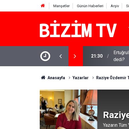
Manşetler
Günün Haberleri
Arşiv
S
 sürüyor: Gram, çeyrek ve Cumhuriyet altını
Ertuğru
21:30
dedi?
Anasayfa
Yazarlar
Raziye Özdemir 
Raziy
Yazarın Tüm Y