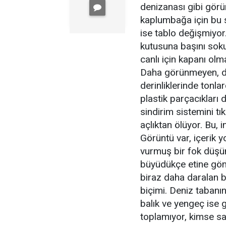
denizanası gibi gör
kaplumbağa için bu s
ise tablo değişmiyor.
kutusuna başını soku
canlı için kapanı ol
Daha görünmeyen, dah
derinliklerinde tonl
plastik parçacıkları 
sindirim sistemini t
açlıktan ölüyor. Bu, in
Görüntü var, içerik y
vurmuş bir fok düşü
büyüdükçe etine göm
biraz daha daralan 
biçimi. Deniz tabanın
balık ve yengeç ise 
toplamıyor, kimse s