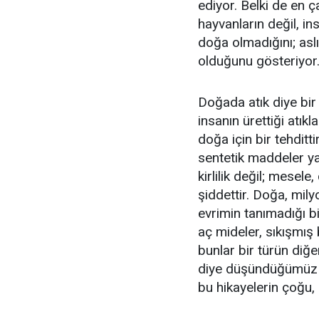
ediyor. Belki de en ç
hayvanların değil, i
doğa olmadığını; as
olduğunu gösteriyor
Doğada atık diye bir
insanın ürettiği atı
doğa için bir tehdit
sentetik maddeler y
kirlilik değil; mesel
şiddettir. Doğa, mily
evrimin tanımadığı 
aç mideler, sıkışmış b
bunlar bir türün diğer
diye düşündüğümüz he
bu hikayelerin çoğu,