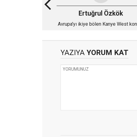
Ertuğrul Özkök
Avrupa'yı ikiye bölen Kanye West ko
turunun İstanbul’dan başlama ihtima
yüzde kaç?
YAZIYA
YORUM KAT