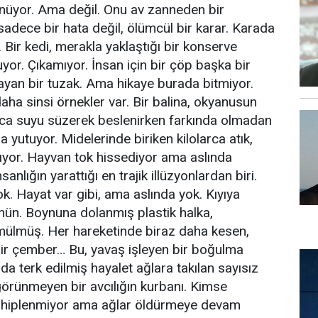
ünüyor. Ama değil. Onu av zanneden bir
adece bir hata değil, ölümcül bir karar. Karada
 Bir kedi, merakla yaklaştığı bir konserve
yor. Çıkamıyor. İnsan için bir çöp başka bir
mayan bir tuzak. Ama hikaye burada bitmiyor.
a sinsi örnekler var. Bir balina, okyanusun
arca suyu süzerek beslenirken farkında olmadan
da yutuyor. Midelerinde biriken kilolarca atık,
ıkıyor. Hayvan tok hissediyor ama aslında
sanlığın yarattığı en trajik illüzyonlardan biri.
ok. Hayat var gibi, ama aslında yok. Kıyıya
nün. Boynuna dolanmış plastik halka,
ülmüş. Her hareketinde biraz daha kesen,
bir çember… Bu, yavaş işleyen bir boğulma
da terk edilmiş hayalet ağlara takılan sayısız
görünmeyen bir avcılığın kurbanı. Kimse
ahiplenmiyor ama ağlar öldürmeye devam