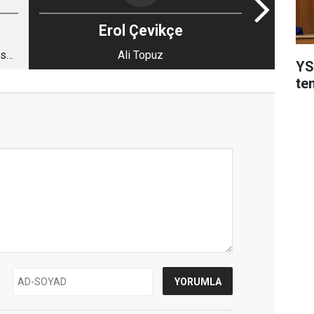
Erol Çevikçe
nser
Ali Topuz
YSK
li
te