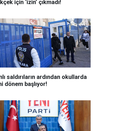
kçek için ‘izin’ çıkmadı!
nlı saldırıların ardından okullarda
ni dönem başlıyor!