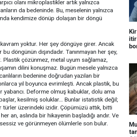
arpıcı olanı mikroplastikler artık yalnızca
nsanların da bedeninde. Bu, meselenin yalnızca
lında kendimize dönüp dolaşan bir döngü
.
Kir
iti
 kavram yoktur. Her şey döngüye girer. Ancak
bo
klar bu döngünün dışındadır. Tanınmayan her şey,
tir. Plastik çözünmez, metal uyum sağlamaz,
aşamın dilini konuşmaz. Bugün mesele yalnızca
e, canlıların bedenine doğrudan yazılan bir
onlarca yıl boyunca evrimleşti. Ancak plastik, bu
bir yabancı. Deforme olmuş kabuklar, dolu ama
aşlar, kesilmiş soluklar… Bunlar istatistik değil;
 türler üzerindeki izidir. Çöpümüzü attık, bitti
r an, aslında bir hikayenin başladığı andır. Ve
 sessiz ve görünmeyen ölümlerle son bulur.
Mu
ta