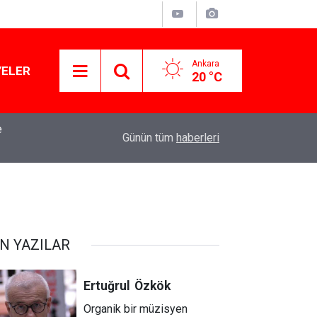
Ankara
YELER
20 °C
e
Kirli çamaşırlar ortaya serildi... ROK itirafçı mı 
16:11
Günün tüm
haberleri
iddia
N YAZILAR
Ertuğrul
Özkök
Organik bir müzisyen