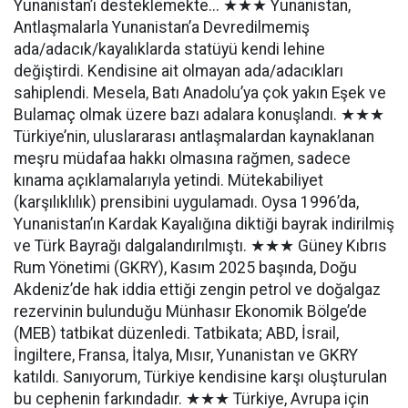
Yunanistan’ı desteklemekte... ★★★ Yunanistan,
Antlaşmalarla Yunanistan’a Devredilmemiş
ada/adacık/kayalıklarda statüyü kendi lehine
değiştirdi. Kendisine ait olmayan ada/adacıkları
sahiplendi. Mesela, Batı Anadolu’ya çok yakın Eşek ve
Bulamaç olmak üzere bazı adalara konuşlandı. ★★★
Türkiye’nin, uluslararası antlaşmalardan kaynaklanan
meşru müdafaa hakkı olmasına rağmen, sadece
kınama açıklamalarıyla yetindi. Mütekabiliyet
(karşılıklılık) prensibini uygulamadı. Oysa 1996’da,
Yunanistan’ın Kardak Kayalığına diktiği bayrak indirilmiş
ve Türk Bayrağı dalgalandırılmıştı. ★★★ Güney Kıbrıs
Rum Yönetimi (GKRY), Kasım 2025 başında, Doğu
Akdeniz’de hak iddia ettiği zengin petrol ve doğalgaz
rezervinin bulunduğu Münhasır Ekonomik Bölge’de
(MEB) tatbikat düzenledi. Tatbikata; ABD, İsrail,
İngiltere, Fransa, İtalya, Mısır, Yunanistan ve GKRY
katıldı. Sanıyorum, Türkiye kendisine karşı oluşturulan
bu cephenin farkındadır. ★★★ Türkiye, Avrupa için