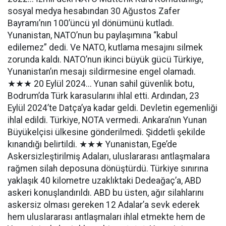
sosyal medya hesabından 30 Ağustos Zafer
Bayramı’nın 100’üncü yıl dönümünü kutladı.
Yunanistan, NATO’nun bu paylaşımına “kabul
edilemez” dedi. Ve NATO, kutlama mesajını silmek
zorunda kaldı. NATO’nun ikinci büyük gücü Türkiye,
Yunanistan’ın mesajı sildirmesine engel olamadı.
★★★ 20 Eylül 2024... Yunan sahil güvenlik botu,
Bodrum’da Türk karasularını ihlal etti. Ardından, 23
Eylül 2024’te Datça’ya kadar geldi. Devletin egemenliği
ihlal edildi. Türkiye, NOTA vermedi. Ankara’nın Yunan
Büyükelçisi ülkesine gönderilmedi. Şiddetli şekilde
kınandığı belirtildi. ★★★ Yunanistan, Ege’de
Askersizleştirilmiş Adaları, uluslararası antlaşmalara
rağmen silah deposuna dönüştürdü. Türkiye sınırına
yaklaşık 40 kilometre uzaklıktaki Dedeağaç’a, ABD
askeri konuşlandırıldı. ABD bu üsten, ağır silahlarını
askersiz olması gereken 12 Adalar’a sevk ederek
hem uluslararası antlaşmaları ihlal etmekte hem de