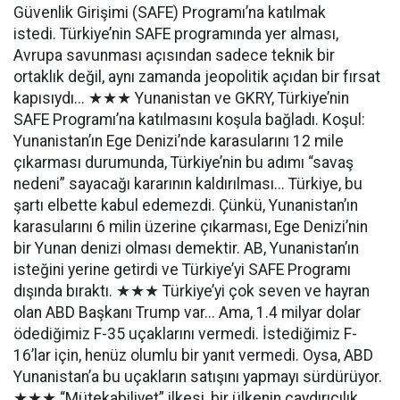
Güvenlik Girişimi (SAFE) Programı’na katılmak
istedi. Türkiye’nin SAFE programında yer alması,
Avrupa savunması açısından sadece teknik bir
ortaklık değil, aynı zamanda jeopolitik açıdan bir fırsat
kapısıydı... ★★★ Yunanistan ve GKRY, Türkiye’nin
SAFE Programı’na katılmasını koşula bağladı. Koşul:
Yunanistan’ın Ege Denizi’nde karasularını 12 mile
çıkarması durumunda, Türkiye’nin bu adımı “savaş
nedeni” sayacağı kararının kaldırılması... Türkiye, bu
şartı elbette kabul edemezdi. Çünkü, Yunanistan’ın
karasularını 6 milin üzerine çıkarması, Ege Denizi’nin
bir Yunan denizi olması demektir. AB, Yunanistan’ın
isteğini yerine getirdi ve Türkiye’yi SAFE Programı
dışında bıraktı. ★★★ Türkiye’yi çok seven ve hayran
olan ABD Başkanı Trump var... Ama, 1.4 milyar dolar
ödediğimiz F-35 uçaklarını vermedi. İstediğimiz F-
16’lar için, henüz olumlu bir yanıt vermedi. Oysa, ABD
Yunanistan’a bu uçakların satışını yapmayı sürdürüyor.
★★★ “Mütekabiliyet” ilkesi, bir ülkenin caydırıcılık