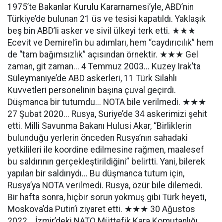
1975’te Bakanlar Kurulu Kararnamesi’yle, ABD’nin
Türkiye’de bulunan 21 üs ve tesisi kapatıldı. Yaklaşık
beş bin ABD’li asker ve sivil ülkeyi terk etti. ★★★
Ecevit ve Demirel’in bu adımları, hem “caydırıcılık” hem
de “tam bağımsızlık” açısından örnektir. ★★★ Gel
zaman, git zaman... 4 Temmuz 2003... Kuzey Irak’ta
Süleymaniye’de ABD askerleri, 11 Türk Silahlı
Kuvvetleri personelinin başına çuval geçirdi.
Düşmanca bir tutumdu... NOTA bile verilmedi. ★★★
27 Şubat 2020... Rusya, Suriye’de 34 askerimizi şehit
etti. Milli Savunma Bakanı Hulusi Akar, “Birliklerin
bulunduğu yerlerin önceden Rusya’nın sahadaki
yetkilileri ile koordine edilmesine rağmen, maalesef
bu saldırının gerçekleştirildiğini” belirtti. Yani, bilerek
yapılan bir saldırıydı... Bu düşmanca tutum için,
Rusya’ya NOTA verilmedi. Rusya, özür bile dilemedi.
Bir hafta sonra, hiçbir sorun yokmuş gibi Türk heyeti,
Moskova’da Putin’i ziyaret etti. ★★★ 30 Ağustos
2022... İzmir’deki NATO Müttefik Kara Komutanlığı,