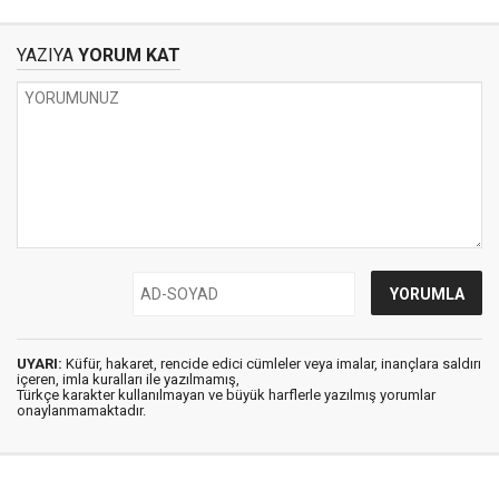
saat önce gelen bir
''sızanlar!''
tahliye kararı haberi
YAZIYA
YORUM KAT
UYARI:
Küfür, hakaret, rencide edici cümleler veya imalar, inançlara saldırı
içeren, imla kuralları ile yazılmamış,
Türkçe karakter kullanılmayan ve büyük harflerle yazılmış yorumlar
onaylanmamaktadır.