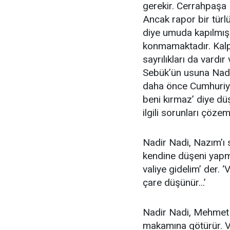
gerekir. Cerrahpaşa 
Ancak rapor bir tür
diye umuda kapılmış
konmamaktadır. Kalp 
sayrılıkları da vardı
Sebük’ün usuna Nadir
daha önce Cumhuriyet
beni kırmaz’ diye düş
ilgili sorunları çöze
Nadir Nadi, Nazım’ı se
kendine düşeni yapma
valiye gidelim’ der. ‘
çare düşünür...’
Nadir Nadi, Mehmet A
makamına götürür. Va