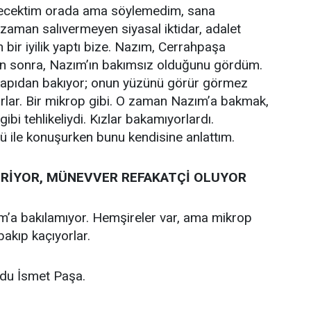
yecektim orada ama söylemedim, sana
 zaman salıvermeyen siyasal iktidar, adalet
 bir iyilik yaptı bize. Nazım, Cerrahpaşa
an sonra, Nazım’ın bakımsız olduğunu gördüm.
 kapıdan bakıyor; onun yüzünü görür görmez
orlar. Bir mikrop gibi. O zaman Nazım’a bakmak,
bi tehlikeliydi. Kızlar bakamıyorlardı.
 ile konuşurken bunu kendisine anlattım.
İRİYOR, MÜNEVVER REFAKATÇİ OLUYOR
’a bakılamıyor. Hemşireler var, ama mikrop
bakıp kaçıyorlar.
rdu İsmet Paşa.