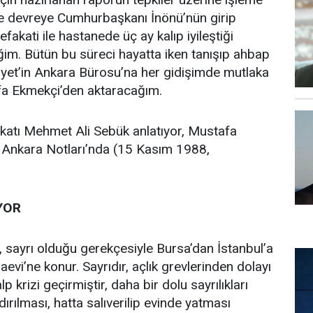
 devreye Cumhurbaşkanı İnönü’nün girip
akati ile hastanede üç ay kalıp iyileştiği
im. Bütün bu süreci hayatta iken tanışıp ahbap
et’in Ankara Bürosu’na her gidişimde mutlaka
afa Ekmekçi’den aktaracağım.
katı Mehmet Ali Sebük anlatıyor, Mustafa
 Ankara Notları’nda (15 Kasım 1988,
YOR
, sayrı olduğu gerekçesiyle Bursa’dan İstanbul’a
zaevi’ne konur. Sayrıdır, açlık grevlerinden dolayı
 krizi geçirmiştir, daha bir dolu sayrılıkları
dırılması, hatta salıverilip evinde yatması