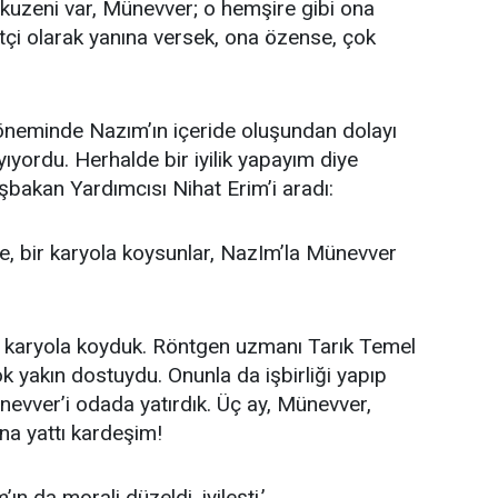
kuzeni var, Münevver; o hemşire gibi ona
atçi olarak yanına versek, ona özense, çok
öneminde Nazım’ın içeride oluşundan dolayı
yıyordu. Herhalde bir iyilik yapayım diye
akan Yardımcısı Nihat Erim’i aradı:
, bir karyola koysunlar, NazIm’la Münevver
r karyola koyduk. Röntgen uzmanı Tarık Temel
k yakın dostuydu. Onunla da işbirliği yapıp
nevver’i odada yatırdık. Üç ay, Münevver,
na yattı kardeşim!
ın da morali düzeldi, iyileşti.’