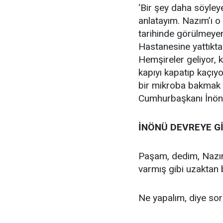
‘Bir şey daha söyle
anlatayım. Nazım’ı o
tarihinde görülmeyen
Hastanesine yattıkt
Hemşireler geliyor,
kapıyı kapatıp kaçıy
bir mikroba bakmak gi
Cumhurbaşkanı İnönü
İNÖNÜ DEVREYE G
Paşam, dedim, Nazım
varmış gibi uzaktan 
Ne yapalım, diye so