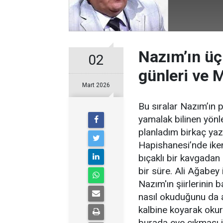
Nazım’ın üç
02
günleri ve 
Mart 2026
Bu sıralar Nazım’ın 
yamalak bilinen yönl
planladım birkaç yazı
Hapishanesi’nde ike
bıçaklı bir kavgadan
bir süre. Ali Ağabey 
Nazım'ın şiirlerinin b
nasıl okuduğunu da a
kalbine koyarak oku
burada eve çıkması i