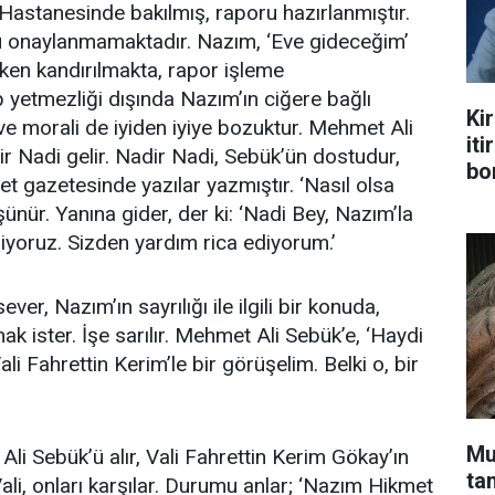
Hastanesinde bakılmış, raporu hazırlanmıştır.
lü onaylanmamaktadır. Nazım, ‘Eve gideceğim’
ken kandırılmakta, rapor işleme
yetmezliği dışında Nazım’ın ciğere bağlı
Kir
r ve morali de iyiden iyiye bozuktur. Mehmet Ali
iti
 Nadi gelir. Nadir Nadi, Sebük’ün dostudur,
bo
 gazetesinde yazılar yazmıştır. ‘Nasıl olsa
ünür. Yanına gider, der ki: ‘Nadi Bey, Nazım’la
miyoruz. Sizden yardım rica ediyorum.’
ver, Nazım’ın sayrılığı ile ilgili bir konuda,
k ister. İşe sarılır. Mehmet Ali Sebük’e, ‘Haydi
Vali Fahrettin Kerim’le bir görüşelim. Belki o, bir
Mu
li Sebük’ü alır, Vali Fahrettin Kerim Gökay’ın
ta
li, onları karşılar. Durumu anlar; ‘Nazım Hikmet