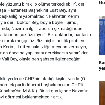
Gö
öyle yüzüstü bırakılıp ölüme terkedilebilir’, der
aşa Hastanesi Başhekimi Esat Bey, aynı
aşkanlığını yapmaktadır. Fahrettin Kerim
le der: ‘Doktor Bey, böyle böyle... Şimdi,
ımda, Nazım’la ilgili raporun çıkmadığından
 bundan çok üzülüyor.’ ‘Biz doktorlar, hastanın
olarak meşgulüz. Bizi hiçbir politik problem
tim Kerim, ‘Lütfen haksızlığa meydan vermeyin,
r an önce ne yapılması gerekiyorsa yapın’ der.
 Vali Bey, olayla ben şahsen ilgileneceğim’
Ka
ye
ilit yerlerde CHP’nin atadığı kişiler vardır (O
son tek parti dönemi başbakanı olan CHP’li
ünaltay’dır. M.A.K.). Bir iki gün içinde Nazım’ın
avi görmesi beklenmektedir artık.