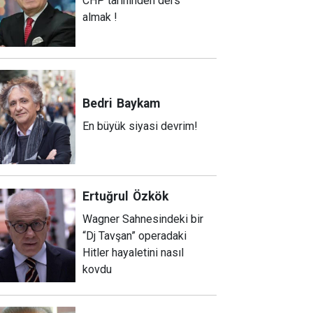
CHP tarihinden ders
almak !
Bedri
Baykam
En büyük siyasi devrim!
Ertuğrul
Özkök
Wagner Sahnesindeki bir
“Dj Tavşan” operadaki
Hitler hayaletini nasıl
kovdu