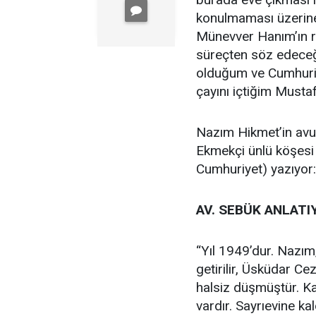
konulmaması üzerine
Münevver Hanım’ın ref
süreçten söz edeceğ
olduğum ve Cumhuriy
çayını içtiğim Must
Nazım Hikmet’in avu
Ekmekçi ünlü köşesi
Cumhuriyet) yazıyor:
AV. SEBÜK ANLATI
“Yıl 1949’dur. Nazım
getirilir, Üsküdar Ce
halsiz düşmüştür. Kalp
vardır. Sayrıevine kal