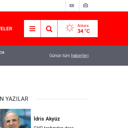
Ankara
YELER
34 °C
Muhalif belediye başkanları gizli tanık ifadeler
11:01
Günün tüm
haberleri
için ‘izin’ çıkmadı!
N YAZILAR
İdris
Akyüz