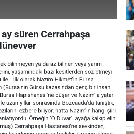
 ay süren Cerrahpaşa
Münevver
pek bilinmeyen ya da az bilinen veya yarım
erini, yaşamındaki bazı kesitlerden söz etmeyi
 ile... İlk olarak Nazım Hikmet’in Bursa
n (Bursa'nın Gürsu kazasından genç bir insan
 Bursa Hapishanesi'ne düşer ve Nazım'la yatar
ile uzun yıllar sonrasında Bozcaada'da tanıştık,
azılarını ezbere biliyor, hatta Nazım'ın hangi şiiri
nlatıyordu. Örneğin 'O Duvar'ı ayağa kalkıp elini
rmuş) Cerrahpaşa Hastanesi’ne sevkinden,
çin hazırlanan raporun tepkiler üzerine işleme