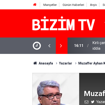
Manşetler
Günün Haberleri
Arşiv
S
 ROK itirafçı mı oldu? Fatih Altaylı'dan bomba
15:13
Özgür Öz
Anasayfa
Yazarlar
Muzaffer Ayhan 
Muzaf
Yazar