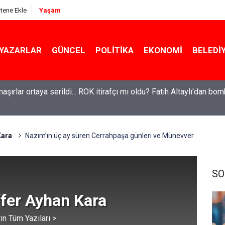
itene Ekle
Yaşam
YAZARLAR
GÜNCEL
POLITIKA
EKONOMI
BELEDI
el'den Le Monde'a çarpıcı yazı: 'Bu sürecin kırılma noktası...'
Kara
Nazım’ın üç ay süren Cerrahpaşa günleri ve Münevver
SO
fer Ayhan Kara
ın Tüm Yazıları >