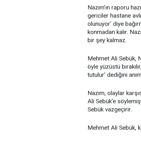
Nazım’ın raporu hazır
gericiler hastane av
olunuyor’ diye bağır
konmadan kalır. Nazı
bir şey kalmaz.
Mehmet Ali Sebük, Na
öyle yüzüstü bırakılı
tutulur’ dediğini anım
Nazım, olaylar karş
Ali Sebük’e söylemiş
Sebük vazgeçirir.
Mehmet Ali Sebük, k