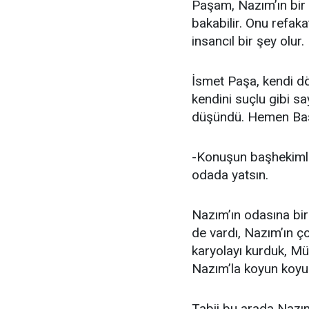
Paşam, Nazım’ın bir 
bakabilir. Onu refak
insancıl bir şey olur.
İsmet Paşa, kendi d
kendini suçlu gibi sa
düşündü. Hemen Başb
-Konuşun başhekimle
odada yatsın.
Nazım’ın odasına bi
de vardı, Nazım’ın ço
karyolayı kurduk, Mü
Nazım’la koyun koyu
Tabii bu arada Nazım’