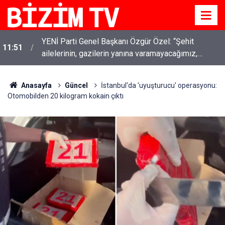
YENİ Parti Genel Başkanı Özgür Özel: “Şehit
11:51
ailelerinin, gazilerin yanına varamayacağımız,
gözüne bakamayacağımız işlerin içinde olmayız”
Anasayfa
Güncel
İstanbul'da 'uyuşturucu' operasyonu:
Otomobilden 20 kilogram kokain çıktı