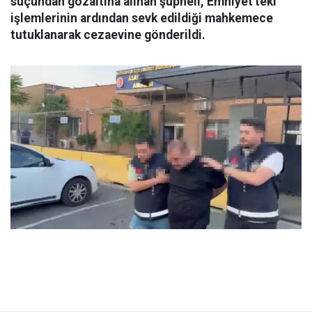
suçundan gözaltına alınan şüpheli, Emniyet'teki
işlemlerinin ardından sevk edildiği mahkemece
tutuklanarak cezaevine gönderildi.