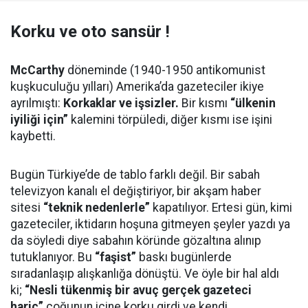
Korku ve oto sansür !
McCarthy
döneminde (1940-1950 antikomunist
kuşkuculuğu yılları) Amerika’da gazeteciler ikiye
ayrılmıştı:
Korkaklar ve işsizler.
Bir kısmı
“ülkenin
iyiliği için”
kalemini törpüledi, diğer kısmı ise işini
kaybetti.
Bugün Türkiye’de de tablo farklı değil. Bir sabah
televizyon kanalı el değiştiriyor, bir akşam haber
sitesi
“teknik nedenlerle”
kapatılıyor. Ertesi gün, kimi
gazeteciler, iktidarın hoşuna gitmeyen şeyler yazdı ya
da söyledi diye sabahın köründe gözaltına alınıp
tutuklanıyor. Bu
“faşist”
baskı bugünlerde
sıradanlaşıp alışkanlığa dönüştü. Ve öyle bir hal aldı
ki;
“Nesli tükenmiş bir avuç gerçek gazeteci
hariç”
çoğunun içine korku girdi ve kendi