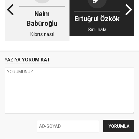
Naim
Ertuğrul Özkök
Babüroğlu
Sırrı hala
Kıbrıs nasıl
çözülemeyen o
kaybedildi?
meşhur kitap bugün
yazılsaydı ilk
cümlesi ne olurdu?
YAZIYA
YORUM KAT