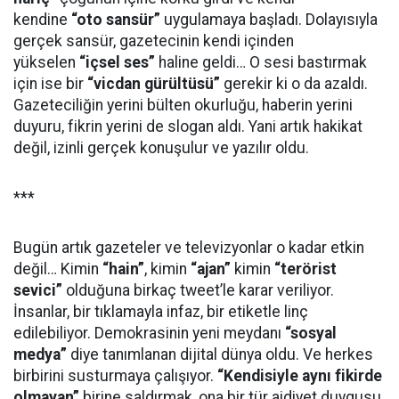
kendine
“oto sansür”
uygulamaya başladı. Dolayısıyla
gerçek sansür, gazetecinin kendi içinden
yükselen
“içsel ses”
haline geldi… O sesi bastırmak
için ise bir
“vicdan gürültüsü”
gerekir ki o da azaldı.
Gazeteciliğin yerini bülten okurluğu, haberin yerini
duyuru, fikrin yerini de slogan aldı. Yani artık hakikat
değil, izinli gerçek konuşulur ve yazılır oldu.
***
Bugün artık gazeteler ve televizyonlar o kadar etkin
değil… Kimin
“hain”
, kimin
“ajan”
kimin
“terörist
sevici”
olduğuna birkaç tweet’le karar veriliyor.
İnsanlar, bir tıklamayla infaz, bir etiketle linç
edilebiliyor. Demokrasinin yeni meydanı
“sosyal
medya”
diye tanımlanan dijital dünya oldu. Ve herkes
birbirini susturmaya çalışıyor.
“Kendisiyle aynı fikirde
olmayan”
birine saldırmak, ona bir tür aidiyet duygusu