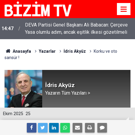
YENİ Parti Genel Başkanı Özgür Özel: “Şehit
11:51
ailelerinin, gazilerin yanına varamayacağımız,
gözüne bakamayacağımız işlerin içinde olmayız”
Anasayfa
Yazarlar
İdris Akyüz
Korku ve oto
sansür !
İdris Akyüz
Yazarın Tüm Yazıları >
Ekim 2025
25