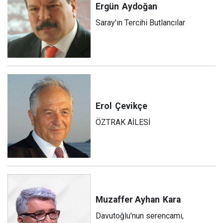
Ergün
Aydoğan
Saray'ın Tercihi Butlancılar
Erol
Çevikçe
ÖZTRAK AİLESİ
Muzaffer Ayhan
Kara
Davutoğlu'nun serencamı,