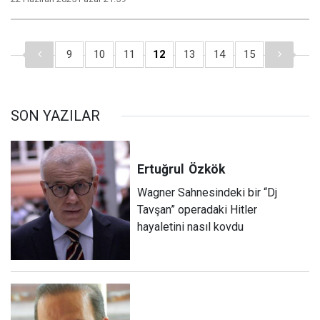
9
10
11
12
13
14
15
SON YAZILAR
Ertuğrul
Özkök
Wagner Sahnesindeki bir “Dj
Tavşan” operadaki Hitler
hayaletini nasıl kovdu