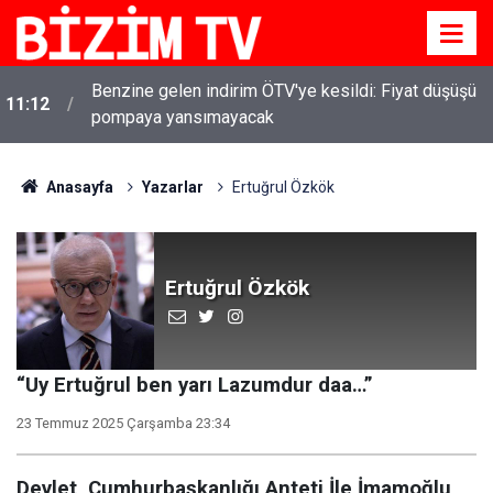
Ticaret Bakanlığı'ndan tapu ve gayrimenkul kararı:
11:10
Bu kritik adımı atlayan satış yapamayacak
Anasayfa
Yazarlar
Ertuğrul Özkök
Ertuğrul Özkök
“Uy Ertuğrul ben yarı Lazumdur daa…”
23 Temmuz 2025 Çarşamba 23:34
Devlet, Cumhurbaşkanlığı Anteti İle İmamoğlu