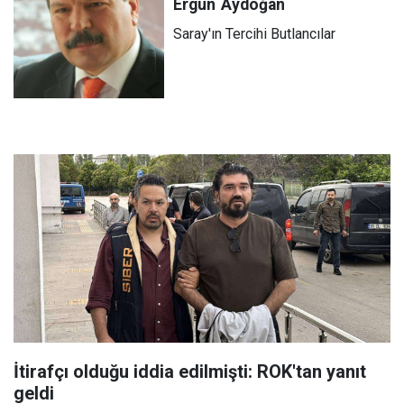
Ergün
Aydoğan
Saray'ın Tercihi Butlancılar
İtirafçı olduğu iddia edilmişti: ROK'tan yanıt
geldi