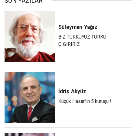
SON YAZILAR
Süleyman
Yağız
BİZ TÜRKÜYÜZ TÜRKÜ
ÇIĞIRIRIZ
İdris
Akyüz
Küçük Hasan’ın 5 kuruşu !