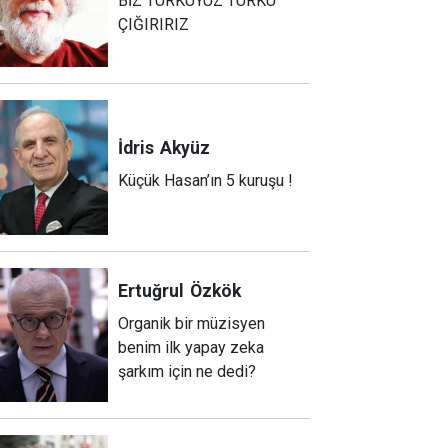
BİZ TÜRKÜYÜZ TÜRKÜ
ÇIĞIRIRIZ
İdris
Akyüz
Küçük Hasan’ın 5 kuruşu !
Ertuğrul
Özkök
Organik bir müzisyen
benim ilk yapay zeka
şarkım için ne dedi?