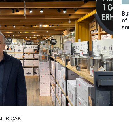
Bu
ofi
so
AL BIÇAK