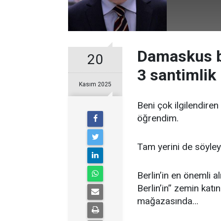
Damaskus b
20
3 santimlik
Kasım 2025
Beni çok ilgilendire
öğrendim.
Tam yerini de söyle
Berlin’in en önemli a
Berlin’in” zemin katı
mağazasında…