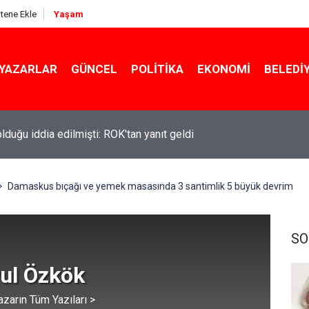
itene Ekle
Yaşam
YAZARLAR
GÜNCEL
POLITIKA
EKONOMI
BELEDI
ekin açıkladı: YKS değişecek mi?
Damaskus bıçağı ve yemek masasında 3 santimlik 5 büyük devrim
SO
rul Özkök
azarın Tüm Yazıları >