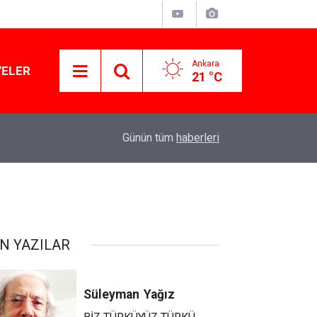
Ankara
YELER
21 °C
11:03
Lüks yok, şatafat yok: YENİ Parti kapılarını açtı
Günün tüm
haberleri
N YAZILAR
Süleyman
Yağız