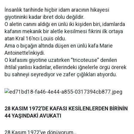
İnsanlık tarihinde hiçbir idam aracının hikayesi
giyotininki kadar ibret dolu değildir.
O aletin canını aldığı en ünlü iki kişiden biri, idamlarda
kafanın mekanik bir aletle kesilmesi fikrini ilk ortaya
atan Kral 16’ncı Louis oldu.
Ama o bıçağın altında düşen en ünlü kafa Marie
Antoinette’inkiydi.
O kafasını giyotine uzatırken “tricoteuse” denilen
ihtilal yanlısı kadınlar, ellerindeki iğnelerle örgü örerek
bu sahneyi seyrediyor ve zafer çığlıkları atıyordu.
28 KASIM 1972’DE KAFASI KESİLENLERDEN BİRİNİN
44 YAŞINDAKİ AVUKATI
28 Kasım 1972’ye dönüyorum…