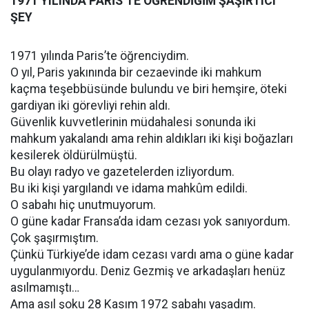
1971 YILINDA PARİS’TE ÖĞRENDİĞİM ŞAŞIRTICI
ŞEY
1971 yılında Paris’te öğrenciydim.
O yıl, Paris yakınında bir cezaevinde iki mahkum
kaçma teşebbüsünde bulundu ve biri hemşire, öteki
gardiyan iki görevliyi rehin aldı.
Güvenlik kuvvetlerinin müdahalesi sonunda iki
mahkum yakalandı ama rehin aldıkları iki kişi boğazları
kesilerek öldürülmüştü.
Bu olayı radyo ve gazetelerden izliyordum.
Bu iki kişi yargılandı ve idama mahkûm edildi.
O sabahı hiç unutmuyorum.
O güne kadar Fransa’da idam cezası yok sanıyordum.
Çok şaşırmıştım.
Çünkü Türkiye’de idam cezası vardı ama o güne kadar
uygulanmıyordu. Deniz Gezmiş ve arkadaşları henüz
asılmamıştı…
Ama asıl şoku 28 Kasım 1972 sabahı yaşadım.