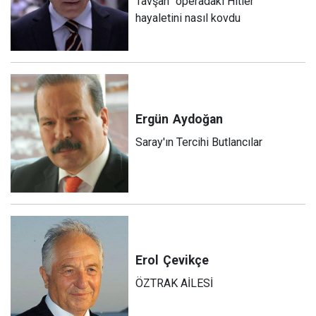
Tavşan” operadaki Hitler
hayaletini nasıl kovdu
Ergün
Aydoğan
Saray'ın Tercihi Butlancılar
Erol
Çevikçe
ÖZTRAK AİLESİ