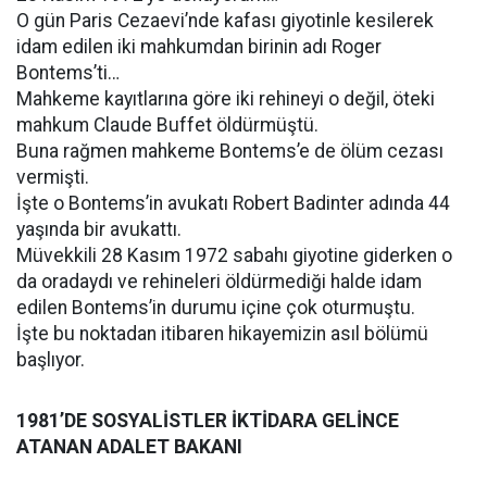
O gün Paris Cezaevi’nde kafası giyotinle kesilerek
idam edilen iki mahkumdan birinin adı Roger
Bontems’ti…
Mahkeme kayıtlarına göre iki rehineyi o değil, öteki
mahkum Claude Buffet öldürmüştü.
Buna rağmen mahkeme Bontems’e de ölüm cezası
vermişti.
İşte o Bontems’in avukatı Robert Badinter adında 44
yaşında bir avukattı.
Müvekkili 28 Kasım 1972 sabahı giyotine giderken o
da oradaydı ve rehineleri öldürmediği halde idam
edilen Bontems’in durumu içine çok oturmuştu.
İşte bu noktadan itibaren hikayemizin asıl bölümü
başlıyor.
1981’DE SOSYALİSTLER İKTİDARA GELİNCE
ATANAN ADALET BAKANI