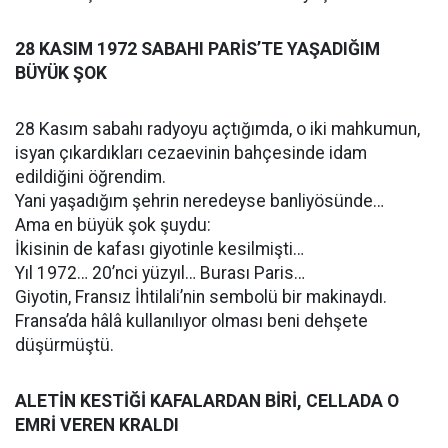
28 KASIM 1972 SABAHI PARİS’TE YAŞADIĞIM
BÜYÜK ŞOK
28 Kasım sabahı radyoyu açtığımda, o iki mahkumun,
isyan çıkardıkları cezaevinin bahçesinde idam
edildiğini öğrendim.
Yani yaşadığım şehrin neredeyse banliyösünde…
Ama en büyük şok şuydu:
İkisinin de kafası giyotinle kesilmişti…
Yıl 1972… 20’nci yüzyıl… Burası Paris…
Giyotin, Fransız İhtilali’nin sembolü bir makinaydı.
Fransa’da hâlâ kullanılıyor olması beni dehşete
düşürmüştü.
ALETİN KESTİĞİ KAFALARDAN BİRİ, CELLADA O
EMRİ VEREN KRALDI