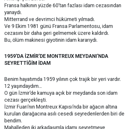
Fransa halkının yüzde 60’tan fazlası idam cezasından
yanaydı.
Mitterrand ve devrimci hükümeti yılmadı.
Ve 9 Ekim 1981 günü Fransa Parlamentosu, idam
cezasını bir daha geri gelmemek üzere kaldırdı.
Bu, ölüm makinesi giyotinin idam kararıydı.
1959’DA İZMİR’DE MONTREUX MEYDANI’NDA
SEYRETTİĞİM İDAM
Benim hayatımda 1959 yılının çok trajik bir yeri vardır.
12 yaşındaydım…
O gün İzmir’de kamuya açık bir meydanda son idam
cezası gerçekleşti.
İzmir Fuarı’nın Montreux Kapısı’nda bir ağacın altına
kurulan darağacına asılı cesedi seyredenlerden biri de
bendim.
Mahalleden iki arkadaşımla idamı seyretmeye