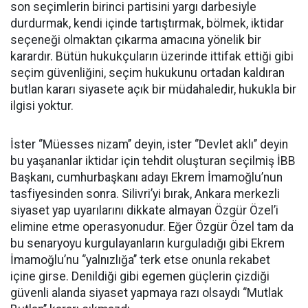
son seçimlerin birinci partisini yargı darbesiyle
durdurmak, kendi içinde tartıştırmak, bölmek, iktidar
seçeneği olmaktan çıkarma amacına yönelik bir
karardır. Bütün hukukçuların üzerinde ittifak ettiği gibi
seçim güvenliğini, seçim hukukunu ortadan kaldıran
butlan kararı siyasete açık bir müdahaledir, hukukla bir
ilgisi yoktur.
İster ‘’Müesses nizam’’ deyin, ister ‘’Devlet aklı’’ deyin
bu yaşananlar iktidar için tehdit oluşturan seçilmiş İBB
Başkanı, cumhurbaşkanı adayı Ekrem İmamoğlu’nun
tasfiyesinden sonra. Silivri’yi bırak, Ankara merkezli
siyaset yap uyarılarını dikkate almayan Özgür Özel’i
elimine etme operasyonudur. Eğer Özgür Özel tam da
bu senaryoyu kurgulayanların kurguladığı gibi Ekrem
İmamoğlu’nu ‘’yalnızlığa’’ terk etse onunla rekabet
içine girse. Denildiği gibi egemen güçlerin çizdiği
güvenli alanda siyaset yapmaya razı olsaydı ‘’Mutlak