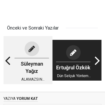
Önceki ve Sonraki Yazılar
Süleyman
Ertuğrul Özkök
Yağız
Dün Selçuk Yöntem’i
ALAMAZSIN
aradım ve “bir kere
ALAMAZSIN
daha ihanete
uğradın” dedim
YAZIYA
YORUM KAT