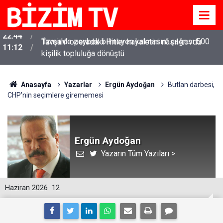
“İzmir'de zeybek bilmeyen kalmasın” çağrısı 500
11:12
kişilik topluluğa dönüştü
Anasayfa
Yazarlar
Ergün Aydoğan
Butlan darbesi,
CHP'nin seçimlere girememesi
Ergün Aydoğan
Yazarın Tüm Yazıları >
Haziran 2026
12