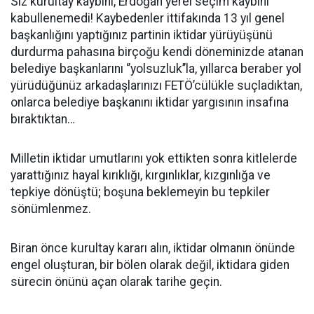
Siz kurultay kaybını, Erdoğan yerel seçim kaybını
kabullenemedi! Kaybedenler ittifakında 13 yıl genel
başkanlığını yaptığınız partinin iktidar yürüyüşünü
durdurma pahasına birçoğu kendi döneminizde atanan
belediye başkanlarını ‘’yolsuzluk’’la, yıllarca beraber yol
yürüdüğünüz arkadaşlarınızı FETÖ’cülükle suçladıktan,
onlarca belediye başkanını iktidar yargısının insafına
bıraktıktan…
Milletin iktidar umutlarını yok ettikten sonra kitlelerde
yarattığınız hayal kırıklığı, kırgınlıklar, kızgınlığa ve
tepkiye dönüştü; boşuna beklemeyin bu tepkiler
sönümlenmez.
Biran önce kurultay kararı alın, iktidar olmanın önünde
engel oluşturan, bir bölen olarak değil, iktidara giden
sürecin önünü açan olarak tarihe geçin.