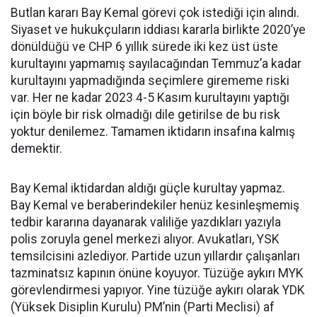
Butlan kararı Bay Kemal görevi çok istediği için alındı.
Siyaset ve hukukçuların iddiası kararla birlikte 2020’ye
dönüldüğü ve CHP 6 yıllık sürede iki kez üst üste
kurultayını yapmamış sayılacağından Temmuz’a kadar
kurultayını yapmadığında seçimlere girememe riski
var. Her ne kadar 2023 4-5 Kasım kurultayını yaptığı
için böyle bir risk olmadığı dile getirilse de bu risk
yoktur denilemez. Tamamen iktidarın insafına kalmış
demektir.
Bay Kemal iktidardan aldığı güçle kurultay yapmaz.
Bay Kemal ve beraberindekiler henüz kesinleşmemiş
tedbir kararına dayanarak valiliğe yazdıkları yazıyla
polis zoruyla genel merkezi alıyor. Avukatları, YSK
temsilcisini azlediyor. Partide uzun yıllardır çalışanları
tazminatsız kapının önüne koyuyor. Tüzüğe aykırı MYK
görevlendirmesi yapıyor. Yine tüzüğe aykırı olarak YDK
(Yüksek Disiplin Kurulu) PM’nin (Parti Meclisi) af