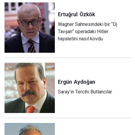
Ertuğrul
Özkök
Wagner Sahnesindeki bir “Dj
Tavşan” operadaki Hitler
hayaletini nasıl kovdu
Ergün
Aydoğan
Saray'ın Tercihi Butlancılar