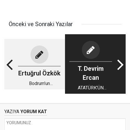
Önceki ve Sonraki Yazılar
T. Devrim
Ertuğrul Özkök
Ercan
Bodrum’un
ATATÜRK’ÜN
Cennetkoyu Drake’in
PARTİSİNİ FETÖ
yeni albümündeki ilk
ÇİFTLİĞİNE ÇEVİREN
şarkıya nasıl girdi
KILIÇDAROĞLU
YAZIYA
YORUM KAT
ÖZÜR DİLEDİ..!