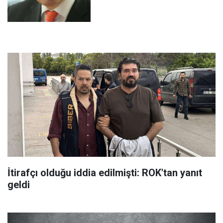
İtirafçı olduğu iddia edilmişti: ROK'tan yanıt
geldi