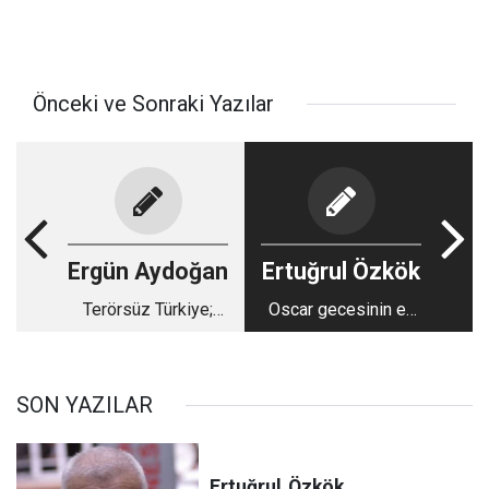
Önceki ve Sonraki Yazılar
Ergün Aydoğan
Ertuğrul Özkök
Terörsüz Türkiye;
Oscar gecesinin en
Barışa kim karşı
güzel dedikodusu
çıkabilir?
SON YAZILAR
Ertuğrul
Özkök