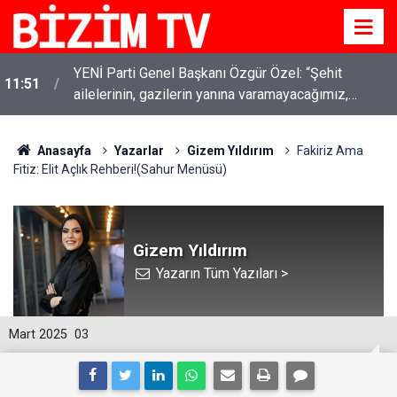
YENİ Parti Genel Başkanı Özgür Özel: “Şehit
11:51
ailelerinin, gazilerin yanına varamayacağımız,
Murat Ağırel'den çarpıcı kulis bilgisi: AKP'nin
gözüne bakamayacağımız işlerin içinde olmayız”
11:41
yönettiği 3 belediyeye operasyon geliyor!
Anasayfa
Yazarlar
Gizem Yıldırım
Fakiriz Ama
Fitiz: Elit Açlık Rehberi!(Sahur Menüsü)
Gizem Yıldırım
Yazarın Tüm Yazıları >
Mart 2025
03