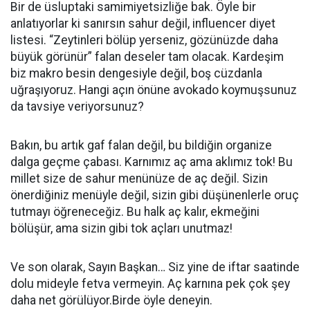
Bir de üsluptaki samimiyetsizliğe bak. Öyle bir
anlatıyorlar ki sanırsın sahur değil, influencer diyet
listesi. “Zeytinleri bölüp yerseniz, gözünüzde daha
büyük görünür” falan deseler tam olacak. Kardeşim
biz makro besin dengesiyle değil, boş cüzdanla
uğraşıyoruz. Hangi açın önüne avokado koymuşsunuz
da tavsiye veriyorsunuz?
Bakın, bu artık gaf falan değil, bu bildiğin organize
dalga geçme çabası. Karnımız aç ama aklımız tok! Bu
millet size de sahur menünüze de aç değil. Sizin
önerdiğiniz menüyle değil, sizin gibi düşünenlerle oruç
tutmayı öğreneceğiz. Bu halk aç kalır, ekmeğini
bölüşür, ama sizin gibi tok açları unutmaz!
Ve son olarak, Sayın Başkan… Siz yine de iftar saatinde
dolu mideyle fetva vermeyin. Aç karnına pek çok şey
daha net görülüyor.Birde öyle deneyin.