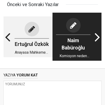
Önceki ve Sonraki Yazılar
Naim
Ertuğrul Özkök
Babüroğlu
Anayasa Mahkemesi
Komisyon neden
AKP’yi Kapatmayı
toplanıyor?
Reddettiğinde
Erdoğan Neler
Demişti?
YAZIYA
YORUM KAT