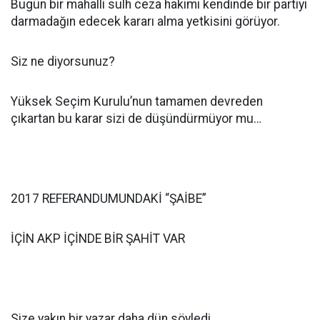
Bugün bir mahalli sulh ceza hakimi kendinde bir partiyi
darmadağın edecek kararı alma yetkisini görüyor.
Siz ne diyorsunuz?
Yüksek Seçim Kurulu’nun tamamen devreden
çıkartan bu karar sizi de düşündürmüyor mu…
2017 REFERANDUMUNDAKİ “ŞAİBE”
İÇİN AKP İÇİNDE BİR ŞAHİT VAR
Size yakın bir yazar daha dün söyledi.