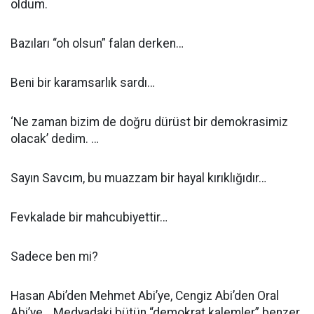
oldum.
Bazıları “oh olsun” falan derken…
Beni bir karamsarlık sardı…
‘Ne zaman bizim de doğru dürüst bir demokrasimiz
olacak’ dedim. …
Sayın Savcım, bu muazzam bir hayal kırıklığıdır…
Fevkalade bir mahcubiyettir…
Sadece ben mi?
Hasan Abi’den Mehmet Abi’ye, Cengiz Abi’den Oral
Abi’ye… Medyadaki bütün “demokrat kalemler” benzer