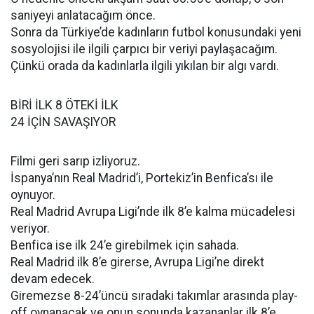
saniyeyi anlatacağım önce.
Sonra da Türkiye’de kadınların futbol konusundaki yeni
sosyolojisi ile ilgili çarpıcı bir veriyi paylaşacağım.
Çünkü orada da kadınlarla ilgili yıkılan bir algı vardı.
BİRİ İLK 8 ÖTEKİ İLK
24 İÇİN SAVAŞIYOR
Filmi geri sarıp izliyoruz.
İspanya’nın Real Madrid’i, Portekiz’in Benfica’sı ile
oynuyor.
Real Madrid Avrupa Ligi’nde ilk 8’e kalma mücadelesi
veriyor.
Benfica ise ilk 24’e girebilmek için sahada.
Real Madrid ilk 8’e girerse, Avrupa Ligi’ne direkt
devam edecek.
Giremezse 8-24’üncü sıradaki takımlar arasında play-
off oynanacak ve onun sonunda kazananlar ilk 8’e