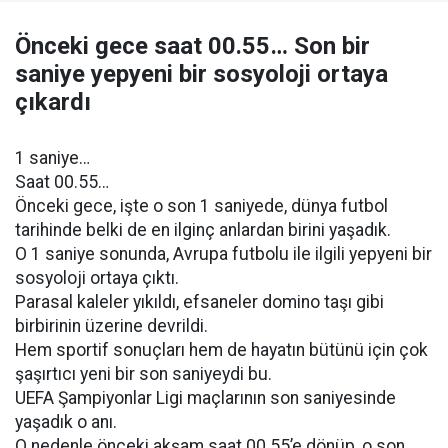
Önceki gece saat 00.55… Son bir
saniye yepyeni bir sosyoloji ortaya
çıkardı
1 saniye…
Saat 00.55…
Önceki gece, işte o son 1 saniyede, dünya futbol
tarihinde belki de en ilginç anlardan birini yaşadık.
O 1 saniye sonunda, Avrupa futbolu ile ilgili yepyeni bir
sosyoloji ortaya çıktı.
Parasal kaleler yıkıldı, efsaneler domino taşı gibi
birbirinin üzerine devrildi.
Hem sportif sonuçları hem de hayatın bütünü için çok
şaşırtıcı yeni bir son saniyeydi bu.
UEFA Şampiyonlar Ligi maçlarının son saniyesinde
yaşadık o anı.
O nedenle önceki akşam saat 00.55’e dönüp, o son