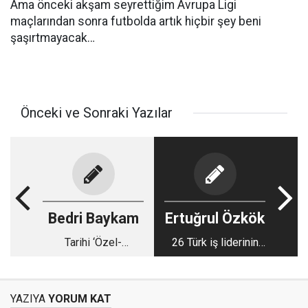
Ama önceki akşam seyrettiğim Avrupa Ligi
maçlarından sonra futbolda artık hiçbir şey beni
şaşırtmayacak…
Önceki ve Sonraki Yazılar
Bedri Baykam
Ertuğrul Özkök
Tarihi ‘Özel-
26 Türk iş liderinin
İmamoğlu’ tandemi
bugün Financial
Times’da yayınlanan
açık mektupta
YAZIYA
YORUM KAT