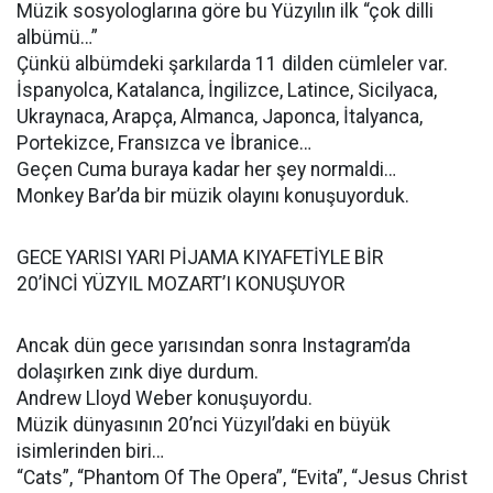
Müzik sosyologlarına göre bu Yüzyılın ilk “çok dilli
albümü…”
Çünkü albümdeki şarkılarda 11 dilden cümleler var.
İspanyolca, Katalanca, İngilizce, Latince, Sicilyaca,
Ukraynaca, Arapça, Almanca, Japonca, İtalyanca,
Portekizce, Fransızca ve İbranice…
Geçen Cuma buraya kadar her şey normaldi…
Monkey Bar’da bir müzik olayını konuşuyorduk.
GECE YARISI YARI PİJAMA KIYAFETİYLE BİR
20’İNCİ YÜZYIL MOZART’I KONUŞUYOR
Ancak dün gece yarısından sonra Instagram’da
dolaşırken zınk diye durdum.
Andrew Lloyd Weber konuşuyordu.
Müzik dünyasının 20’nci Yüzyıl’daki en büyük
isimlerinden biri…
“Cats”, “Phantom Of The Opera”, “Evita”, “Jesus Christ