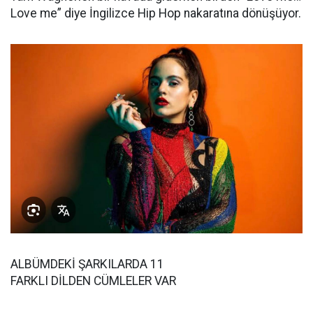
Love me” diye İngilizce Hip Hop nakaratına dönüşüyor.
ALBÜMDEKİ ŞARKILARDA 11
FARKLI DİLDEN CÜMLELER VAR