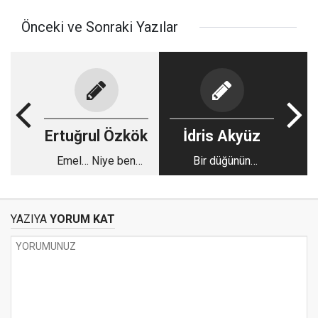
Önceki ve Sonraki Yazılar
Ertuğrul Özkök
İdris Akyüz
Emel… Niye ben
Bir düğünün
kendimi Amerika’da
anatomisi !
daha huzurlu
hissediyorum?
YAZIYA
YORUM KAT