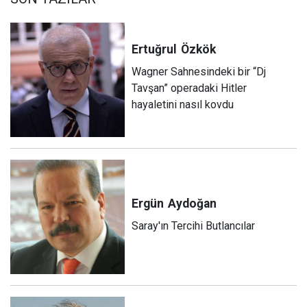
Ertuğrul
Özkök
Wagner Sahnesindeki bir “Dj
Tavşan” operadaki Hitler
hayaletini nasıl kovdu
Ergün
Aydoğan
Saray'ın Tercihi Butlancılar