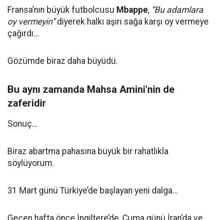
Fransa’nın büyük futbolcusu
Mbappe
,
“Bu adamlara
oy vermeyin”
diyerek halkı aşırı sağa karşı oy vermeye
çağırdı…
Gözümde biraz daha büyüdü.
Bu aynı zamanda Mahsa Amini'nin de
zaferidir
Sonuç…
Biraz abartma pahasına büyük bir rahatlıkla
söylüyorum.
31 Mart günü Türkiye’de başlayan yeni dalga…
Geçen hafta önce İngiltere’de, Cuma günü İran’da ve