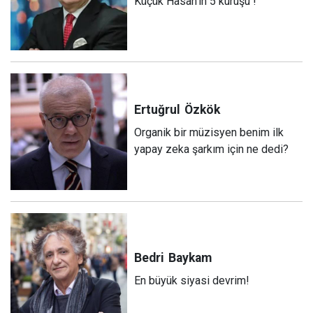
Küçük Hasan’ın 5 kuruşu !
Ertuğrul
Özkök
Organik bir müzisyen benim ilk
yapay zeka şarkım için ne dedi?
Bedri
Baykam
En büyük siyasi devrim!