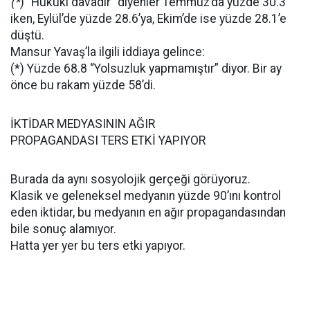
(*
) “Hukuki davadır” diyenler Temmuz’da yüzde 30.3
iken, Eylül’de yüzde 28.6’ya, Ekim’de ise yüzde 28.1’e
düştü.
Mansur Yavaş’la ilgili iddiaya gelince:
(*) Yüzde 68.8 “Yolsuzluk yapmamıştır” diyor. Bir ay
önce bu rakam yüzde 58’di.
İKTİDAR MEDYASININ AĞIR
PROPAGANDASI TERS ETKİ YAPIYOR
Burada da aynı sosyolojik gerçeği görüyoruz.
Klasik ve geleneksel medyanın yüzde 90’ını kontrol
eden iktidar, bu medyanın en ağır propagandasından
bile sonuç alamıyor.
Hatta yer yer bu ters etki yapıyor.