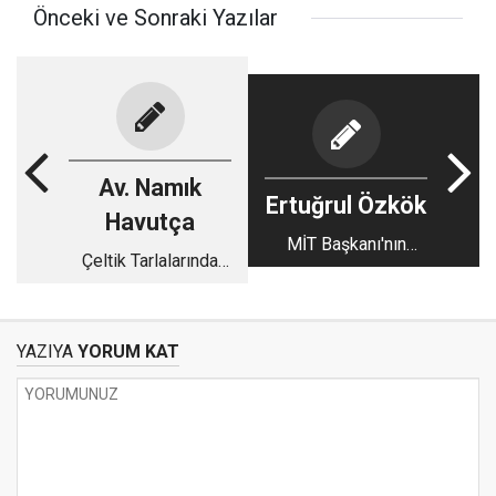
Önceki ve Sonraki Yazılar
Av. Namık
Ertuğrul Özkök
Havutça
MİT Başkanı'nın
Çeltik Tarlalarında
Kulübesinden Çıkan
Sessizlik: Bandırma
Soru: “Türkleri Hangi
ve Gönen Ovalarında
Tanrı Kurtaracak?”
Umudun İnce Sesi
YAZIYA
YORUM KAT