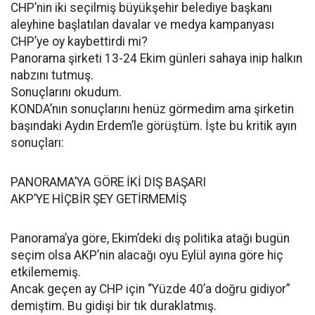
CHP’nin iki seçilmiş büyükşehir belediye başkanı
aleyhine başlatılan davalar ve medya kampanyası
CHP’ye oy kaybettirdi mi?
Panorama şirketi 13-24 Ekim günleri sahaya inip halkın
nabzını tutmuş.
Sonuçlarını okudum.
KONDA’nın sonuçlarını henüz görmedim ama şirketin
başındaki Aydın Erdem’le görüştüm. İşte bu kritik ayın
sonuçları:
PANORAMA’YA GÖRE İKİ DIŞ BAŞARI
AKP’YE HİÇBİR ŞEY GETİRMEMİŞ
Panorama’ya göre, Ekim’deki dış politika atağı bugün
seçim olsa AKP’nin alacağı oyu Eylül ayına göre hiç
etkilememiş.
Ancak geçen ay CHP için “Yüzde 40’a doğru gidiyor”
demiştim. Bu gidişi bir tık duraklatmış.