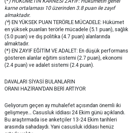
(*
) HÜKÜMETİN KARNESİ ZAYIF: Hükümetin genel
karne ortalaması 10 üzerinden 3.8 puan ile zayıf
almaktadır.
(*
) EN YÜKSEK PUAN TERÖRLE MÜCADELE: Hükümet
en yüksek puanları terörle mücadele (5.1 puan), sağlık
(5.0 puan) ve dış politika (4.7 puan) alanlarında
almaktadır.
(*) EN ZAYIF EĞİTİM VE ADALET: En düşük performans
gösteren alanlar eğitim sistemi (2.7 puan), ekonomi
(2.4 puan) ve adalet sistemi (2.4 puan).
DAVALARI SİYASİ BULANLARIN
ORANI HAZİRAN’DAN BERİ ARTIYOR
Geliyorum geçen ay muhalefet açısından önemli iki
gelişmeye… Casusluk iddiası 24 Ekim günü açıklandı.
Bu araştırmada ise anketçiler 13-24 Ekim tarihleri
arasında sahadaydı. Yani casusluk iddiası henüz