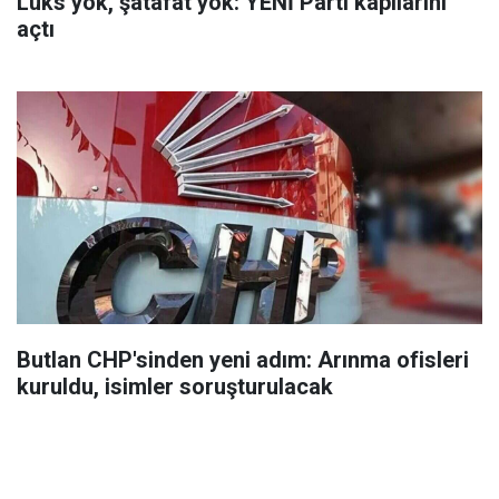
Lüks yok, şatafat yok: YENİ Parti kapılarını
açtı
Butlan CHP'sinden yeni adım: Arınma ofisleri
kuruldu, isimler soruşturulacak