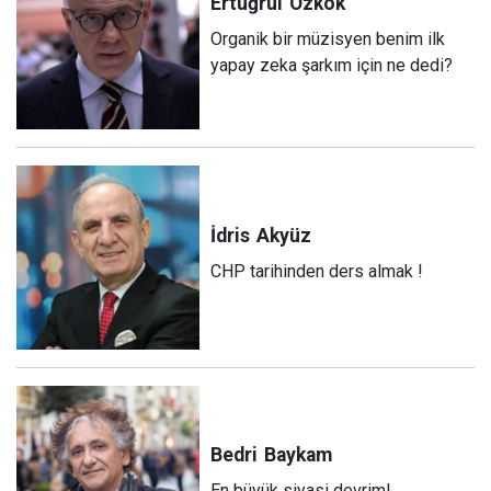
Ertuğrul
Özkök
Organik bir müzisyen benim ilk
yapay zeka şarkım için ne dedi?
İdris
Akyüz
CHP tarihinden ders almak !
Bedri
Baykam
En büyük siyasi devrim!