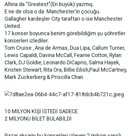
Altına da “Greatest"(En büyük) yazmış.
E ne de olsa o da Manchester’in çocuğu.
Gallagher kardeşler City taraftarı o ise Manchester
United.
17 konser boyunca benim görebildiğim şu şöhretler
konserleri izlediler.
Tom Cruise , Ana de Armas, Dua Lipa, Callum Turner,
Lewis Capaldi, Davina McCall, Fearne Cotton, Rylan
Clark, DJ Goldie, Leonardo DiCaprio, Salma Hayek,
Kristen Stewart, Rita Ora, Billie Eilish,Paul McCartney,
Mark Zuckerberg & Priscilla Chan.
10 MİLYON KİŞİ İSTEDİ SADECE
2 MİLYONU BİLET BULABİLDİ
Pazar akşamı bu konserleri izleyen 2 milyon şanslı