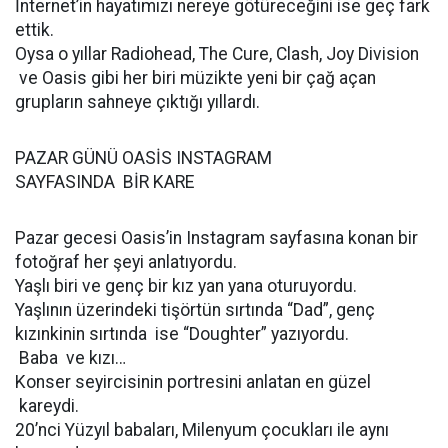
İnternet’in hayatımızı nereye götüreceğini ise geç fark
ettik.
Oysa o yıllar Radiohead, The Cure, Clash, Joy Division
ve Oasis gibi her biri müzikte yeni bir çağ açan
grupların sahneye çıktığı yıllardı.
PAZAR GÜNÜ OASİS INSTAGRAM
SAYFASINDA BİR KARE
Pazar gecesi Oasis’in Instagram sayfasına konan bir
fotoğraf her şeyi anlatıyordu.
Yaşlı biri ve genç bir kız yan yana oturuyordu.
Yaşlının üzerindeki tişörtün sırtında “Dad”, genç
kızınkinin sırtında ise “Doughter” yazıyordu.
Baba ve kızı…
Konser seyircisinin portresini anlatan en güzel
kareydi.
20’nci Yüzyıl babaları, Milenyum çocukları ile aynı