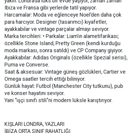
yakın. Londra’da lüks bir evde yaşıyor, zaman zaman
Ibiza ve Fransa gibi yerlerde tatil yapıyor.
Harcamalar: Moda ve eğlenceye Noel’den daha çok
para harcıyor. Designer (tasarımcı) kıyafetler,
ayakkabılar ve vintage parçalar almayı seviyor.
Marka tercihleri: • Parkalar: Liam’ın alametifarikası;
özellikle Stone Island, Pretty Green (kendi kurduğu
moda markası, sonra satıldı) ve CP Company giyiyor.
Ayakkabılar: Adidas Originals (özellikle Spezial serisi),
Puma ve Converse.
Saat & aksesuar: Vintage güneş gözlükleri, Cartier ve
Omega saatler tercih ettiği biliniyor.
Günlük hayat: Futbol (Manchester City tutkunu), pub
ve konser hayatını seviyor.
Yani “işçi sınıfı stili”ni modern lüksle karıştırıyor.
KIŞLARI LONDRA, YAZLARI
İBİZA ORTA SINIF RAHATLIĞI