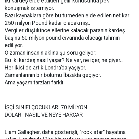
İki kardeş elde ettikleri gelir konusunda pek
konuşmak istemiyor.
Bazı kaynaklara göre bu turneden elde edilen net kar
250 milyon Pound kadar olacakmış..
Vergiler düşülünce ellerine kalacak paranın kardeş
başına 50 milyon pound civarında olacağı tahmin
ediliyor.
O zaman insanın aklına şu soru geliyor:
Bu iki kardeş nasıl yaşar? Ne yer, ne içer, ne giyer…
Her ikisi de artık Londra’da yaşıyor.
Zamanlarının bir bölümü İbiza’da geçiyor.
Ama yaşam tarzları farklı
İŞÇİ SINIFI ÇOCUKLARI 70 MİLYON
DOLARI NASIL VE NEYE HARCAR
Liam Gallagher, daha gösterişli, “rock star” hayatına