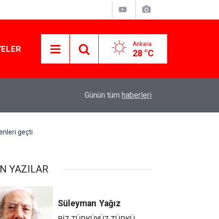
Ankara
YELER
28 °C
11:03
Lüks yok, şatafat yok: YENİ Parti kapılarını açtı
Günün tüm
haberleri
nleri geçti
N YAZILAR
Süleyman
Yağız