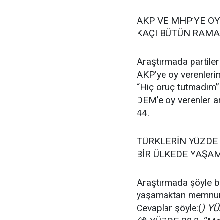
AKP VE MHP’YE O
KAÇI BÜTÜN RAMA
Araştırmada partiler
AKP’ye oy verenlerin
“Hiç oruç tutmadım” 
DEM’e oy verenler ar
44.
TÜRKLERİN YÜZDE 
BİR ÜLKEDE YAŞA
Araştırmada şöyle bi
yaşamaktan memnu
Cevaplar şöyle:(
) Y