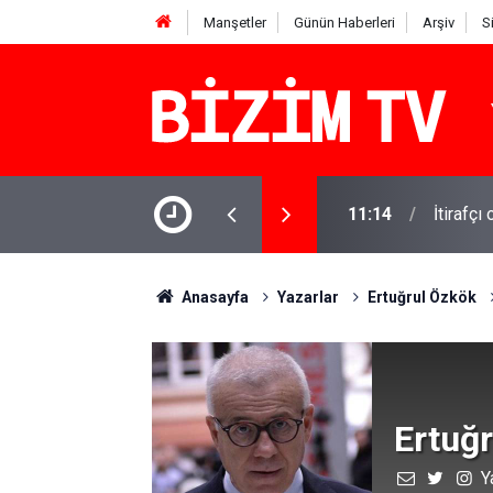
Manşetler
Günün Haberleri
Arşiv
S
OK'tan yanıt geldi
11:10
Yusuf T
Anasayfa
Yazarlar
Ertuğrul Özkök
Ertuğ
Y