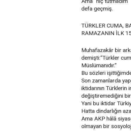
Ama “hiç tutmadım” di
defa geçmiş.
TÜRKLER CUMA, B
RAMAZANIN İLK 1
Muhafazakâr bir arka
demişti:“Türkler cu
Müslümanıdır.”
Bu sözleri işittiğim
Son zamanlarda yapıl
iktidarının Türklerin i
değiştiremediğini bi
Yani bu iktidar Türk
Hatta dindarlığın aza
Ama AKP hâlâ siyaset
olmayan bir sosyolo