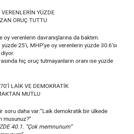
Y VERENLERİN YÜZDE
ZAN ORUÇ TUTTU
e oy verenlerin davranışlarına da baktım.
 yüzde 25’i, MHP’ye oy verenlerin yüzde 30.6’sı
diyor.
asında hiç oruç tutmayanların oranı ise yüzde
70’İ LAİK VE DEMOKRATİK
MAKTAN MUTLU
r soru daha var:“Laik demokratik bir ülkede
n musunuz?”
ÜZDE 40.1. “Çok memnunum”