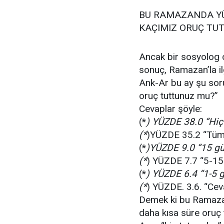
BU RAMAZANDA Y
KAÇIMIZ ORUÇ TU
Ancak bir sosyolog 
sonuç, Ramazan’la ilg
Ank-Ar bu ay şu so
oruç tuttunuz mu?”
Cevaplar şöyle:
(*
) YÜZDE 38.0 “Hi
(*
)YÜZDE 35.2 “Tüm 
(*
)YÜZDE 9.0 “15 gü
(*
) YÜZDE 7.7 “5-15
(*
) YÜZDE 6.4 “1-5 
(*
) YÜZDE. 3.6. “Ce
Demek ki bu Ramazan
daha kısa süre oruç