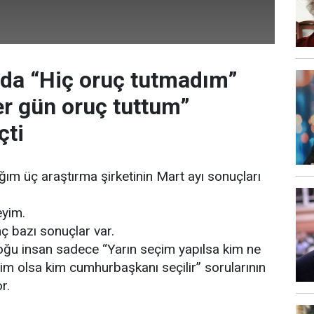
da “Hiç oruç tutmadım”
er gün oruç tuttum”
çti
ım üç araştırma şirketinin Mart ayı sonuçları
yim.
nç bazı sonuçlar var.
oğu insan sadece “Yarın seçim yapılsa kim ne
çim olsa kim cumhurbaşkanı seçilir” sorularının
r.