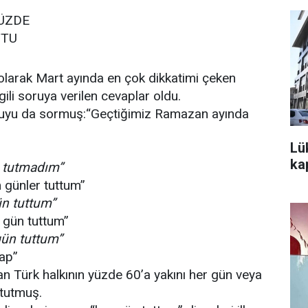
ÜZDE
TTU
olarak Mart ayında en çok dikkatimi çeken
ili soruya verilen cevaplar oldu.
ruyu da sormuş:“Geçtiğimiz Ramazan ayında
Lü
kap
ç tutmadım”
günler tuttum”
n tuttum”
 gün tuttum”
gün tuttum”
vap”
 Türk halkının yüzde 60’a yakını her gün veya
 tutmuş.