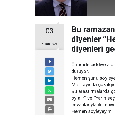
Bu ramazan
03
diyenler “H
Nisan 2026
diyenleri ge
Önümde ciddiye aldığ
duruyor.
Hemen şunu söyleye
Mart ayında çok ilgi
Bu araştırmalarda ç
oy alır” ve “Yarın se
cevaplarıyla ilgileniyo
Hemen söyleyeyim.