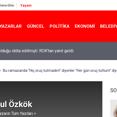
itene Ekle
Yaşam
YAZARLAR
GÜNCEL
POLITIKA
EKONOMI
BELEDI
ekin açıkladı: YKS değişecek mi?
Bu ramazanda “Hiç oruç tutmadım” diyenler “Her gün oruç tuttum” diye
SO
rul Özkök
azarın Tüm Yazıları >