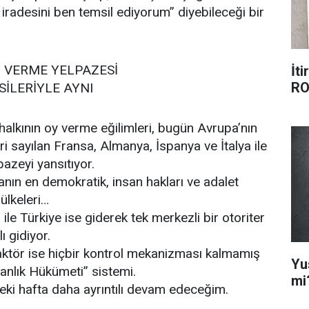
 iradesini ben temsil ediyorum” diyebileceği bir
Y VERME YELPAZESİ
İti
RO
İLERİYLE AYNI
halkının oy verme eğilimleri, bugün Avrupa’nın
i sayılan Fransa, Almanya, İspanya ve İtalya ile
pazeyi yansıtıyor.
anın en demokratik, insan hakları ve adalet
ülkeleri…
ile Türkiye ise giderek tek merkezli bir otoriter
ı gidiyor.
aktör ise hiçbir kontrol mekanizması kalmamış
Yu
anlık Hükümeti” sistemi.
mi
i hafta daha ayrıntılı devam edeceğim.