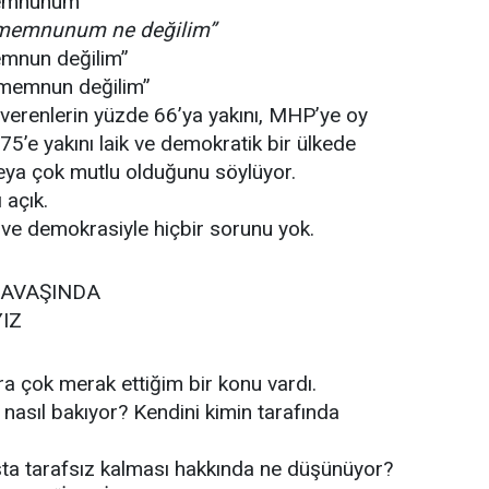
Memnunum”
 memnunum ne değilim”
mnun değilim”
 memnun değilim”
verenlerin yüzde 66’ya yakını, MHP’ye oy
75’e yakını laik ve demokratik bir ülkede
ya çok mutlu olduğunu söylüyor.
 açık.
le ve demokrasiyle hiçbir sorunu yok.
SAVAŞINDA
IZ
a çok merak ettiğim bir konu vardı.
 nasıl bakıyor? Kendini kimin tarafında
şta tarafsız kalması hakkında ne düşünüyor?