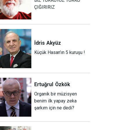
BİZ TÜRKÜYÜZ TÜRKÜ
ÇIĞIRIRIZ
İdris
Akyüz
Küçük Hasan’ın 5 kuruşu !
Ertuğrul
Özkök
Organik bir müzisyen
benim ilk yapay zeka
şarkım için ne dedi?