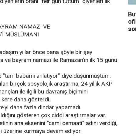
yenlerin oranı “her gün tuttum” diyenleri ilk
Bu
ofi
AYRAM NAMAZI VE
so
5’İ MÜSLÜMANI
daşım yıllar önce bana şöyle bir şey
ma ve bayram namazı ile Ramazan’ın ilk 15 günü
de “tam babamı anlatıyor” diye düşünmüştüm.
an birçok sosyolojik araştırma, 24 yıllık AKP
nançları ile ilgili bu davranış biçimini
r kere daha gösterdi.
iye’yi daha fazla dindar yapamadı.
ldığını gösteren çok ciddi araştırmalar var.
inin ana eksenini “cami cemaati” adını verdiği,
ji üzerine kurmaya devam ediyor.