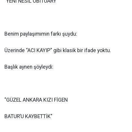
“YENİ NESİL OBİTUARY”
Benim paylaşımımın farkı şuydu:
Üzerinde “ACI KAYIP” gibi klasik bir ifade yoktu.
Başlık aynen şöyleydi:
"GÜZEL ANKARA KIZI FİGEN
BATUR’U KAYBETTİK"