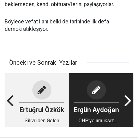
beklemeden, kendi obituary’lerini paylaşıyorlar.
Böylece vefat ilanı belki de tarihinde ilk defa
demokratikleşiyor.
Önceki ve Sonraki Yazılar
Ertuğrul Özkök
Ergün Aydoğan
Silivri’den Gelen
CHP'ye aralıksız
Şaşırtıcı Mektup:
devam eden
“Memleket” Şiirini
operasyonlar