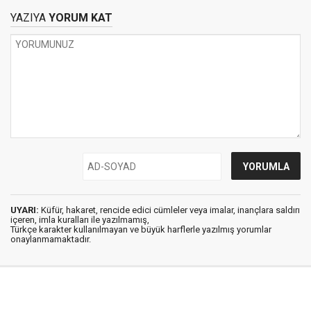
Mecliste İlk Kim
YAZIYA
YORUM KAT
Okudu Biliyor
Musunuz? Hem De
İbranice
UYARI:
Küfür, hakaret, rencide edici cümleler veya imalar, inançlara saldırı
içeren, imla kuralları ile yazılmamış,
Türkçe karakter kullanılmayan ve büyük harflerle yazılmış yorumlar
onaylanmamaktadır.