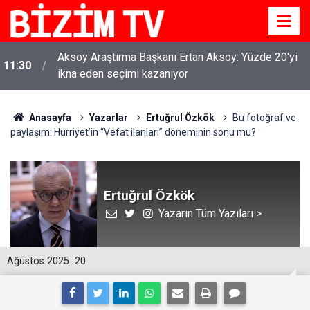
Aksoy Araştırma Başkanı Ertan Aksoy: Yüzde 20'yi
11:30
ikna eden seçimi kazanıyor
Anasayfa
Yazarlar
Ertuğrul Özkök
Bu fotoğraf ve
paylaşım: Hürriyet’in “Vefat ilanları” döneminin sonu mu?
Ertuğrul Özkök
Yazarın Tüm Yazıları >
Ağustos 2025
20