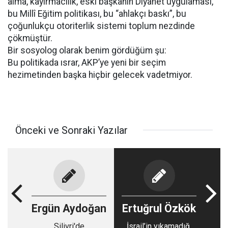
alma, kayırmacılık, eski başkanın Diyanet uygulaması,
bu Millî Eğitim politikası, bu “ahlakçı baskı”, bu
çoğunlukçu otoriterlik sistemi toplum nezdinde
çökmüştür.
Bir sosyolog olarak benim gördüğüm şu:
Bu politikada ısrar, AKP’ye yeni bir seçim
hezimetinden başka hiçbir gelecek vadetmiyor.
Önceki ve Sonraki Yazılar
Ergün Aydoğan
Ertuğrul Özkök
Silivri'de
İsrail’in yıkamadığı