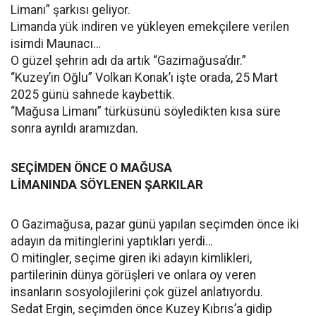
Limanı” şarkısı geliyor.
Limanda yük indiren ve yükleyen emekçilere verilen
isimdi Maunacı…
O güzel şehrin adı da artık “Gazimağusa’dır.”
“Kuzey’in Oğlu” Volkan Konak’ı işte orada, 25 Mart
2025 günü sahnede kaybettik.
“Mağusa Limanı” türküsünü söyledikten kısa süre
sonra ayrıldı aramızdan.
SEÇİMDEN ÖNCE O MAĞUSA
LİMANINDA SÖYLENEN ŞARKILAR
O Gazimağusa, pazar günü yapılan seçimden önce iki
adayın da mitinglerini yaptıkları yerdi…
O mitingler, seçime giren iki adayın kimlikleri,
partilerinin dünya görüşleri ve onlara oy veren
insanların sosyolojilerini çok güzel anlatıyordu.
Sedat Ergin, seçimden önce Kuzey Kıbrıs’a gidip