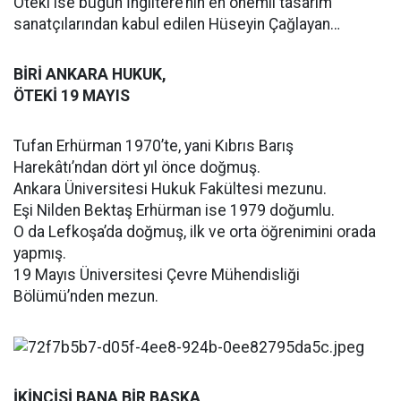
Öteki ise bugün İngiltere’nin en önemli tasarım
sanatçılarından kabul edilen Hüseyin Çağlayan…
BİRİ ANKARA HUKUK,
ÖTEKİ 19 MAYIS
Tufan Erhürman 1970’te, yani Kıbrıs Barış
Harekâtı’ndan dört yıl önce doğmuş.
Ankara Üniversitesi Hukuk Fakültesi mezunu.
Eşi Nilden Bektaş Erhürman ise 1979 doğumlu.
O da Lefkoşa’da doğmuş, ilk ve orta öğrenimini orada
yapmış.
19 Mayıs Üniversitesi Çevre Mühendisliği
Bölümü’nden mezun.
İKİNCİSİ BANA BİR BAŞKA