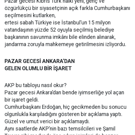
Pazar gecesi Kıbrıs Türk halkı yeni, genç ve
özgürlükçü bir siyasetçinin açık farkla Cumhurbaşkanı
seçilmesini kutlarken,
ertesi sabah Türkiye ise İstanbul’un 15 milyon
vatandaşının yüzde 52 oyuyla seçilmiş belediye
başkanının savunma imkânı bile elinden alınarak,
jandarma zoruyla mahkemeye getirilmesini izliyordu.
PAZAR GECESİ ANKARA’DAN
GELEN OLUMLU BİR İŞARET
AKP bu tabloyu nasıl okur?
Pazar gecesi Ankara’dan bende iyimserliğe yol açan
bir işaret geldi.
Cumhurbaşkanı Erdoğan, hiç gecikmeden bu sonucu
olgunlukla karşıladığını gösteren bir açıklama yaptı.
Güzel ve umut verici bir açıklamaydı.
Aynı saatlerde AKP’nin bazı temsilcileri ve Şamil