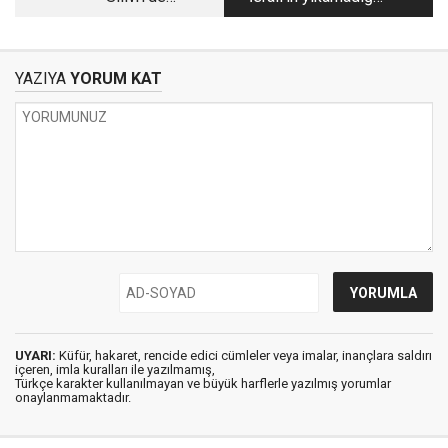
yargılanmama
molla rejimini
manzaraları!
dekolte bir gelinlik
fena sallıyor
YAZIYA
YORUM KAT
UYARI:
Küfür, hakaret, rencide edici cümleler veya imalar, inançlara saldırı
içeren, imla kuralları ile yazılmamış,
Türkçe karakter kullanılmayan ve büyük harflerle yazılmış yorumlar
onaylanmamaktadır.