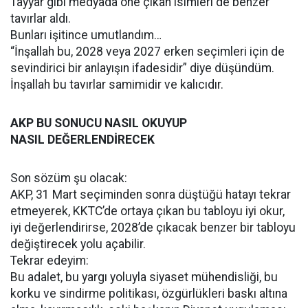
Tayyar gibi medyada öne çıkan isimleri de benzer
tavırlar aldı.
Bunları işitince umutlandım…
“İnşallah bu, 2028 veya 2027 erken seçimleri için de
sevindirici bir anlayışın ifadesidir” diye düşündüm.
İnşallah bu tavırlar samimidir ve kalıcıdır.
AKP BU SONUCU NASIL OKUYUP
NASIL DEĞERLENDİRECEK
Son sözüm şu olacak:
AKP, 31 Mart seçiminden sonra düştüğü hatayı tekrar
etmeyerek, KKTC’de ortaya çıkan bu tabloyu iyi okur,
iyi değerlendirirse, 2028’de çıkacak benzer bir tabloyu
değiştirecek yolu açabilir.
Tekrar edeyim:
Bu adalet, bu yargı yoluyla siyaset mühendisliği, bu
korku ve sindirme politikası, özgürlükleri baskı altına