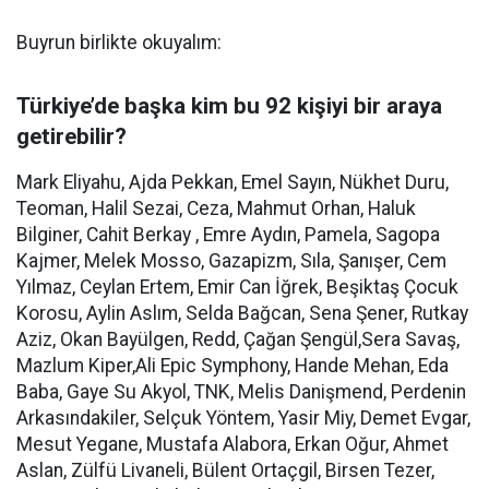
Buyrun birlikte okuyalım:
Türkiye’de başka kim bu 92 kişiyi bir araya
getirebilir?
Mark Eliyahu, Ajda Pekkan, Emel Sayın, Nükhet Duru,
Teoman, Halil Sezai, Ceza, Mahmut Orhan, Haluk
Bilginer, Cahit Berkay , Emre Aydın, Pamela, Sagopa
Kajmer, Melek Mosso, Gazapizm, Sıla, Şanışer, Cem
Yılmaz, Ceylan Ertem, Emir Can İğrek, Beşiktaş Çocuk
Korosu, Aylin Aslım, Selda Bağcan, Sena Şener, Rutkay
Aziz, Okan Bayülgen, Redd, Çağan Şengül,Sera Savaş,
Mazlum Kiper,Ali Epic Symphony, Hande Mehan, Eda
Baba, Gaye Su Akyol, TNK, Melis Danişmend, Perdenin
Arkasındakiler, Selçuk Yöntem, Yasir Miy, Demet Evgar,
Mesut Yegane, Mustafa Alabora, Erkan Oğur, Ahmet
Aslan, Zülfü Livaneli, Bülent Ortaçgil, Birsen Tezer,