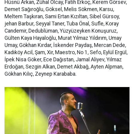
Hüsnü Arkan, Zühal Olcay, Fatih Erkoç, Kerem Görsev,
Demet Sağıroğlu, Göksel, Melis Sökmen, Karsu,
Meltem Taşkıran, Sami Ertan Kızıltan, Sibel Gürsoy,
jehan Barbur, Seyyal Taner, Tuba Önal, Sufle, Koray
Candemir, Dedublüman, Yüzyüzeyken Konuşuruz,
Gülten Kaya Hayaloğlu, Murat Yılmaz Yıldırım, Umay
Umay, Gökhan Kırdar, İskender Paydaş, Mercan Dede,
Kadıköy Acil, Şam, Xir, Maestro, No 1, Sefo, Eylül Ergül,
İpek Nisa Göker, Ece Dağıstan, Jamal Aliyev, Yılmaz
Erdoğan, Sezgin Alkan, Demet Akbağ, Ayten Alpman,
Gökhan Kılıç, Zeynep Karababa.