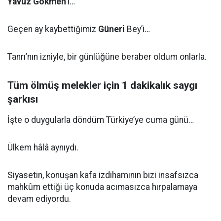
Yavuz Gökmen
’i…
Geçen ay kaybettiğimiz
Güneri
Bey’i…
Tanrı’nın izniyle, bir günlüğüne beraber oldum onlarla.
Tüm ölmüş melekler için 1 dakikalık saygı
şarkısı
İşte o duygularla döndüm Türkiye’ye cuma günü…
Ülkem hâlâ aynıydı.
Siyasetin, konuşan kafa izdihamının bizi insafsızca
mahkûm ettiği üç konuda acımasızca hırpalamaya
devam ediyordu.