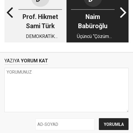
Prof. Hikmet
Naim
Sami Türk
Babüroğlu
DEMOKRATİK
Üçüncü “Çözüm
REJİM, ADALETLE
Süreci” mi, deprem
GÜÇLENİR
mi?..
YAZIYA
YORUM KAT