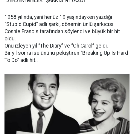
“SERSEM MELEK” ŞARKISINI YAZDI
1958 yılında, yani henüz 19 yaşındayken yazdığı
“Stupid Cupid” adlı şarkı, dönemin ünlü şarkıcısı
Connie Francis tarafından söylendi ve büyük bir hit
oldu.
Onu izleyen yıl “The Diary” ve “Oh Carol” geldi.
Bir yıl sonra ise ününü pekiştiren “Breaking Up Is Hard
To Do” adlı hit…