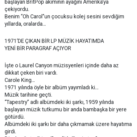
başlayan BritPop akımının ayağını Amerika’ya
çekiyordu.
Benim “Oh Carol”un çocuksu kolej sesini sevdiğim
yıllarda, oralarda…
1971’DE ÇIKAN BİR LP MÜZİK HAYATIMDA
YENİ BİR PARAGRAF AÇIYOR
İşte o Laurel Canyon müzisyenleri içinde daha az
dikkat çeken biri vardı.
Carole King…
1971 yılında öyle bir albüm yayımladı ki…
Müzik tarihine geçti.
“Tapestry” adlı albümdeki iki şarkı, 1959 yılında
başlayan müzik tutkumu bir anda bambaşka bir yere
götürdü.
Albümdeki iki şarkı bir daha çıkmamak üzere hayatıma
girdi.