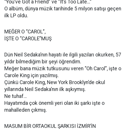
“You’ve Got a Friend” ve “It’s Too Late…”
O albüm, dünya müzik tarihinde 5 milyon satışı geçen
ilk LP oldu.
MEĞER O “CAROL”,
İŞTE O “CAROLE”MUŞ
Dün Neil Sedaka’nın hayatı ile ilgili yazıları okurken, 57
yıldır bilmediğim bir şeyi öğrendim.
Meğer bana müzik tutkusunu veren “Oh Carol”, işte o
Carole King için yazılmış.
Çünkü Carole King, New York Brooklyn’de okul
yıllarında Neil Sedaka’nın ilk aşkıymış.
Ne tuhaf…
Hayatımda çok önemli yeri olan iki şarkı işte o
mahalleden çıkmış.
MASUM BİR ORTAOKUL ŞARKISI İZMİR’İN