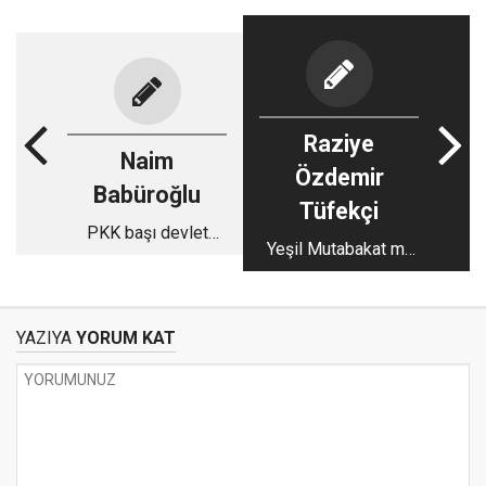
Raziye
Naim
Özdemir
Babüroğlu
Tüfekçi
PKK başı devlet
Yeşil Mutabakat mı,
istiyor
Yeşil Makyaj mı?
YAZIYA
YORUM KAT