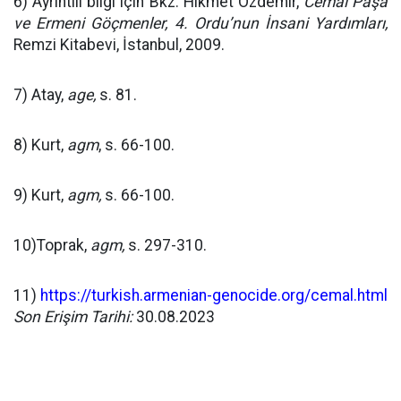
6) Ayrıntılı bilgi için Bkz. Hikmet Özdemir,
Cemal Paşa
ve Ermeni Göçmenler, 4. Ordu’nun İnsani Yardımları,
Remzi Kitabevi, İstanbul, 2009.
7) Atay,
age,
s. 81.
8) Kurt,
agm
, s. 66-100.
9) Kurt,
agm,
s. 66-100.
10)Toprak,
agm,
s. 297-310.
11)
https://turkish.armenian-genocide.org/cemal.html
Son Erişim Tarihi:
30.08.2023