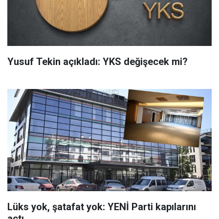
Yusuf Tekin açıkladı: YKS değişecek mi?
Lüks yok, şatafat yok: YENİ Parti kapılarını
açtı