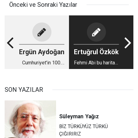
Önceki ve Sonraki Yazılar
Ergün Aydoğan
Ertuğrul Özkök
Cumhuriyet'in 100.
Fehmi Abi bu haritayı
Yılını kutlama-ma...
görse...
SON YAZILAR
Süleyman
Yağız
BİZ TÜRKÜYÜZ TÜRKÜ
ÇIĞIRIRIZ