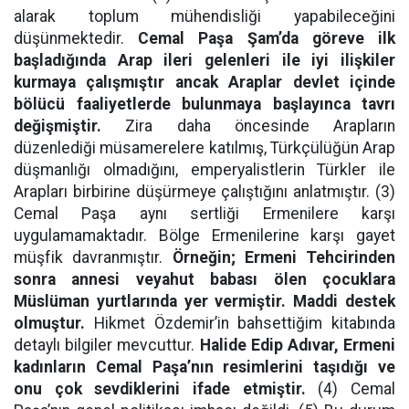
alarak toplum mühendisliği yapabileceğini
düşünmektedir.
Cemal Paşa Şam’da göreve ilk
başladığında Arap ileri gelenleri ile iyi ilişkiler
kurmaya çalışmıştır ancak Araplar devlet içinde
bölücü faaliyetlerde bulunmaya başlayınca tavrı
değişmiştir.
Zira daha öncesinde Arapların
düzenlediği müsamerelere katılmış, Türkçülüğün Arap
düşmanlığı olmadığını, emperyalistlerin Türkler ile
Arapları birbirine düşürmeye çalıştığını anlatmıştır. (3)
Cemal Paşa aynı sertliği Ermenilere karşı
uygulamamaktadır. Bölge Ermenilerine karşı gayet
müşfik davranmıştır.
Örneğin; Ermeni Tehcirinden
sonra annesi veyahut babası ölen çocuklara
Müslüman yurtlarında yer vermiştir. Maddi destek
olmuştur.
Hikmet Özdemir’in bahsettiğim kitabında
detaylı bilgiler mevcuttur.
Halide Edip Adıvar,
Ermeni
kadınların Cemal Paşa’nın resimlerini taşıdığı ve
onu çok sevdiklerini ifade etmiştir.
(4) Cemal