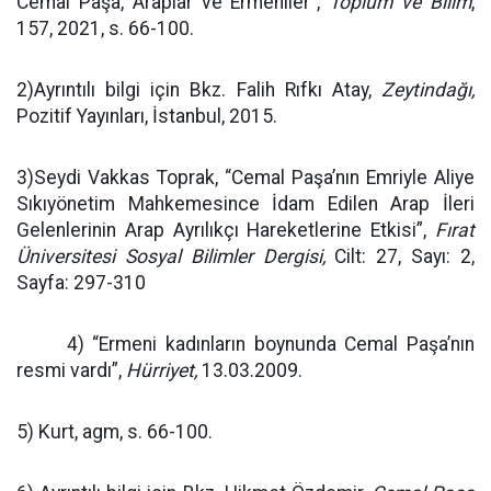
Cemal Paşa, Araplar ve Ermeniler”,
Toplum ve Bilim
,
157, 2021, s. 66-100.
2)Ayrıntılı bilgi için Bkz. Falih Rıfkı Atay,
Zeytindağı,
Pozitif Yayınları, İstanbul, 2015.
3)Seydi Vakkas Toprak, “Cemal Paşa’nın Emriyle Aliye
Sıkıyönetim Mahkemesince İdam Edilen Arap İleri
Gelenlerinin Arap Ayrılıkçı Hareketlerine Etkisi”,
Fırat
Üniversitesi Sosyal Bilimler Dergisi,
Cilt: 27, Sayı: 2,
Sayfa: 297-310
4) “Ermeni kadınların boynunda Cemal Paşa’nın
resmi vardı”,
Hürriyet,
13.03.2009.
5) Kurt, agm, s. 66-100.