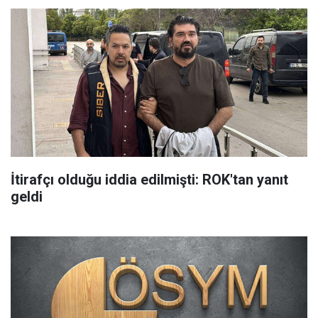
İtirafçı olduğu iddia edilmişti: ROK'tan yanıt
geldi