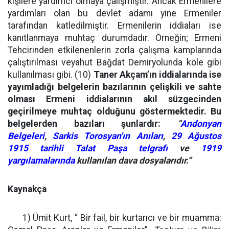
kişilere yardımcı olmaya çalışmıştır. Ancak Ermenilere
yardımları olan bu devlet adamı yine Ermeniler
tarafından katledilmiştir. Ermenilerin iddiaları ise
kanıtlanmaya muhtaç durumdadır. Örneğin; Ermeni
Tehcirinden etkilenenlerin zorla çalışma kamplarında
çalıştırılması veyahut Bağdat Demiryolunda köle gibi
kullanılması gibi. (10)
Taner Akçam’ın iddialarında ise
yayımladığı belgelerin bazılarının çelişkili ve sahte
olması Ermeni iddialarının akıl süzgecinden
geçirilmeye muhtaç olduğunu göstermektedir.
Bu
belgelerden bazıları şunlardır:
“
Andonyan
Belgeleri
,
Sarkis Torosyan'ın Anıları
,
29 Ağustos
1915 tarihli Talat Paşa telgrafı
ve
1919
yargılamalarında
kullanılan dava dosyalarıdır.”
Kaynakça
1) Ümit Kurt, “ Bir fail, bir kurtarıcı ve bir muamma: