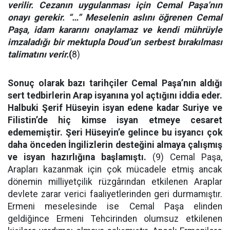
verilir. Cezanın uygulanması için Cemal Paşa’nın
onayı gerekir. “…” Meselenin aslını öğrenen Cemal
Paşa, idam kararını onaylamaz ve kendi mührüyle
imzaladığı bir mektupla Doud’un serbest bırakılması
talimatını verir.
(
8)
Sonuç olarak bazı tarihçiler Cemal Paşa’nın aldığı
sert tedbirlerin Arap isyanına yol açtığını iddia eder.
Halbuki Şerif Hüseyin isyan edene kadar Suriye ve
Filistin’de hiç kimse isyan etmeye cesaret
edememiştir. Şeri Hüseyin’e gelince bu isyancı çok
daha önceden İngilizlerin desteğini almaya çalışmış
ve isyan hazırlığına başlamıştı.
(9) Cemal Paşa,
Arapları kazanmak için çok mücadele etmiş ancak
dönemin milliyetçilik rüzgârından etkilenen Araplar
devlete zarar verici faaliyetlerinden geri durmamıştır.
Ermeni meselesinde ise Cemal Paşa elinden
geldiğince Ermeni Tehcirinden olumsuz etkilenen