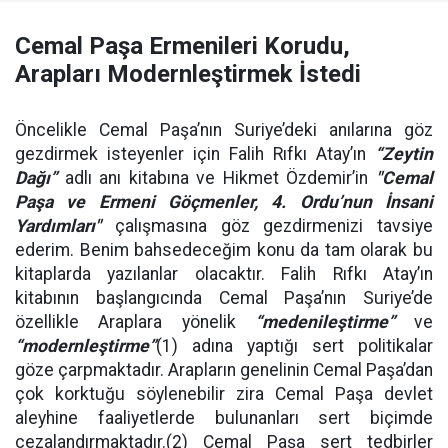
Cemal Paşa Ermenileri Korudu,
Arapları Modernleştirmek İstedi
Öncelikle Cemal Paşa’nın Suriye’deki anılarına göz
gezdirmek isteyenler için Falih Rıfkı Atay’ın
“Zeytin
Dağı”
adlı anı kitabına ve Hikmet Özdemir’in
"Cemal
Paşa ve Ermeni Göçmenler, 4. Ordu’nun İnsani
Yardımları"
çalışmasına göz gezdirmenizi tavsiye
ederim. Benim bahsedeceğim konu da tam olarak bu
kitaplarda yazılanlar olacaktır. Falih Rıfkı Atay’ın
kitabının başlangıcında Cemal Paşa’nın Suriye’de
özellikle Araplara yönelik
“medenileştirme”
ve
“modernleştirme”
(1) adına yaptığı sert politikalar
göze çarpmaktadır. Arapların genelinin Cemal Paşa’dan
çok korktuğu söylenebilir zira Cemal Paşa devlet
aleyhine faaliyetlerde bulunanları sert biçimde
cezalandırmaktadır.(2) Cemal Paşa sert tedbirler