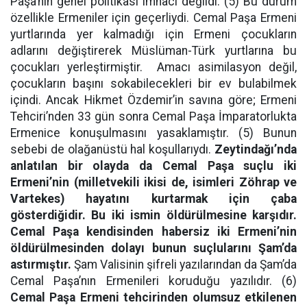
Paşa’nın genel politikası imhacı değildi. (5) Bu durum
özellikle Ermeniler için geçerliydi. Cemal Paşa Ermeni
yurtlarında yer kalmadığı için Ermeni çocukların
adlarını değiştirerek Müslüman-Türk yurtlarına bu
çocukları yerleştirmiştir. Amacı asimilasyon değil,
çocukların başını sokabilecekleri bir ev bulabilmek
içindi. Ancak Hikmet Özdemir’in savına göre; Ermeni
Tehciri’nden 33 gün sonra Cemal Paşa İmparatorlukta
Ermenice konuşulmasını yasaklamıştır. (5) Bunun
sebebi de olağanüstü hal koşullarıydı.
Zeytindağı’nda
anlatılan bir olayda da Cemal Paşa suçlu iki
Ermeni’nin (milletvekili ikisi de, isimleri Zöhrap ve
Vartekes) hayatını kurtarmak için çaba
gösterdiğidir. Bu iki ismin öldürülmesine karşıdır.
Cemal Paşa kendisinden habersiz iki Ermeni’nin
öldürülmesinden dolayı bunun suçlularını Şam’da
astırmıştır.
Şam Valisinin şifreli yazılarından da Şam’da
Cemal Paşa’nın Ermenileri koruduğu yazılıdır. (6)
Cemal Paşa Ermeni tehcirinden olumsuz etkilenen