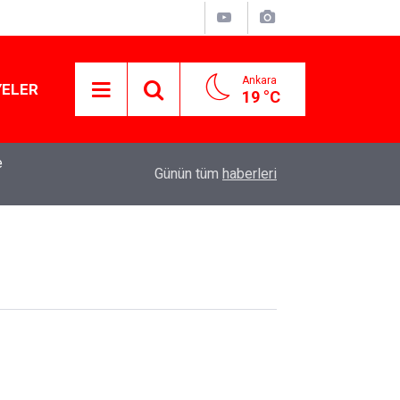
Ankara
YELER
19 °C
e
Kirli çamaşırlar ortaya serildi... ROK itirafçı mı 
16:11
Günün tüm
haberleri
iddia