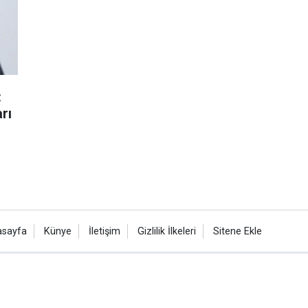
:
rı
asayfa
Künye
İletişim
Gizlilik İlkeleri
Sitene Ekle