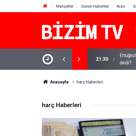
Manşetler
Günün Haberleri
Arşiv
S
 sürüyor: Gram, çeyrek ve Cumhuriyet altını
Ertuğru
21:30
dedi?
Anasayfa
harç Haberleri
harç Haberleri