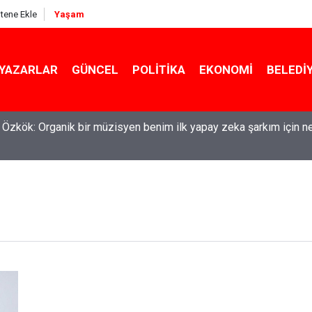
itene Ekle
Yaşam
YAZARLAR
GÜNCEL
POLITIKA
EKONOMI
BELEDI
l Özkök: Organik bir müzisyen benim ilk yapay zeka şarkım için n