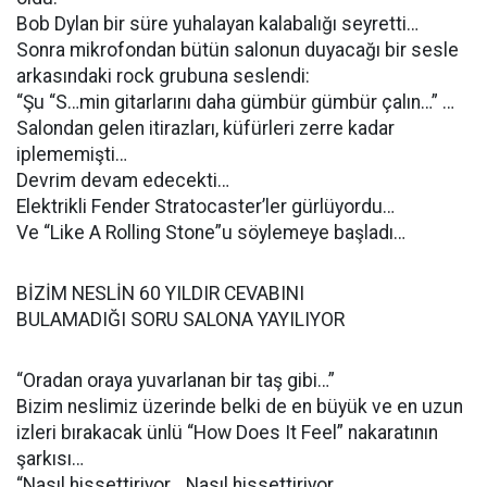
Bob Dylan bir süre yuhalayan kalabalığı seyretti…
Sonra mikrofondan bütün salonun duyacağı bir sesle
arkasındaki rock grubuna seslendi:
“Şu “S…min gitarlarını daha gümbür gümbür çalın…” …
Salondan gelen itirazları, küfürleri zerre kadar
iplememişti…
Devrim devam edecekti…
Elektrikli Fender Stratocaster’ler gürlüyordu…
Ve “Like A Rolling Stone”u söylemeye başladı…
BİZİM NESLİN 60 YILDIR CEVABINI
BULAMADIĞI SORU SALONA YAYILIYOR
“Oradan oraya yuvarlanan bir taş gibi…”
Bizim neslimiz üzerinde belki de en büyük ve en uzun
izleri bırakacak ünlü “How Does It Feel” nakaratının
şarkısı…
“Nasıl hissettiriyor… Nasıl hissettiriyor…