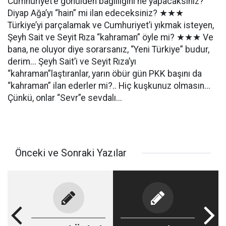
Cumhuriyet’e gönülden bağlılığını ne yapacaksınız?
Diyap Ağa’yı “hain” mi ilan edeceksiniz? ★★★
Türkiye’yi parçalamak ve Cumhuriyet’i yıkmak isteyen,
Şeyh Sait ve Seyit Rıza “kahraman” öyle mi? ★★★ Ve
bana, ne oluyor diye sorarsanız, “Yeni Türkiye” budur,
derim... Şeyh Sait’i ve Seyit Rıza’yı
“kahraman”laştıranlar, yarın öbür gün PKK başını da
“kahraman” ilan ederler mi?.. Hiç kuşkunuz olmasın...
Çünkü, onlar “Sevr”e sevdalı...
Önceki ve Sonraki Yazılar