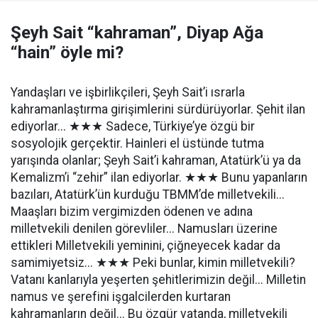
Şeyh Sait “kahraman”, Diyap Ağa
“hain” öyle mi?
Yandaşları ve işbirlikçileri, Şeyh Sait’i ısrarla
kahramanlaştırma girişimlerini sürdürüyorlar. Şehit ilan
ediyorlar... ★★★ Sadece, Türkiye’ye özgü bir
sosyolojik gerçektir. Hainleri el üstünde tutma
yarışında olanlar; Şeyh Sait’i kahraman, Atatürk’ü ya da
Kemalizm’i “zehir” ilan ediyorlar. ★★★ Bunu yapanların
bazıları, Atatürk’ün kurduğu TBMM’de milletvekili...
Maaşları bizim vergimizden ödenen ve adına
milletvekili denilen görevliler... Namusları üzerine
ettikleri Milletvekili yeminini, çiğneyecek kadar da
samimiyetsiz... ★★★ Peki bunlar, kimin milletvekili?
Vatanı kanlarıyla yeşerten şehitlerimizin değil... Milletin
namus ve şerefini işgalcilerden kurtaran
kahramanların değil... Bu özgür vatanda, milletvekili