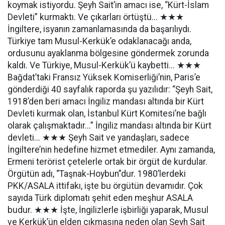
koymak istiyordu. Şeyh Sait’in amacı ise, “Kürt-İslam
Devleti” kurmaktı. Ve çıkarları örtüştü... ★★★
İngiltere, isyanın zamanlamasında da başarılıydı.
Türkiye tam Musul-Kerkük’e odaklanacağı anda,
ordusunu ayaklanma bölgesine göndermek zorunda
kaldı. Ve Türkiye, Musul-Kerkük’ü kaybetti... ★★★
Bağdat’taki Fransız Yüksek Komiserliği’nin, Paris’e
gönderdiği 40 sayfalık raporda şu yazılıdır: “Şeyh Sait,
1918’den beri amacı İngiliz mandası altında bir Kürt
Devleti kurmak olan, İstanbul Kürt Komitesi’ne bağlı
olarak çalışmaktadır...” İngiliz mandası altında bir Kürt
devleti... ★★★ Şeyh Sait ve yandaşları, sadece
İngiltere’nin hedefine hizmet etmediler. Aynı zamanda,
Ermeni terörist çetelerle ortak bir örgüt de kurdular.
Örgütün adı, “Taşnak-Hoybun”dur. 1980’lerdeki
PKK/ASALA ittifakı, işte bu örgütün devamıdır. Çok
sayıda Türk diplomatı şehit eden meşhur ASALA
budur. ★★★ İşte, İngilizlerle işbirliği yaparak, Musul
ve Kerkük’ün elden çıkmasına neden olan Şeyh Sait