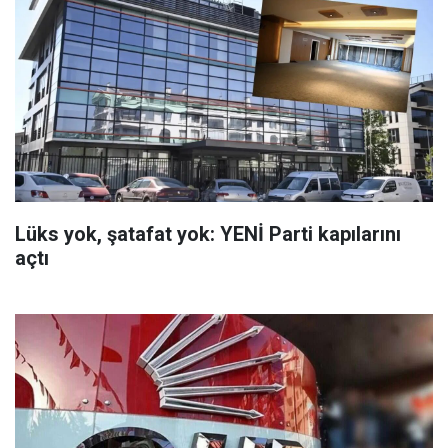
Lüks yok, şatafat yok: YENİ Parti kapılarını
açtı