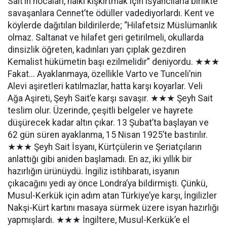
Sait’in hocaları, halkı kışkırtmak için isyancılarla birlikte
savaşanlara Cennet’te ödüller vadediyorlardı. Kent ve
köylerde dağıtılan bildirilerde; “Hilafetsiz Müslümanlık
olmaz. Saltanat ve hilafet geri getirilmeli, okullarda
dinsizlik öğreten, kadınları yarı çıplak gezdiren
Kemalist hükümetin başı ezilmelidir” deniyordu. ★★★
Fakat... Ayaklanmaya, özellikle Varto ve Tunceli’nin
Alevi aşiretleri katılmazlar, hatta karşı koyarlar. Veli
Ağa Aşireti, Şeyh Sait’e karşı savaşır. ★★★ Şeyh Sait
teslim olur. Üzerinde, çeşitli belgeler ve hayrete
düşürecek kadar altın çıkar. 13 Şubat’ta başlayan ve
62 gün süren ayaklanma, 15 Nisan 1925’te bastırılır.
★★★ Şeyh Sait İsyanı, Kürtçülerin ve Şeriatçıların
anlattığı gibi aniden başlamadı. En az, iki yıllık bir
hazırlığın ürünüydü. İngiliz istihbaratı, isyanın
çıkacağını yedi ay önce Londra’ya bildirmişti. Çünkü,
Musul-Kerkük için adım atan Türkiye’ye karşı, İngilizler
Nakşi-Kürt kartını masaya sürmek üzere isyan hazırlığı
yapmışlardı. ★★★ İngiltere, Musul-Kerkük’e el