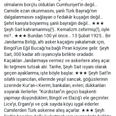
olmalarını borçlu oldukları Cumhuriyet’in değil...
Camide ezan okunmasını, şanlı Türk Bayrağı’nın
dalgalanmasını sağlayan o fedakâr kuşağın değil...
Şehit kanıyla boyanmış şanlı bayrağın değil... ★★★
Şeyh Sait kahramanmış(!).. Kemalizm zehirmiş(!), öyle
mi?.. ★★★ Bundan 100 yıl önce... 13 Şubat 1925... Bir
Jandarma Birliği, altı asker kaçağını yakalamak için,
Bingöl’ün Eğil Bucağı’na bağlı Piran köyüne gelir. Şeyh
Sait, 300 kadar atlı isyancıyla birlikte oradadır.
Kaçakları Jandarmaya vermez ve askerlere ateş açar.
İki teğmeni tutsak alır. Tarihe, Şeyh Sait isyanı olarak
geçen ayaklanma, işte böyle başlar. ★★★ Şeyh Sait’in
silahlı isyancıları, ellerinde yeşil sancak, göğüslerinin
üzerinde Kur’an-ı Kerim; bankaları, evleri, dükkanları
soyarak ilerlerler. “Kürdistan”ın geçici başkenti
yapmayı düşündükleri, Bingöl ve Elazığ’ı ele geçirirler.
Lice’yi, Ergani’yi ve çok sayıda köyü işgal ederler.
Camilerden Türk askerine ateş açarlar. ★★★ Şeyh