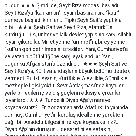
budur. ★★★ Şimdi de, Seyit Rıza modası başladı.
Seyit Rıza’ya “kahraman”, isyanı bastıranlara “katil”
demeye başladı kimileri... Tıpkı Şeyh Sait’e yaptıkları
gibi... ★★★ Şeyh Sait ve Seyit Rıza, Atatürk’ün
kurduğu ulus, üniter ve laik devlet yapısına karşı silahlı
isyan çıkardılar. Millet yerine “ümmet”in, birey yerine
“kul”un geri getirilmesini istediler. Yani, Cumhuriyet’e
ve vatanın bütünlüğüne karşı ayaklandılar. Yani,
bugünkü Afganistan’a özendiler... ★★★ Şeyh Sait ve
Seyit Rıza’ya, Kürt vatandaşların büyük bölümü destek
vermedi. Bu iki isyanın, Kürtlükle, Alevilikle, Sünnilikle,
mezheple ilgisi yoktu. Sevr Antlaşması’nda hayalleri
yerle bir edilen iç ve dış güçlerin etkisiyle çıkarılan
isyanlardı. ★★★ Tuncelili Diyap Ağa’yı nereye
koyacaksınız?.. En zor zamanlarda Atatürk’ün yanında
durmuş, Cumhuriyet’in kuruluş ideallerine yürekten
bağlı bir Anadolu bilgesini nereye koyacaksınız?..
Diyap Ağa’nın duruşunu, cesaretini ve vefasını;