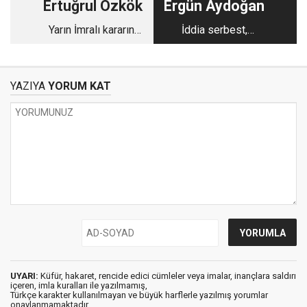
Ertuğrul Özkök
Ergün Aydoğan
Yarın İmralı kararını
İddia serbest,
alacak komisyonda
savunma yasak!
kim daha “Apo’cu”
kim daha “Selo’cu”
YAZIYA
YORUM KAT
UYARI:
Küfür, hakaret, rencide edici cümleler veya imalar, inançlara saldırı
içeren, imla kuralları ile yazılmamış,
Türkçe karakter kullanılmayan ve büyük harflerle yazılmış yorumlar
onaylanmamaktadır.