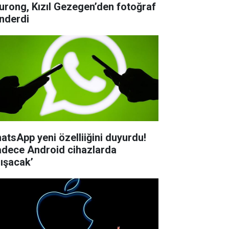
urong, Kızıl Gezegen’den fotoğraf
nderdi
atsApp yeni özelliiğini duyurdu!
adece Android cihazlarda
lışacak’