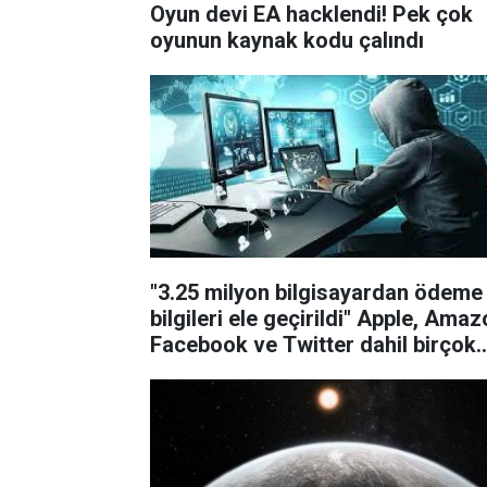
Oyun devi EA hacklendi! Pek çok
oyunun kaynak kodu çalındı
"3.25 milyon bilgisayardan ödeme
bilgileri ele geçirildi" Apple, Amaz
Facebook ve Twitter dahil birçok
siteye siber saldırı!