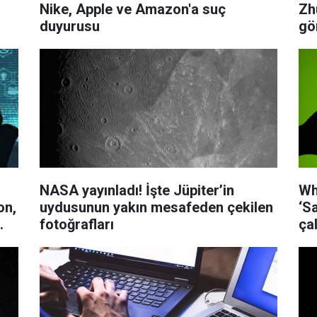
Nike, Apple ve Amazon'a suç
Zh
duyurusu
gö
NASA yayınladı! İşte Jüpiter’in
Wh
on,
uydusunun yakın mesafeden çekilen
‘S
fotoğrafları
ça