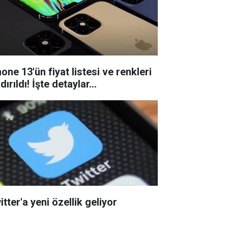
one 13'ün fiyat listesi ve renkleri
dırıldı! İşte detaylar...
tter'a yeni özellik geliyor