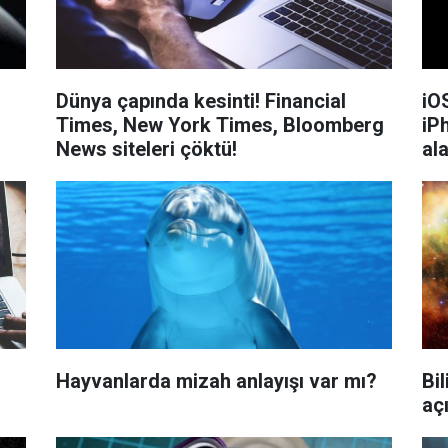
Dünya çapında kesinti! Financial
iOS
Times, New York Times, Bloomberg
iP
News siteleri çöktü!
ala
Hayvanlarda mizah anlayışı var mı?
Bi
aç