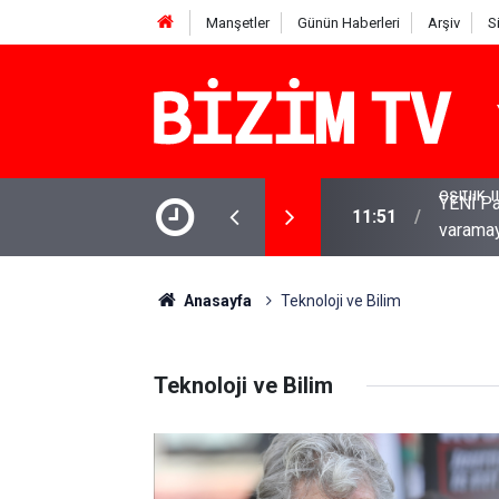
Manşetler
Günün Haberleri
Arşiv
S
 Babacan: Çerçeve Yasa olumlu adım, ancak
YENİ Par
11:51
varamay
Anasayfa
Teknoloji ve Bilim
Teknoloji ve Bilim