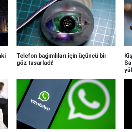
aki
Telefon bağımlıları için üçüncü bir
Kiş
göz tasarladı!
Sa
yü