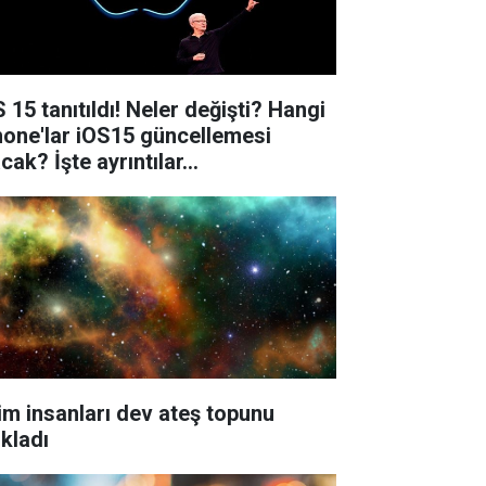
 15 tanıtıldı! Neler değişti? Hangi
hone'lar iOS15 güncellemesi
cak? İşte ayrıntılar...
lim insanları dev ateş topunu
ıkladı