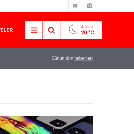
Ankara
YELER
20 °C
Murat Ağırel'den çarpıcı kulis bilgisi: AKP'nin y
11:41
Günün tüm
haberleri
operasyon geliyor!