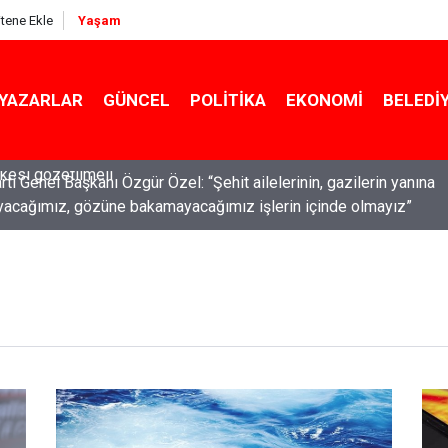
itene Ekle
Yaşam
YAZARLAR
GÜNCEL
POLITIKA
EKONOMI
BELEDI
ti Genel Başkanı Özgür Özel: “Şehit ailelerinin, gazilerin yanına
acağımız, gözüne bakamayacağımız işlerin içinde olmayız”