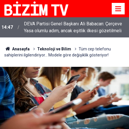
DEVA Partisi Genel Başkanı Ali Babacan: Çerçeve
14:47
Yasa olumlu adım, ancak eşitlik ilkesi gözetilmeli
YENİ Parti Genel Başkanı Özgür Özel: “Şehit
11:51
ailelerinin, gazilerin yanına varamayacağımız,
Anasayfa
Teknoloji ve Bilim
Tüm cep telefonu
gözüne bakamayacağımız işlerin içinde olmayız”
sahiplerini ilgilendiriyor... Modele göre değişiklik gösteriyor!