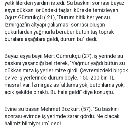
yetkililerden yardım istedi. Su baskını sonrası beyaz
eşya dükkanı önündeki taşları kürekle temizleyen
Oğuz Gümrükçü ( 21), "Durum bitik her yer su.
İzmirgaz'in altyapı çalışması sonrası oluşan
çukurlardan yağmurla beraber bütün taş toprak
buralara aşağılara geldi, durum bu" dedi.
Beyaz eşya bayii Mert Gümrükçü (27), iş yerinde su
baskını yaşandığı belirterek, "Yağmur yağdı bütün su
dükkanımıza iş yerlerimize girdi. Çevremizdeki birçok
ev ve iş yerlerinde durum böyle. 150-200 bin TL
masraf var. İzmirgaz asfaltlama yok, betonlama yok,
açık şekilde bıraktı. Bu hale geldi" diye konuştu.
Evine su basan Mehmet Bozkurt (57), "Su baskını
sonrası evimde iş yerimde zarar gördü. Ne olacak
halimiz bilmiyorum" dedi.