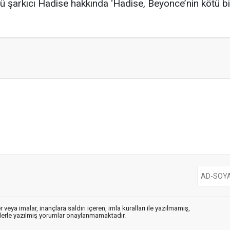
 şarkıcı Hadise hakkında ‘Hadise, Beyonce’nin kötü bir 
 veya imalar, inançlara saldırı içeren, imla kuralları ile yazılmamış,
flerle yazılmış yorumlar onaylanmamaktadır.