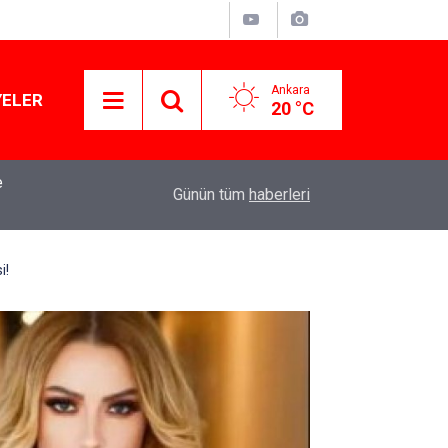
Ankara
YELER
20 °C
e
Kirli çamaşırlar ortaya serildi... ROK itirafçı mı 
16:11
Günün tüm
haberleri
iddia
i!