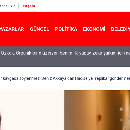
itene Ekle
Yaşam
YAZARLAR
GÜNCEL
POLITIKA
EKONOMI
BELEDI
l Özkök: Organik bir müzisyen benim ilk yapay zeka şarkım için n
er kavgada söylenmez! Deniz Akkaya'dan Hadise'ye "replika" göndermes