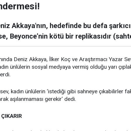
öndermesi!
iz Akkaya'nın, hedefinde bu defa şarkıcı
, Beyonce’nin kötü bir replikasıdır (sahte
mında Deniz Akkaya, İlker Koç ve Araştırmacı Yazar S
dın ünlülerin sosyal medyaya vermiş olduğu yarı çıplak 
erdi.
v, kadın ünlülerin ‘istediği gibi sahneye çıkabilirler 
arak aşılanmaması gerekir’ dedi.
 ÇIKARIR