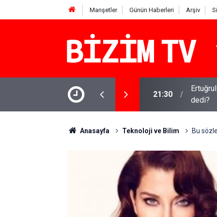
Manşetler
Günün Haberleri
Arşiv
S
 sürüyor: Gram, çeyrek ve Cumhuriyet altını
Ertuğru
21:30
dedi?
Anasayfa
Teknoloji ve Bilim
Bu sözl