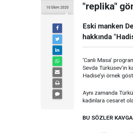
"replika" g
10 Ekim 2020
Eski manken Den
hakkında "Hadise
‘Canlı Masa’ progra
Sevda Türküsev’in ka
Hadise’yi örnek göst
Aynı zamanda Türküse
kadınlara cesaret ol
BU SÖZLER KAVGA