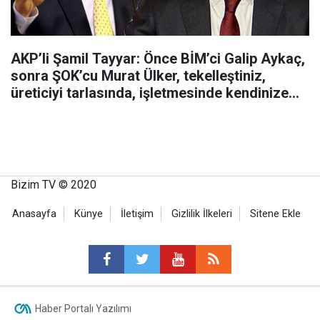
AKP’li Şamil Tayyar: Önce BİM’ci Galip Aykaç,
sonra ŞOK’cu Murat Ülker, tekelleştiniz,
üreticiyi tarlasında, işletmesinde kendinize
mahkûm ettiniz
Bizim TV © 2020
Anasayfa
Künye
İletişim
Gizlilik İlkeleri
Sitene Ekle
Haber Portalı Yazılımı