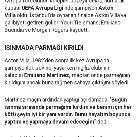
Avrupa futbolunun kulüpler düzeyindeki 2 numaralı
kupası
UEFA Avrupa Ligi
'nde şampiyon
Aston
Villa
oldu. İstanbul'da oynanan finalde Aston Villa'ya
galibiyeti getiren golleri Youri Tielemans, Emiliano
Buendia ve Morgan Rogers kaydetti.
ISINMADA PARMAĞI KIRILDI
Aston Villa, 1982'den sonra ilk kez Avrupa'da
şampiyonluk sevinci yaşarken İngiliz ekibinin
kalecisi
Emiliano Martinez,
maçtan önce parmağının
kırıldığını ancak buna rağmen sahaya çıktığını söyledi.
Martinez maçın ardından yaptığı açıklamada, "
Bugün
ısınma sırasında parmağımı kırdım ve benim için her
kötü şeyin iyi bir yanı vardır. Bunu hayatım boyunca
yaptım ve yapmaya devam edeceğim
" dedi.