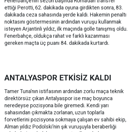
Fenerbahçe’nin sezon başında Roma’dan transfer
ettiği Perotti, 62. dakikada oyuna girdikten sonra, 83.
dakikada ceza sahasında yerde kaldı. Hakemin penaltı
noktasını göstermesinin ardından vuruşu kullanmak
isteyen Arjantinli yıldız, ilk maçında golle tanışmış oldu.
Fenerbahçe, oldukça rahat ve farklı kazanması
gereken maçta üç puanı 84. dakikada kurtardı.
ANTALYASPOR ETKİSİZ KALDI
Tamer Tuna’nın istifasının ardından zorlu maça teknik
direktörsüz çıkan Antalyaspor ise maç boyunca
neredeyse pozisyona bile giremedi. Kendi yarı
sahasından çıkmakta zorlanan, uzun toplarla
forvetlerini pozisyona sokmaya çalışan ev sahibi ekip,
Alman yıldız Podolski’nin şık vuruşuyla beraberliği