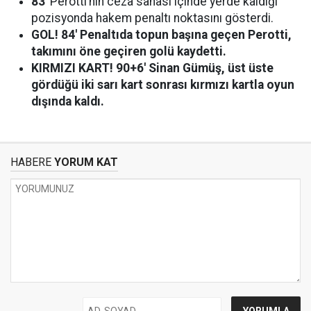
83′
Perotti’nin ceza sahası içinde yerde kaldığı
pozisyonda hakem penaltı noktasını gösterdi.
GOL! 84′ Penaltıda topun başına geçen Perotti,
takımını öne geçiren golü kaydetti.
KIRMIZI KART! 90+6′ Sinan Gümüş, üst üste
gördüğü iki sarı kart sonrası kırmızı kartla oyun
dışında kaldı.
HABERE
YORUM KAT