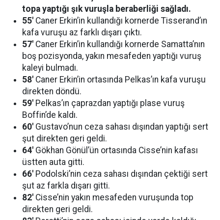
topa yaptığı şık vuruşla beraberliği sağladı.
55′
Caner Erkin’in kullandığı kornerde Tisserand’ın
kafa vuruşu az farklı dışarı çıktı.
57′
Caner Erkin’in kullandığı kornerde Samatta’nın
boş pozisyonda, yakın mesafeden yaptığı vuruş
kaleyi bulmadı.
58′
Caner Erkin’in ortasında Pelkas’ın kafa vuruşu
direkten döndü.
59′
Pelkas’ın çaprazdan yaptığı plase vuruş
Boffin’de kaldı.
60′
Gustavo’nun ceza sahası dışından yaptığı sert
şut direkten geri geldi.
64′
Gökhan Gönül’ün ortasında Cisse’nin kafası
üstten auta gitti.
66′
Podolski’nin ceza sahası dışından çektiği sert
şut az farkla dışarı gitti.
82′
Cisse’nin yakın mesafeden vuruşunda top
direkten geri geldi.