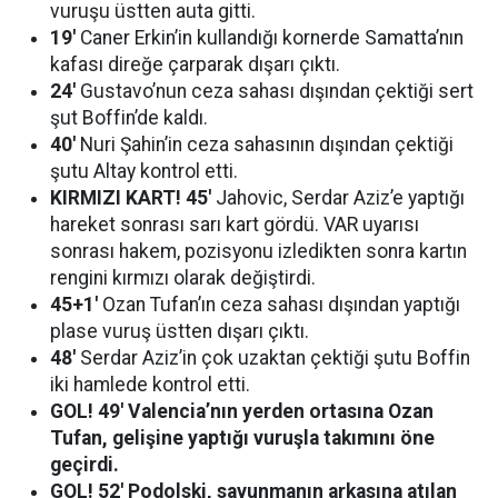
vuruşu üstten auta gitti.
19′
Caner Erkin’in kullandığı kornerde Samatta’nın
kafası direğe çarparak dışarı çıktı.
24′
Gustavo’nun ceza sahası dışından çektiği sert
şut Boffin’de kaldı.
40′
Nuri Şahin’in ceza sahasının dışından çektiği
şutu Altay kontrol etti.
KIRMIZI KART! 45′
Jahovic, Serdar Aziz’e yaptığı
hareket sonrası sarı kart gördü. VAR uyarısı
sonrası hakem, pozisyonu izledikten sonra kartın
rengini kırmızı olarak değiştirdi.
45+1′
Ozan Tufan’ın ceza sahası dışından yaptığı
plase vuruş üstten dışarı çıktı.
48′
Serdar Aziz’in çok uzaktan çektiği şutu Boffin
iki hamlede kontrol etti.
GOL! 49′ Valencia’nın yerden ortasına Ozan
Tufan, gelişine yaptığı vuruşla takımını öne
geçirdi.
GOL! 52′ Podolski, savunmanın arkasına atılan