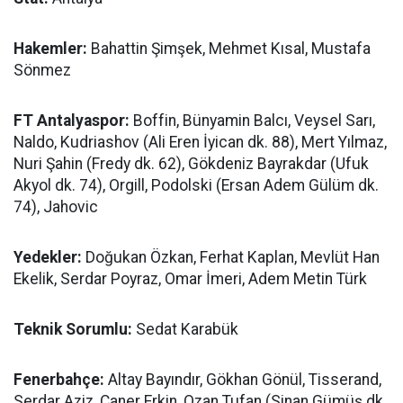
Hakemler:
Bahattin Şimşek, Mehmet Kısal, Mustafa
Sönmez
FT Antalyaspor:
Boffin, Bünyamin Balcı, Veysel Sarı,
Naldo, Kudriashov (Ali Eren İyican dk. 88), Mert Yılmaz,
Nuri Şahin (Fredy dk. 62), Gökdeniz Bayrakdar (Ufuk
Akyol dk. 74), Orgill, Podolski (Ersan Adem Gülüm dk.
74), Jahovic
Yedekler:
Doğukan Özkan, Ferhat Kaplan, Mevlüt Han
Ekelik, Serdar Poyraz, Omar İmeri, Adem Metin Türk
Teknik Sorumlu:
Sedat Karabük
Fenerbahçe:
Altay Bayındır, Gökhan Gönül, Tisserand,
Serdar Aziz, Caner Erkin, Ozan Tufan (Sinan Gümüş dk.