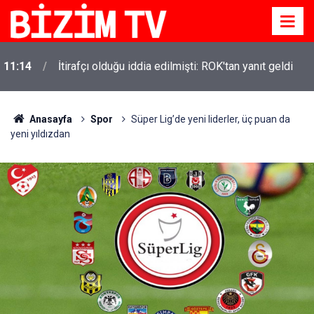
11:10
Yusuf Tekin açıkladı: YKS değişecek mi?
Anasayfa
Spor
Süper Lig’de yeni liderler, üç puan da
yeni yıldızdan