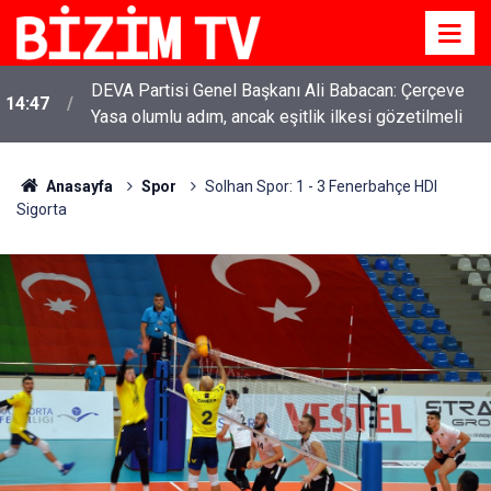
YENİ Parti Genel Başkanı Özgür Özel: “Şehit
11:51
ailelerinin, gazilerin yanına varamayacağımız,
gözüne bakamayacağımız işlerin içinde olmayız”
Anasayfa
Spor
Solhan Spor: 1 - 3 Fenerbahçe HDI
Sigorta